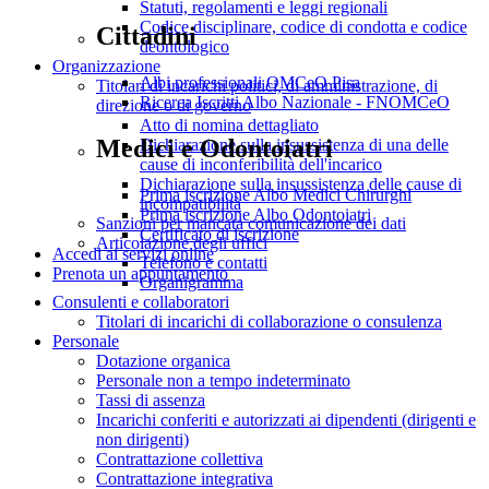
Statuti, regolamenti e leggi regionali
Codice disciplinare, codice di condotta e codice
Cittadini
deontologico
Organizzazione
Albi professionali OMCeO Pisa
Titolari di incarichi politici, di amministrazione, di
Ricerca Iscritti Albo Nazionale - FNOMCeO
direzione o di governo
Atto di nomina dettagliato
Medici e Odontoiatri
Dichiarazione sulla insussistenza di una delle
cause di inconferibilità dell'incarico
Dichiarazione sulla insussistenza delle cause di
Prima iscrizione Albo Medici Chirurghi
incompatibilità
Prima iscrizione Albo Odontoiatri
Sanzioni per mancata comunicazione dei dati
Certificato di iscrizione
Articolazione degli uffici
Accedi ai servizi online
Telefono e contatti
Prenota un appuntamento
Organigramma
Consulenti e collaboratori
Titolari di incarichi di collaborazione o consulenza
Personale
Dotazione organica
Personale non a tempo indeterminato
Tassi di assenza
Incarichi conferiti e autorizzati ai dipendenti (dirigenti e
non dirigenti)
Contrattazione collettiva
Contrattazione integrativa