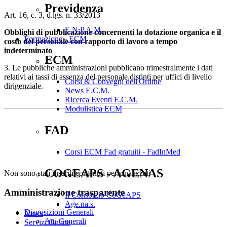
Previdenza
Art. 16, c. 3, d.lgs. n. 33/2013
E.N.P.A.M.
Obblighi di pubblicazione concernenti la dotazione organica e il
Formazione - ECM
costo del personale con rapporto di lavoro a tempo
indeterminato
ECM
3. Le pubbliche amministrazioni pubblicano trimestralmente i dati
relativi ai tassi di assenza del personale distinti per uffici di livello
Corsi & Convegni dell'Ordine
dirigenziale.
News E.C.M.
Ricerca Eventi E.C.M.
Modulistica ECM
FAD
Corsi ECM Fad gratuiti - FadInMed
COGEAPS - AGENAS
Non sono stati inseriti contenuti personalizzati
Amministrazione trasparente
Il Consorzio CoGeAPS
Age.na.s.
Disposizioni Generali
News
Atti Generali
Servizi Online