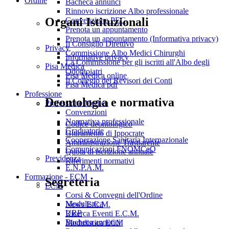
Ordine
Bacheca annunci
Rinnovo iscrizione Albo professionale
Organi Istituzionali
Convenzione PEC
Prenota un appuntamento
Prenota un appuntamento (Informativa privacy)
Il Consiglio Direttivo
Privacy
Commissione Albo Medici Chirurghi
Informative privacy
La Commissione per gli iscritti all'Albo degli
Pisa Medica
Odontoiatri
Pisa Medica online
Il Collegio dei Revisori dei Conti
Pisa Medica pdf
Professione
Deontologia e normativa
Professione Medica
Convenzioni
Normativa professionale
Codice deontologico
Graduatorie
Giuramento di Ippocrate
Cooperazione Sanitaria Internazionale
Amministrazione Trasparente
Comunicazioni FNOMCeO
Quota di iscrizione annuale
Previdenza
Riferimenti normativi
E.N.P.A.M.
Formazione - ECM
Segreteria
ECM
Corsi & Convegni dell'Ordine
Modulistica
News E.C.M.
URP
Ricerca Eventi E.C.M.
Bacheca annunci
Modulistica ECM