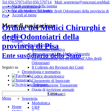
Tel 050.579714
Tel 050.579714
Mail: segreteria@omceopi.org
Mail:
Vai al contenuto della pagina
segreteria@omceopi.org
Vai alla sezione del footer
Accedi al menu
Menu di navigazione
Ordine dei Medici Chirurghi e
degli Odontoiatri della
Home
Ordine
provincia di Pisa
Organi Istituzionali
Il Consiglio Direttivo
Commissione Albo Medici Chirurghi
Ente sussidiario dello Stato
La Commissione per gli iscritti all'Albo degli
Odontoiatri
Il Collegio dei Revisori dei Conti
Seguici su
Deontologia e normativa
.
Codice deontologico
.
Giuramento di Ippocrate
.
Amministrazione Trasparente
Quota di iscrizione annuale
Cerca …
Riferimenti normativi
Menu
Segreteria
Modulistica
Home
URP