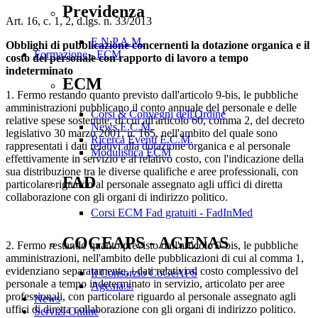
Previdenza
Art. 16, c. 1, 2, d.lgs. n. 33/2013
E.N.P.A.M.
Obblighi di pubblicazione concernenti la dotazione organica e il
Formazione - ECM
costo del personale con rapporto di lavoro a tempo
indeterminato
ECM
1. Fermo restando quanto previsto dall'articolo 9-bis, le pubbliche
amministrazioni pubblicano il conto annuale del personale e delle
Corsi & Convegni dell'Ordine
relative spese sostenute, di cui all'articolo 60, comma 2, del decreto
News E.C.M.
legislativo 30 marzo 2001, n. 165, nell'ambito del quale sono
Ricerca Eventi E.C.M.
rappresentati i dati relativi alla dotazione organica e al personale
Modulistica ECM
effettivamente in servizio e al relativo costo, con l'indicazione della
sua distribuzione tra le diverse qualifiche e aree professionali, con
FAD
particolare riguardo al personale assegnato agli uffici di diretta
collaborazione con gli organi di indirizzo politico.
Corsi ECM Fad gratuiti - FadInMed
COGEAPS - AGENAS
2. Fermo restando quanto previsto dall'articolo 9-bis, le pubbliche
amministrazioni, nell'ambito delle pubblicazioni di cui al comma 1,
evidenziano separatamente, i dati relativi al costo complessivo del
Il Consorzio CoGeAPS
personale a tempo indeterminato in servizio, articolato per aree
Age.na.s.
professionali, con particolare riguardo al personale assegnato agli
News
uffici di diretta collaborazione con gli organi di indirizzo politico.
Servizi Online