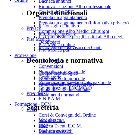
Ordine
Bacheca annunci
Rinnovo iscrizione Albo professionale
Organi Istituzionali
Convenzione PEC
Prenota un appuntamento
Prenota un appuntamento (Informativa privacy)
Il Consiglio Direttivo
Privacy
Commissione Albo Medici Chirurghi
Informative privacy
La Commissione per gli iscritti all'Albo degli
Pisa Medica
Odontoiatri
Pisa Medica online
Il Collegio dei Revisori dei Conti
Pisa Medica pdf
Professione
Deontologia e normativa
Professione Medica
Convenzioni
Normativa professionale
Codice deontologico
Graduatorie
Giuramento di Ippocrate
Cooperazione Sanitaria Internazionale
Amministrazione Trasparente
Comunicazioni FNOMCeO
Quota di iscrizione annuale
Previdenza
Riferimenti normativi
E.N.P.A.M.
Formazione - ECM
Segreteria
ECM
Corsi & Convegni dell'Ordine
Modulistica
News E.C.M.
URP
Ricerca Eventi E.C.M.
Bacheca annunci
Modulistica ECM