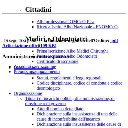
Cittadini
Albi professionali OMCeO Pisa
Ricerca Iscritti Albo Nazionale - FNOMCeO
Medici e Odontoiatri
Di seguito si pubblica
la dotazione organica dell'Ordine:
pdf
Articolazione uffici
(
109 KB
)
Prima iscrizione Albo Medici Chirurghi
Amministrazione trasparente
Prima iscrizione Albo Odontoiatri
Certificato di iscrizione
Accedi ai servizi online
Disposizioni Generali
Prenota un appuntamento
Atti Generali
Statuti, regolamenti e leggi regionali
Codice disciplinare, codice di condotta e codice
deontologico
Organizzazione
Titolari di incarichi politici, di amministrazione, di
direzione o di governo
Atto di nomina dettagliato
Dichiarazione sulla insussistenza di una delle
cause di inconferibilità dell'incarico
Dichiarazione sulla insussistenza delle cause di