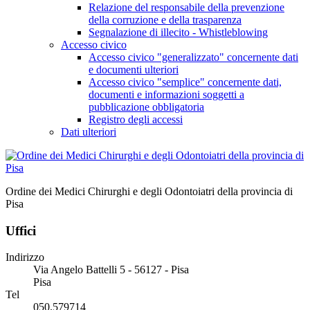
Relazione del responsabile della prevenzione
della corruzione e della trasparenza
Segnalazione di illecito - Whistleblowing
Accesso civico
Accesso civico "generalizzato" concernente dati
e documenti ulteriori
Accesso civico "semplice" concernente dati,
documenti e informazioni soggetti a
pubblicazione obbligatoria
Registro degli accessi
Dati ulteriori
Ordine dei Medici Chirurghi e degli Odontoiatri della provincia di
Pisa
Uffici
Indirizzo
Via Angelo Battelli 5 - 56127 - Pisa
Pisa
Tel
050.579714