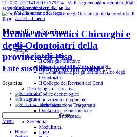
Tel 050.579714
Tel 050.579714
Mail: segreteria@omceopi.org
Mail:
Vai al contenuto della pagina
segreteria@omceopi.org
Vai alla sezione del footer
Accedi al menu
Menu di navigazione
Ordine dei Medici Chirurghi e
degli Odontoiatri della
Home
Ordine
provincia di Pisa
Organi Istituzionali
Il Consiglio Direttivo
Commissione Albo Medici Chirurghi
Ente sussidiario dello Stato
La Commissione per gli iscritti all'Albo degli
Odontoiatri
Il Collegio dei Revisori dei Conti
Seguici su
Deontologia e normativa
.
Codice deontologico
.
Giuramento di Ippocrate
.
Amministrazione Trasparente
Quota di iscrizione annuale
Cerca …
Riferimenti normativi
Menu
Segreteria
Modulistica
Home
URP