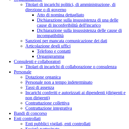
Titolari di incarichi politici, di amministrazione, di
direzione o di governo
Atto di nomina dettagliato
Dichiarazione sulla insussistenza di una delle
cause di inconferibilità dell'incarico
Dichiarazione sulla insussistenza delle cause di
incompatibilità
Sanzioni per mancata comunicazione dei dati
Articolazione degli uffici
Telefono e contatti
Organigramma
Consulenti e collaboratori
Titolari di incarichi di collaborazione o consulenza
Personale
Dotazione organica
Personale non a tempo indeterminato
Tassi di assenza
Incarichi conferiti e autorizzati ai dipendenti (dirigenti e
non dirigenti)
Contrattazione collettiva
Contrattazione integrativa
Bandi di concorso
Enti controllati
Enti pubblici vigilati, enti controllati
Società partecipate