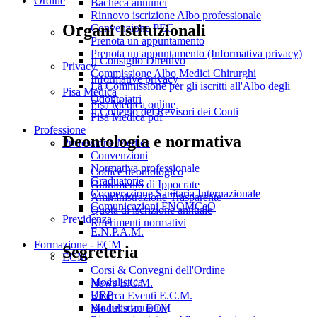
Ordine
Bacheca annunci
Rinnovo iscrizione Albo professionale
Organi Istituzionali
Convenzione PEC
Prenota un appuntamento
Prenota un appuntamento (Informativa privacy)
Il Consiglio Direttivo
Privacy
Commissione Albo Medici Chirurghi
Informative privacy
La Commissione per gli iscritti all'Albo degli
Pisa Medica
Odontoiatri
Pisa Medica online
Il Collegio dei Revisori dei Conti
Pisa Medica pdf
Professione
Deontologia e normativa
Professione Medica
Convenzioni
Normativa professionale
Codice deontologico
Graduatorie
Giuramento di Ippocrate
Cooperazione Sanitaria Internazionale
Amministrazione Trasparente
Comunicazioni FNOMCeO
Quota di iscrizione annuale
Previdenza
Riferimenti normativi
E.N.P.A.M.
Formazione - ECM
Segreteria
ECM
Corsi & Convegni dell'Ordine
Modulistica
News E.C.M.
URP
Ricerca Eventi E.C.M.
Bacheca annunci
Modulistica ECM