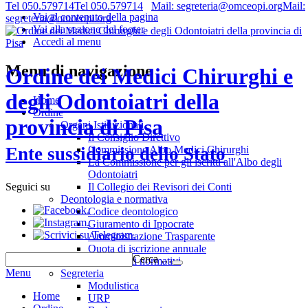
Tel 050.579714
Tel 050.579714
Mail: segreteria@omceopi.org
Mail:
Vai al contenuto della pagina
segreteria@omceopi.org
Vai alla sezione del footer
Accedi al menu
Menu di navigazione
Ordine dei Medici Chirurghi e
degli Odontoiatri della
Home
Ordine
provincia di Pisa
Organi Istituzionali
Il Consiglio Direttivo
Commissione Albo Medici Chirurghi
Ente sussidiario dello Stato
La Commissione per gli iscritti all'Albo degli
Odontoiatri
Il Collegio dei Revisori dei Conti
Seguici su
Deontologia e normativa
.
Codice deontologico
.
Giuramento di Ippocrate
.
Amministrazione Trasparente
Quota di iscrizione annuale
Cerca …
Riferimenti normativi
Menu
Segreteria
Modulistica
Home
URP