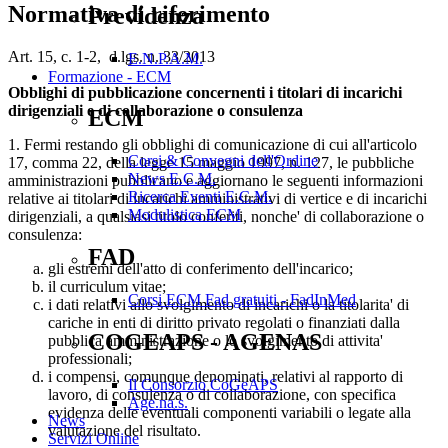
Normativa di riferimento
Previdenza
Art. 15, c. 1-2, d.lgs. n. 33/2013
E.N.P.A.M.
Formazione - ECM
Obblighi di pubblicazione concernenti i titolari di incarichi
dirigenziali e di collaborazione o consulenza
ECM
1. Fermi restando gli obblighi di comunicazione di cui all'articolo
Corsi & Convegni dell'Ordine
17, comma 22, della legge 15 maggio 1997, n. 127, le pubbliche
News E.C.M.
amministrazioni pubblicano e aggiornano le seguenti informazioni
Ricerca Eventi E.C.M.
relative ai titolari di incarichi amministrativi di vertice e di incarichi
Modulistica ECM
dirigenziali, a qualsiasi titolo conferiti, nonche' di collaborazione o
consulenza:
FAD
gli estremi dell'atto di conferimento dell'incarico;
il curriculum vitae;
Corsi ECM Fad gratuiti - FadInMed
i dati relativi allo svolgimento di incarichi o la titolarita' di
cariche in enti di diritto privato regolati o finanziati dalla
COGEAPS - AGENAS
pubblica amministrazione o lo svolgimento di attivita'
professionali;
i compensi, comunque denominati, relativi al rapporto di
Il Consorzio CoGeAPS
lavoro, di consulenza o di collaborazione, con specifica
Age.na.s.
evidenza delle eventuali componenti variabili o legate alla
News
valutazione del risultato.
Servizi Online