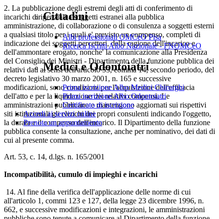
2. La pubblicazione degli estremi degli atti di conferimento di
Cittadini
incarichi dirigenziali a soggetti estranei alla pubblica
amministrazione, di collaborazione o di consulenza a soggetti esterni
a qualsiasi titolo per i quali e' previsto un compenso, completi di
Albi professionali OMCeO Pisa
indicazione dei soggetti percettori, della ragione dell'incarico e
Ricerca Iscritti Albo Nazionale - FNOMCeO
dell'ammontare erogato, nonche' la comunicazione alla Presidenza
del Consiglio dei Ministri - Dipartimento della funzione pubblica dei
Medici e Odontoiatri
relativi dati ai sensi dell'articolo 53, comma 14, secondo periodo, del
decreto legislativo 30 marzo 2001, n. 165 e successive
modificazioni, sono condizioni per l'acquisizione dell'efficacia
Prima iscrizione Albo Medici Chirurghi
dell'atto e per la liquidazione dei relativi compensi. Le
Prima iscrizione Albo Odontoiatri
amministrazioni pubblicano e mantengono aggiornati sui rispettivi
Certificato di iscrizione
siti istituzionali gli elenchi dei propri consulenti indicando l'oggetto,
Accedi ai servizi online
la durata e il compenso dell'incarico. Il Dipartimento della funzione
Prenota un appuntamento
pubblica consente la consultazione, anche per nominativo, dei dati di
cui al presente comma.
Art. 53, c. 14, d.lgs. n. 165/2001
Incompatibilità, cumulo di impieghi e incarichi
14. Al fine della verifica dell'applicazione delle norme di cui
all'articolo 1, commi 123 e 127, della legge 23 dicembre 1996, n.
662, e successive modificazioni e integrazioni, le amministrazioni
pubbliche sono tenute a comunicare al Dipartimento della funzione