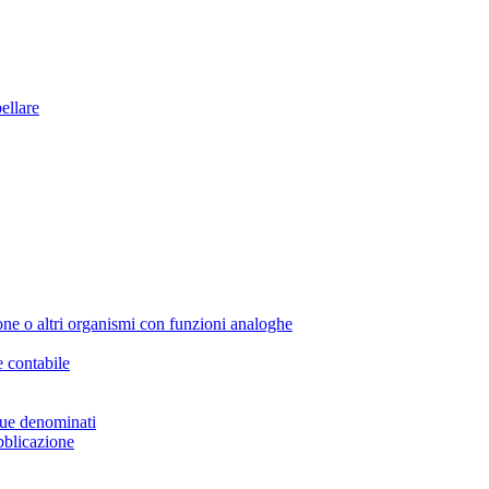
ellare
one o altri organismi con funzioni analoghe
e contabile
que denominati
bblicazione