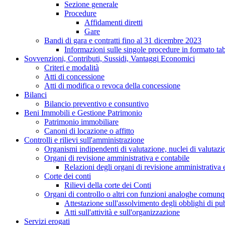
Sezione generale
Procedure
Affidamenti diretti
Gare
Bandi di gara e contratti fino al 31 dicembre 2023
Informazioni sulle singole procedure in formato tab
Sovvenzioni, Contributi, Sussidi, Vantaggi Economici
Criteri e modalità
Atti di concessione
Atti di modifica o revoca della concessione
Bilanci
Bilancio preventivo e consuntivo
Beni Immobili e Gestione Patrimonio
Patrimonio immobiliare
Canoni di locazione o affitto
Controlli e rilievi sull'amministrazione
Organismi indipendenti di valutazione, nuclei di valutazi
Organi di revisione amministrativa e contabile
Relazioni degli organi di revisione amministrativa 
Corte dei conti
Rilievi della corte dei Conti
Organi di controllo o altri con funzioni analoghe comun
Attestazione sull'assolvimento degli obblighi di pu
Atti sull'attività e sull'organizzazione
Servizi erogati