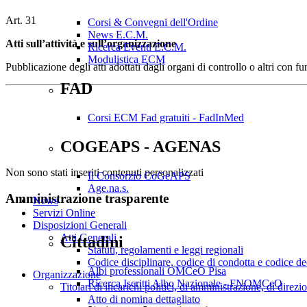
Art. 31
Corsi & Convegni dell'Ordine
News E.C.M.
Atti sull’attività e sull’organizzazione
Ricerca Eventi E.C.M.
Modulistica ECM
Pubblicazione degli atti adottati dagli organi di controllo o altri con 
FAD
Corsi ECM Fad gratuiti - FadInMed
COGEAPS - AGENAS
Non sono stati inseriti contenuti personalizzati
Il Consorzio CoGeAPS
Age.na.s.
Amministrazione trasparente
News
Servizi Online
Disposizioni Generali
Atti Generali
Cittadini
Statuti, regolamenti e leggi regionali
Codice disciplinare, codice di condotta e codice d
Albi professionali OMCeO Pisa
Organizzazione
Ricerca Iscritti Albo Nazionale - FNOMCeO
Titolari di incarichi politici, di amministrazione, di direz
Atto di nomina dettagliato