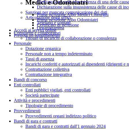
Medici e Odontoiatri
Dichiarazione sulla insussistenza di una delle cause 
Dichiarazione sulla insussistenza delle cause di inc
Sanzioni per mancata comunicazione dei dati
Prima iscrizione Albo Medici Chirurghi
Articolazione degli uffici
Prima iscrizione Albo Odontoiatri
Telefono e contatti
Certificato di iscrizione
Organigramma
Accedi ai servizi online
Consulenti e collaboratori
Prenota un appuntamento
Titolari di incarichi di collaborazione o consulenza
Personale
Dotazione organica
Personale non a tempo indeterminato
Tassi di assenza
Incarichi conferiti e autorizzati ai dipendenti (dirigenti e 
Contrattazione collettiva
Contrattazione integrativa
Bandi di concorso
Enti controllati
Enti pubblici vigilati, enti controllati
Società partecipate
Attività e procedimenti
Tipologie di procedimento
Provvedimenti
Provvedimenti organi indirizzo politico
Bandi di gara e contratti
Bandi di gara e contratti dall'1 gennaio 2024