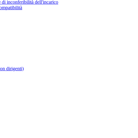
di inconferibilità dell'incarico
ompatibilità
non dirigenti)