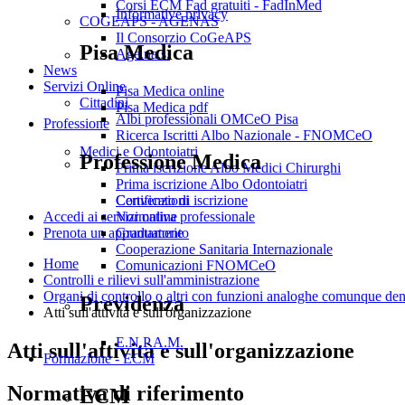
Corsi ECM Fad gratuiti - FadInMed
Informative privacy
COGEAPS - AGENAS
Il Consorzio CoGeAPS
Pisa Medica
Age.na.s.
News
Servizi Online
Pisa Medica online
Cittadini
Pisa Medica pdf
Albi professionali OMCeO Pisa
Professione
Ricerca Iscritti Albo Nazionale - FNOMCeO
Medici e Odontoiatri
Professione Medica
Prima iscrizione Albo Medici Chirurghi
Prima iscrizione Albo Odontoiatri
Convenzioni
Certificato di iscrizione
Normativa professionale
Accedi ai servizi online
Graduatorie
Prenota un appuntamento
Cooperazione Sanitaria Internazionale
Home
Comunicazioni FNOMCeO
Controlli e rilievi sull'amministrazione
Organi di controllo o altri con funzioni analoghe comunque de
Previdenza
Atti sull'attività e sull'organizzazione
E.N.P.A.M.
Atti sull'attività e sull'organizzazione
Formazione - ECM
Normativa di riferimento
ECM