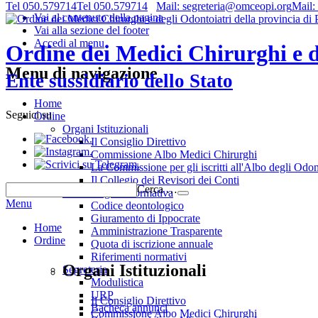
Tel 050.579714
Tel 050.579714
Mail: segreteria@omceopi.org
Mail:
Vai al contenuto della pagina
Vai alla sezione del footer
Accedi al menu
Ordine dei Medici Chirurghi e de
Menu di navigazione
Ente sussidiario dello Stato
Home
Seguici su
Ordine
Organi Istituzionali
.
Il Consiglio Direttivo
.
Commissione Albo Medici Chirurghi
.
La Commissione per gli iscritti all'Albo degli Odon
Il Collegio dei Revisori dei Conti
Cerca …
Deontologia e normativa
Menu
Codice deontologico
Giuramento di Ippocrate
Home
Amministrazione Trasparente
Ordine
Quota di iscrizione annuale
Riferimenti normativi
Organi Istituzionali
Segreteria
Modulistica
URP
Il Consiglio Direttivo
Bacheca annunci
Commissione Albo Medici Chirurghi