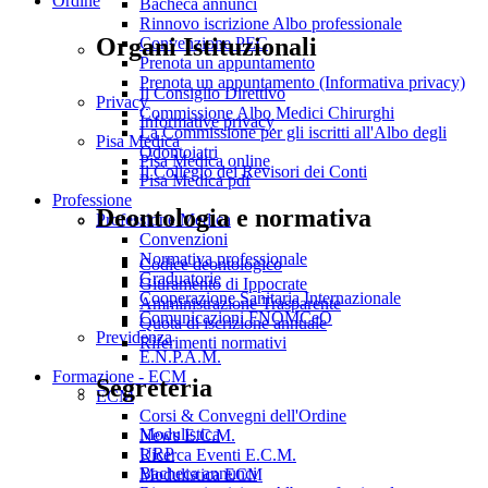
Ordine
Bacheca annunci
Rinnovo iscrizione Albo professionale
Organi Istituzionali
Convenzione PEC
Prenota un appuntamento
Prenota un appuntamento (Informativa privacy)
Il Consiglio Direttivo
Privacy
Commissione Albo Medici Chirurghi
Informative privacy
La Commissione per gli iscritti all'Albo degli
Pisa Medica
Odontoiatri
Pisa Medica online
Il Collegio dei Revisori dei Conti
Pisa Medica pdf
Professione
Deontologia e normativa
Professione Medica
Convenzioni
Normativa professionale
Codice deontologico
Graduatorie
Giuramento di Ippocrate
Cooperazione Sanitaria Internazionale
Amministrazione Trasparente
Comunicazioni FNOMCeO
Quota di iscrizione annuale
Previdenza
Riferimenti normativi
E.N.P.A.M.
Formazione - ECM
Segreteria
ECM
Corsi & Convegni dell'Ordine
Modulistica
News E.C.M.
URP
Ricerca Eventi E.C.M.
Bacheca annunci
Modulistica ECM