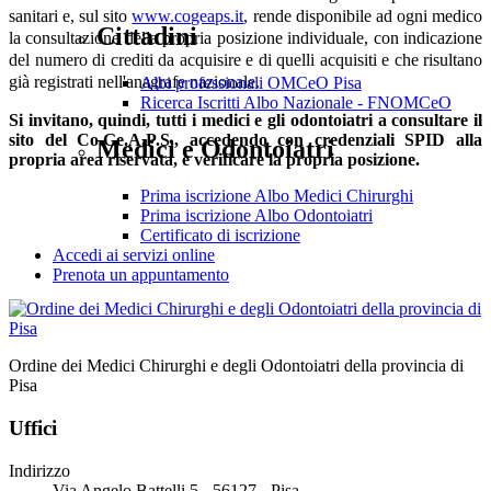
sanitari e, sul sito
www.cogeaps.it
, rende disponibile ad ogni medico
Cittadini
la consultazione della propria posizione individuale, con indicazione
del numero di crediti da acquisire e di quelli acquisiti e che risultano
già registrati nell'anagrafe nazionale.
Albi professionali OMCeO Pisa
Ricerca Iscritti Albo Nazionale - FNOMCeO
Si invitano, quindi, tutti i medici e gli odontoiatri a consultare il
sito del Co.Ge.A.P.S., accedendo con credenziali SPID alla
Medici e Odontoiatri
propria area riservata, e verificare la propria posizione.
Prima iscrizione Albo Medici Chirurghi
Prima iscrizione Albo Odontoiatri
Certificato di iscrizione
Accedi ai servizi online
Prenota un appuntamento
Ordine dei Medici Chirurghi e degli Odontoiatri della provincia di
Pisa
Uffici
Indirizzo
Via Angelo Battelli 5 - 56127 - Pisa