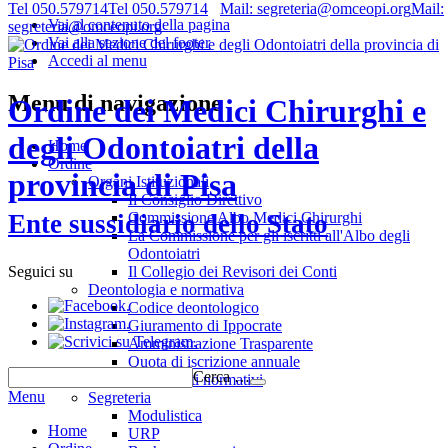
Tel 050.579714
Tel 050.579714
Mail: segreteria@omceopi.org
Mail:
Vai al contenuto della pagina
segreteria@omceopi.org
Vai alla sezione del footer
Accedi al menu
Menu di navigazione
Ordine dei Medici Chirurghi e
degli Odontoiatri della
Home
Ordine
provincia di Pisa
Organi Istituzionali
Il Consiglio Direttivo
Commissione Albo Medici Chirurghi
Ente sussidiario dello Stato
La Commissione per gli iscritti all'Albo degli
Odontoiatri
Il Collegio dei Revisori dei Conti
Seguici su
Deontologia e normativa
.
Codice deontologico
.
Giuramento di Ippocrate
.
Amministrazione Trasparente
Quota di iscrizione annuale
Cerca …
Riferimenti normativi
Menu
Segreteria
Modulistica
Home
URP