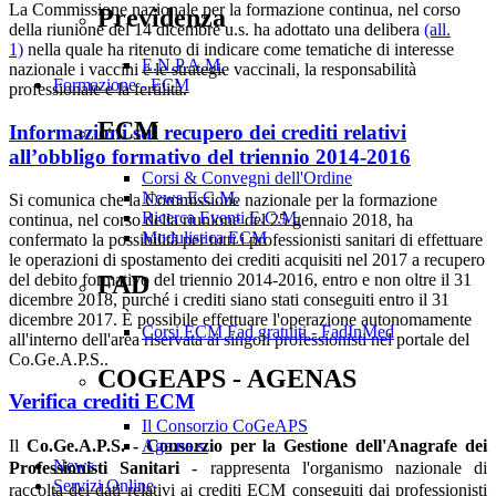
La Commissione nazionale per la formazione continua, nel corso
Previdenza
della riunione del 14 dicembre u.s. ha adottato una delibera
(all.
1)
nella quale ha ritenuto di indicare come tematiche di interesse
E.N.P.A.M.
nazionale i vaccini e le strategie vaccinali, la responsabilità
Formazione - ECM
professionale e la fertilità.
ECM
Informazioni sul recupero dei crediti relativi
all’obbligo formativo del triennio 2014-2016
Corsi & Convegni dell'Ordine
News E.C.M.
Si comunica che la Commissione nazionale per la formazione
Ricerca Eventi E.C.M.
continua, nel corso della riunione del 25 gennaio 2018, ha
Modulistica ECM
confermato la possibilità per tutti i professionisti sanitari di effettuare
le operazioni di spostamento dei crediti acquisiti nel 2017 a recupero
del debito formativo del triennio 2014-2016, entro e non oltre il 31
FAD
dicembre 2018, purché i crediti siano stati conseguiti entro il 31
dicembre 2017. È possibile effettuare l'operazione autonomamente
Corsi ECM Fad gratuiti - FadInMed
all'interno dell'area riservata ai singoli professionisti nel portale del
Co.Ge.A.P.S..
COGEAPS - AGENAS
Verifica crediti ECM
Il Consorzio CoGeAPS
Age.na.s.
Il
Co.Ge.A.P.S. - Consorzio per la Gestione dell'Anagrafe dei
News
Professionisti Sanitari
- rappresenta l'organismo nazionale di
Servizi Online
raccolta dei dati relativi ai crediti ECM conseguiti dai professionisti