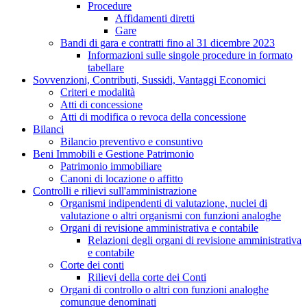
Procedure
Affidamenti diretti
Gare
Bandi di gara e contratti fino al 31 dicembre 2023
Informazioni sulle singole procedure in formato
tabellare
Sovvenzioni, Contributi, Sussidi, Vantaggi Economici
Criteri e modalità
Atti di concessione
Atti di modifica o revoca della concessione
Bilanci
Bilancio preventivo e consuntivo
Beni Immobili e Gestione Patrimonio
Patrimonio immobiliare
Canoni di locazione o affitto
Controlli e rilievi sull'amministrazione
Organismi indipendenti di valutazione, nuclei di
valutazione o altri organismi con funzioni analoghe
Organi di revisione amministrativa e contabile
Relazioni degli organi di revisione amministrativa
e contabile
Corte dei conti
Rilievi della corte dei Conti
Organi di controllo o altri con funzioni analoghe
comunque denominati