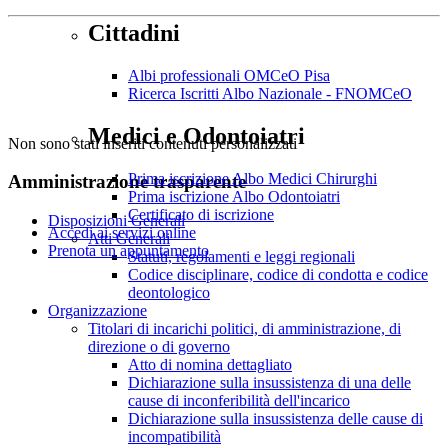
Cittadini
Albi professionali OMCeO Pisa
Ricerca Iscritti Albo Nazionale - FNOMCeO
Medici e Odontoiatri
Non sono stati inseriti contenuti personalizzati
Prima iscrizione Albo Medici Chirurghi
Amministrazione trasparente
Prima iscrizione Albo Odontoiatri
Certificato di iscrizione
Disposizioni Generali
Accedi ai servizi online
Atti Generali
Prenota un appuntamento
Statuti, regolamenti e leggi regionali
Codice disciplinare, codice di condotta e codice
deontologico
Organizzazione
Titolari di incarichi politici, di amministrazione, di
direzione o di governo
Atto di nomina dettagliato
Dichiarazione sulla insussistenza di una delle
cause di inconferibilità dell'incarico
Dichiarazione sulla insussistenza delle cause di
incompatibilità