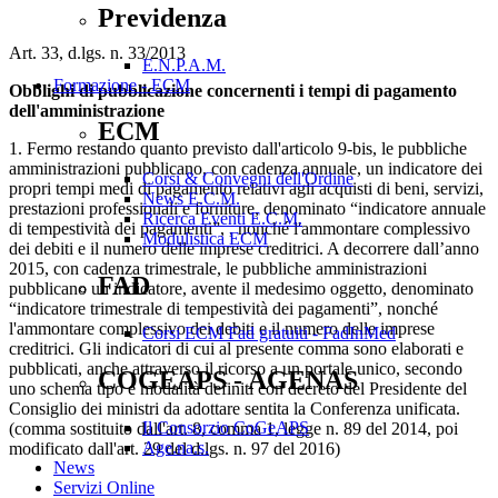
Previdenza
Art. 33, d.lgs. n. 33/2013
E.N.P.A.M.
Formazione - ECM
Obblighi di pubblicazione concernenti i tempi di pagamento
dell'amministrazione
ECM
1. Fermo restando quanto previsto dall'articolo 9-bis, le pubbliche
amministrazioni pubblicano, con cadenza annuale, un indicatore dei
Corsi & Convegni dell'Ordine
propri tempi medi di pagamento relativi agli acquisti di beni, servizi,
News E.C.M.
prestazioni professionali e forniture, denominato “indicatore annuale
Ricerca Eventi E.C.M.
di tempestività dei pagamenti”, , nonché l'ammontare complessivo
Modulistica ECM
dei debiti e il numero delle imprese creditrici. A decorrere dall’anno
2015, con cadenza trimestrale, le pubbliche amministrazioni
FAD
pubblicano un indicatore, avente il medesimo oggetto, denominato
“indicatore trimestrale di tempestività dei pagamenti”, nonché
l'ammontare complessivo dei debiti e il numero delle imprese
Corsi ECM Fad gratuiti - FadInMed
creditrici. Gli indicatori di cui al presente comma sono elaborati e
pubblicati, anche attraverso il ricorso a un portale unico, secondo
COGEAPS - AGENAS
uno schema tipo e modalità definiti con decreto del Presidente del
Consiglio dei ministri da adottare sentita la Conferenza unificata.
Il Consorzio CoGeAPS
(comma sostituito dall'art. 8, comma 1, legge n. 89 del 2014, poi
Age.na.s.
modificato dall'art. 29 del d.lgs. n. 97 del 2016)
News
Servizi Online