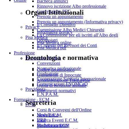
Ordine
Bacheca annunci
Rinnovo iscrizione Albo professionale
Organi Istituzionali
Convenzione PEC
Prenota un appuntamento
Prenota un appuntamento (Informativa privacy)
Il Consiglio Direttivo
Privacy
Commissione Albo Medici Chirurghi
Informative privacy
La Commissione per gli iscritti all'Albo degli
Pisa Medica
Odontoiatri
Pisa Medica online
Il Collegio dei Revisori dei Conti
Pisa Medica pdf
Professione
Deontologia e normativa
Professione Medica
Convenzioni
Normativa professionale
Codice deontologico
Graduatorie
Giuramento di Ippocrate
Cooperazione Sanitaria Internazionale
Amministrazione Trasparente
Comunicazioni FNOMCeO
Quota di iscrizione annuale
Previdenza
Riferimenti normativi
E.N.P.A.M.
Formazione - ECM
Segreteria
ECM
Corsi & Convegni dell'Ordine
Modulistica
News E.C.M.
URP
Ricerca Eventi E.C.M.
Bacheca annunci
Modulistica ECM