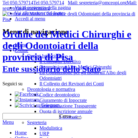
Tel 050.579714
Tel 050.579714
Mail: segreteria@omceopi.org
Mail:
Vai al contenuto della pagina
segreteria@omceopi.org
Vai alla sezione del footer
Accedi al menu
Menu di navigazione
Ordine dei Medici Chirurghi e
degli Odontoiatri della
Home
Ordine
provincia di Pisa
Organi Istituzionali
Il Consiglio Direttivo
Commissione Albo Medici Chirurghi
Ente sussidiario dello Stato
La Commissione per gli iscritti all'Albo degli
Odontoiatri
Il Collegio dei Revisori dei Conti
Seguici su
Deontologia e normativa
.
Codice deontologico
.
Giuramento di Ippocrate
.
Amministrazione Trasparente
Quota di iscrizione annuale
Cerca …
Riferimenti normativi
Menu
Segreteria
Modulistica
Home
URP