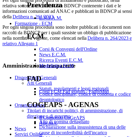
Per ogni singola procedura di affidamento è pubblicato, nella
Previdenza
relativa sottosezione, il link alla BDNCP contenente i dati e le
informazioni comunicati ad ANAC e pubblicati in BDNCP ai sensi
della
Delibera n. 261/2023
.
E.N.P.A.M.
Formazione - ECM
Per ogni singola procedura sono inoltre pubblicati i documenti non
raccolti da BDNCP per i quali sussiste un obbligo di pubblicazione
ECM
nella normativa vigente, come elencati nella
Delibera n. 264/2023 e
relativo Allegato 1
Corsi & Convegni dell'Ordine
News E.C.M.
Ricerca Eventi E.C.M.
Amministrazione trasparente
Modulistica ECM
FAD
Disposizioni Generali
Atti Generali
Statuti, regolamenti e leggi regionali
Corsi ECM Fad gratuiti - FadInMed
Codice disciplinare, codice di condotta e codice
deontologico
COGEAPS - AGENAS
Organizzazione
Titolari di incarichi politici, di amministrazione, di
direzione o di governo
Il Consorzio CoGeAPS
Atto di nomina dettagliato
Age.na.s.
Dichiarazione sulla insussistenza di una delle
News
cause di inconferibilità dell'incarico
Servizi Online