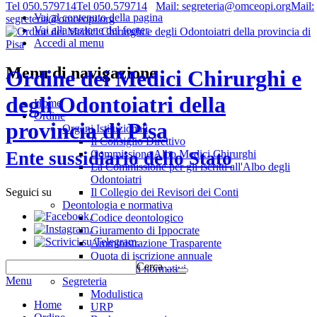
Tel 050.579714
Tel 050.579714
Mail: segreteria@omceopi.org
Mail:
Vai al contenuto della pagina
segreteria@omceopi.org
Vai alla sezione del footer
Accedi al menu
Menu di navigazione
Ordine dei Medici Chirurghi e
degli Odontoiatri della
Home
Ordine
provincia di Pisa
Organi Istituzionali
Il Consiglio Direttivo
Commissione Albo Medici Chirurghi
Ente sussidiario dello Stato
La Commissione per gli iscritti all'Albo degli
Odontoiatri
Il Collegio dei Revisori dei Conti
Seguici su
Deontologia e normativa
.
Codice deontologico
.
Giuramento di Ippocrate
.
Amministrazione Trasparente
Quota di iscrizione annuale
Cerca …
Riferimenti normativi
Menu
Segreteria
Modulistica
Home
URP