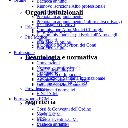
Ordine
Bacheca annunci
Rinnovo iscrizione Albo professionale
Organi Istituzionali
Convenzione PEC
Prenota un appuntamento
Prenota un appuntamento (Informativa privacy)
Il Consiglio Direttivo
Privacy
Commissione Albo Medici Chirurghi
Informative privacy
La Commissione per gli iscritti all'Albo degli
Pisa Medica
Odontoiatri
Pisa Medica online
Il Collegio dei Revisori dei Conti
Pisa Medica pdf
Professione
Deontologia e normativa
Professione Medica
Convenzioni
Normativa professionale
Codice deontologico
Graduatorie
Giuramento di Ippocrate
Cooperazione Sanitaria Internazionale
Amministrazione Trasparente
Comunicazioni FNOMCeO
Quota di iscrizione annuale
Previdenza
Riferimenti normativi
E.N.P.A.M.
Formazione - ECM
Segreteria
ECM
Corsi & Convegni dell'Ordine
Modulistica
News E.C.M.
URP
Ricerca Eventi E.C.M.
Bacheca annunci
Modulistica ECM