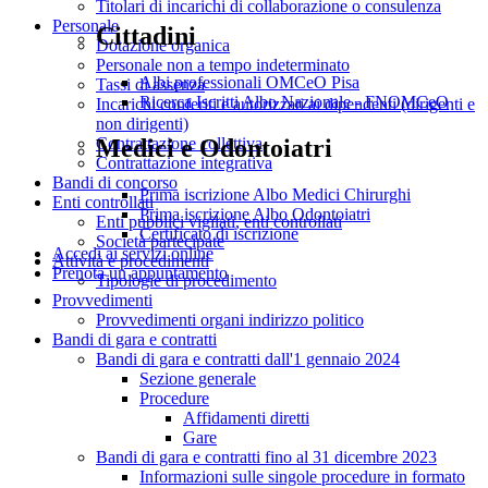
Titolari di incarichi di collaborazione o consulenza
Personale
Cittadini
Dotazione organica
Personale non a tempo indeterminato
Albi professionali OMCeO Pisa
Tassi di assenza
Ricerca Iscritti Albo Nazionale - FNOMCeO
Incarichi conferiti e autorizzati ai dipendenti (dirigenti e
non dirigenti)
Medici e Odontoiatri
Contrattazione collettiva
Contrattazione integrativa
Bandi di concorso
Prima iscrizione Albo Medici Chirurghi
Enti controllati
Prima iscrizione Albo Odontoiatri
Enti pubblici vigilati, enti controllati
Certificato di iscrizione
Società partecipate
Accedi ai servizi online
Attività e procedimenti
Prenota un appuntamento
Tipologie di procedimento
Provvedimenti
Provvedimenti organi indirizzo politico
Bandi di gara e contratti
Bandi di gara e contratti dall'1 gennaio 2024
Sezione generale
Procedure
Affidamenti diretti
Gare
Bandi di gara e contratti fino al 31 dicembre 2023
Informazioni sulle singole procedure in formato