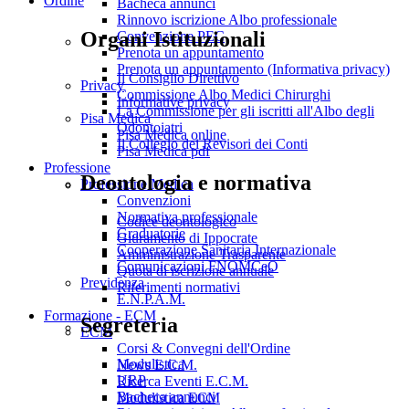
Ordine
Bacheca annunci
Rinnovo iscrizione Albo professionale
Organi Istituzionali
Convenzione PEC
Prenota un appuntamento
Prenota un appuntamento (Informativa privacy)
Il Consiglio Direttivo
Privacy
Commissione Albo Medici Chirurghi
Informative privacy
La Commissione per gli iscritti all'Albo degli
Pisa Medica
Odontoiatri
Pisa Medica online
Il Collegio dei Revisori dei Conti
Pisa Medica pdf
Professione
Deontologia e normativa
Professione Medica
Convenzioni
Normativa professionale
Codice deontologico
Graduatorie
Giuramento di Ippocrate
Cooperazione Sanitaria Internazionale
Amministrazione Trasparente
Comunicazioni FNOMCeO
Quota di iscrizione annuale
Previdenza
Riferimenti normativi
E.N.P.A.M.
Formazione - ECM
Segreteria
ECM
Corsi & Convegni dell'Ordine
Modulistica
News E.C.M.
URP
Ricerca Eventi E.C.M.
Bacheca annunci
Modulistica ECM