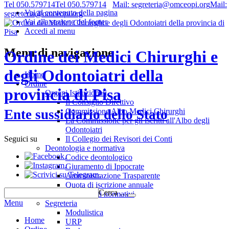
Tel 050.579714
Tel 050.579714
Mail: segreteria@omceopi.org
Mail:
Vai al contenuto della pagina
segreteria@omceopi.org
Vai alla sezione del footer
Accedi al menu
Menu di navigazione
Ordine dei Medici Chirurghi e
degli Odontoiatri della
Home
Ordine
provincia di Pisa
Organi Istituzionali
Il Consiglio Direttivo
Commissione Albo Medici Chirurghi
Ente sussidiario dello Stato
La Commissione per gli iscritti all'Albo degli
Odontoiatri
Il Collegio dei Revisori dei Conti
Seguici su
Deontologia e normativa
.
Codice deontologico
.
Giuramento di Ippocrate
.
Amministrazione Trasparente
Quota di iscrizione annuale
Cerca …
Riferimenti normativi
Menu
Segreteria
Modulistica
Home
URP