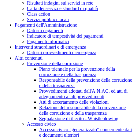
Risultati indagini sui servizi in rete
Carta dei servizi e standard di qualità
Class action
Servizi pubblici locali
Pagamenti dell'Amministrazione
Dati sui pagamenti
Indicatore di tempestività dei pagamenti
Pagamenti informatici
Interventi straordinari e di emergenza
Dati sui provvedimenti d'emergenza
Altri contenuti
Prevenzione della corruzione
Piano triennale per la prevenzione della
corruzione e della trasparenza
Responsabile della prevenzione della corruzione
e della trasparenza
Provvedimenti adottati dall'A.N.AC. ed atti di
adeguamento a tali provvedimenti
Atti di accertamento delle violazioni
Relazione del responsabile della prevenzione
della corruzione e della trasparenza
Segnalazione di illecito - Whistleblowing
Accesso civico
Accesso civico "generalizzato" concernente dati
e documenti ulteriori