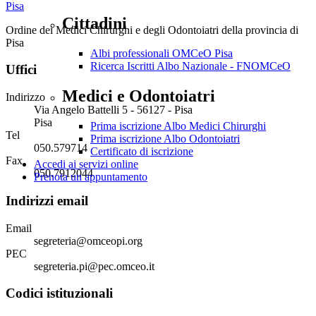
Cittadini
Ordine dei Medici Chirurghi e degli Odontoiatri della provincia di
Pisa
Albi professionali OMCeO Pisa
Ricerca Iscritti Albo Nazionale - FNOMCeO
Uffici
Medici e Odontoiatri
Indirizzo
Via Angelo Battelli 5 - 56127 - Pisa
Pisa
Prima iscrizione Albo Medici Chirurghi
Tel
Prima iscrizione Albo Odontoiatri
050.579714
Certificato di iscrizione
Fax
Accedi ai servizi online
050.7912044
Prenota un appuntamento
Indirizzi email
Email
segreteria@omceopi.org
PEC
segreteria.pi@pec.omceo.it
Codici istituzionali