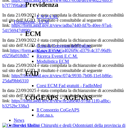
link:
https://form.agid.gov.it/view/8d57ec6a-a614-4622-8f05-
Previdenza
b7f77f9fa26b
In data 21/09/2021 è stata compilata la dichiarazoine di accessibilità
E.N.P.A.M.
sul sito dell'AGID. Il risultato è consultabile al seguente
Formazione - ECM
link:
https://form.agid.gov.it/view/adba7440-fd7b-40ee-97a4-
54156947d890/
ECM
In data 23/09/2022 è stata compilata la dichiarazoine di accessibilità
sul sito dell'AGID. Il risultato è consultabile al seguente
Corsi & Convegni dell'Ordine
link:
https://form.agid.gov.it/view/a4026f9c-d379-4c37-96d9-
News E.C.M.
e0256a918db7
Ricerca Eventi E.C.M.
Modulistica ECM
In data 25/09/2024 è stata compilata la dichiarazoine di accessibilità
sul sito dell'AGID. Il risultato è consultabile al seguente
FAD
link:
https://form.agid.gov.it/view/074c9930-7b08-11ef-b86e-
25daf9bb6310
Corsi ECM Fad gratuiti - FadInMed
In data 22/09/2025 è stata compilata la dichiarazoine di accessibilità
sul sito dell'AGID. Il risultato è consultabile al seguente
COGEAPS - AGENAS
link:
https://form.agid.gov.it/view/fe2a6e40-978a-11f0-a8bc-
b3252bc338a3
Il Consorzio CoGeAPS
Age.na.s.
News
Servizi Online