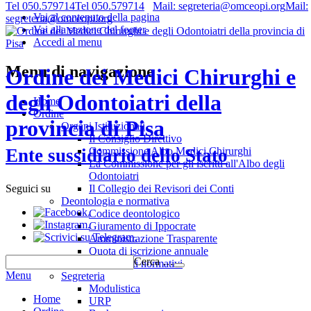
Tel 050.579714
Tel 050.579714
Mail: segreteria@omceopi.org
Mail:
Vai al contenuto della pagina
segreteria@omceopi.org
Vai alla sezione del footer
Accedi al menu
Menu di navigazione
Ordine dei Medici Chirurghi e
degli Odontoiatri della
Home
Ordine
provincia di Pisa
Organi Istituzionali
Il Consiglio Direttivo
Commissione Albo Medici Chirurghi
Ente sussidiario dello Stato
La Commissione per gli iscritti all'Albo degli
Odontoiatri
Il Collegio dei Revisori dei Conti
Seguici su
Deontologia e normativa
.
Codice deontologico
.
Giuramento di Ippocrate
.
Amministrazione Trasparente
Quota di iscrizione annuale
Cerca …
Riferimenti normativi
Menu
Segreteria
Modulistica
Home
URP