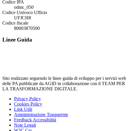
Codice IPA
odmc_050
Codice Univoco Ufficio
UFJCH8
Codice fiscale
80003870500
Linee Guida
Sito realizzato seguendo le linee guida di sviluppo per i servizi web
delle PA pubblicate da AGID in collaborazione con il TEAM PER
LA TRASFORMAZIONE DIGITALE.
Privacy Policy
Cookies Policy
Link Utili
Amministrazione Trasparente
Feedback Accessibilità
Note Legali
W3C Css