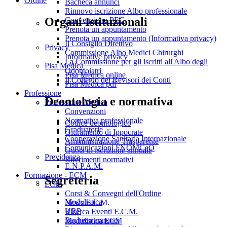
Ordine
Bacheca annunci
Rinnovo iscrizione Albo professionale
Organi Istituzionali
Convenzione PEC
Prenota un appuntamento
Prenota un appuntamento (Informativa privacy)
Il Consiglio Direttivo
Privacy
Commissione Albo Medici Chirurghi
Informative privacy
La Commissione per gli iscritti all'Albo degli
Pisa Medica
Odontoiatri
Pisa Medica online
Il Collegio dei Revisori dei Conti
Pisa Medica pdf
Professione
Deontologia e normativa
Professione Medica
Convenzioni
Normativa professionale
Codice deontologico
Graduatorie
Giuramento di Ippocrate
Cooperazione Sanitaria Internazionale
Amministrazione Trasparente
Comunicazioni FNOMCeO
Quota di iscrizione annuale
Previdenza
Riferimenti normativi
E.N.P.A.M.
Formazione - ECM
Segreteria
ECM
Corsi & Convegni dell'Ordine
Modulistica
News E.C.M.
URP
Ricerca Eventi E.C.M.
Bacheca annunci
Modulistica ECM