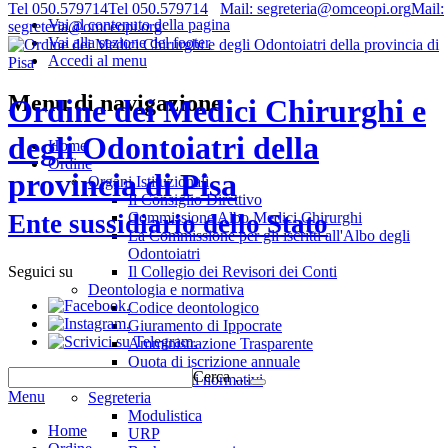
Tel 050.579714
Tel 050.579714
Mail: segreteria@omceopi.org
Mail:
Vai al contenuto della pagina
segreteria@omceopi.org
Vai alla sezione del footer
Accedi al menu
Menu di navigazione
Ordine dei Medici Chirurghi e
degli Odontoiatri della
Home
Ordine
provincia di Pisa
Organi Istituzionali
Il Consiglio Direttivo
Commissione Albo Medici Chirurghi
Ente sussidiario dello Stato
La Commissione per gli iscritti all'Albo degli
Odontoiatri
Il Collegio dei Revisori dei Conti
Seguici su
Deontologia e normativa
.
Codice deontologico
.
Giuramento di Ippocrate
.
Amministrazione Trasparente
Quota di iscrizione annuale
Cerca …
Riferimenti normativi
Menu
Segreteria
Modulistica
Home
URP