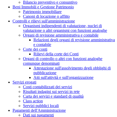
Bilancio preventivo e consuntivo
Beni Immobili e Gestione Patrimonio
Patrimonio immobiliare
Canoni di locazione o affitto
Controlli e rilievi sull'amministrazione
Organismi indipendenti di valutazione, nuclei di
valutazione o altri organismi con funzioni analoghe
Organi di revisione amministrativa e contabile
Relazioni degli organi di revisione amministrativa
e contabile
Corte dei conti
Rilievi della corte dei Conti
Organi di controllo o altri con funzioni analoghe
comunque denominati
Attestazione sull'assolvimento degli obblighi di
pubblicazione
Atti sull'attività e sull'organizzazione
Servizi erogati
Costi contabilizzati dei servizi
Risultati indagini sui servizi in rete
Carta dei servizi e standard di qualità
Class action
Servizi pubblici locali
Pagamenti dell'Amministrazione
Dati sui pagamenti