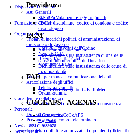
Previdenza
Disposizioni Generali
Atti Generali
E.N.P.A.M.
Statuti, regolamenti e leggi regionali
Formazione - ECM
Codice disciplinare, codice di condotta e codice
deontologico
Organizzazione
ECM
Titolari di incarichi politici, di amministrazione, di
direzione o di governo
Corsi & Convegni dell'Ordine
Atto di nomina dettagliato
News E.C.M.
Dichiarazione sulla insussistenza di una delle
Ricerca Eventi E.C.M.
cause di inconferibilità dell'incarico
Modulistica ECM
Dichiarazione sulla insussistenza delle cause di
incompatibilità
FAD
Sanzioni per mancata comunicazione dei dati
Articolazione degli uffici
Telefono e contatti
Corsi ECM Fad gratuiti - FadInMed
Organigramma
Consulenti e collaboratori
COGEAPS - AGENAS
Titolari di incarichi di collaborazione o consulenza
Personale
Dotazione organica
Il Consorzio CoGeAPS
Personale non a tempo indeterminato
Age.na.s.
Tassi di assenza
News
Incarichi conferiti e autorizzati ai dipendenti (dirigenti e
Servizi Online