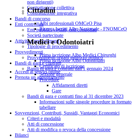
non dirigenti)
Contrattazione collettiva
Cittadini
Contrattazione integrativa
Bandi di concorso
Albi professionali OMCeO Pisa
Enti controllati
Ricerca Iscritti Albo Nazionale - FNOMCeO
Enti pubblici vigilati, enti controllati
Società partecipate
Medici e Odontoiatri
Attività e procedimenti
Tipologie di procedimento
Provvedimenti
Prima iscrizione Albo Medici Chirurghi
Provvedimenti organi indirizzo politico
Prima iscrizione Albo Odontoiatri
Bandi di gara e contratti
Certificato di iscrizione
Bandi di gara e contratti dall'1 gennaio 2024
Accedi ai servizi online
Sezione generale
Prenota un appuntamento
Procedure
Affidamenti diretti
Gare
Bandi di gara e contratti fino al 31 dicembre 2023
Informazioni sulle singole procedure in formato
tabellare
Sovvenzioni, Contributi, Sussidi, Vantaggi Economici
Criteri e modalità
Atti di concessione
Atti di modifica o revoca della concessione
Bilanci