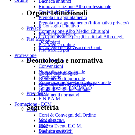
Ordine
Bacheca annunci
Rinnovo iscrizione Albo professionale
Organi Istituzionali
Convenzione PEC
Prenota un appuntamento
Prenota un appuntamento (Informativa privacy)
Il Consiglio Direttivo
Privacy
Commissione Albo Medici Chirurghi
Informative privacy
La Commissione per gli iscritti all'Albo degli
Pisa Medica
Odontoiatri
Pisa Medica online
Il Collegio dei Revisori dei Conti
Pisa Medica pdf
Professione
Deontologia e normativa
Professione Medica
Convenzioni
Normativa professionale
Codice deontologico
Graduatorie
Giuramento di Ippocrate
Cooperazione Sanitaria Internazionale
Amministrazione Trasparente
Comunicazioni FNOMCeO
Quota di iscrizione annuale
Previdenza
Riferimenti normativi
E.N.P.A.M.
Formazione - ECM
Segreteria
ECM
Corsi & Convegni dell'Ordine
Modulistica
News E.C.M.
URP
Ricerca Eventi E.C.M.
Bacheca annunci
Modulistica ECM