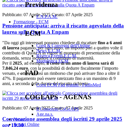
Previdenza
Pubblicato: 07 Aprile 2025
Creato: 07 Aprile 2025
E.N.P.A.M.
Formazione - ECM
Pensione anticipata: arriva il riscatto agevolato della
laurea sulla Quota A Enpam
ECM
"Da oggi gli interessati possono chiedere di riscattare
fino a 6 anni
Corsi & Convegni dell'Ordine
di laurea
pagando, per ogni anno, un importo pari a quattro volte il
News E.C.M.
contributo di Quota A in vigore al momento di presentazione della
Ricerca Eventi E.C.M.
domanda, senza includere il contributo di maternità.
Modulistica ECM
Per il
2025
, ad esempio,
il costo di un anno di laurea sarà di
7.846,24 euro
, con la possibilità di dedurre fiscalmente l’importo
FAD
versato, e ottenere così un rimborso che può arrivare fino a oltre il
47%. Il pagamento può essere rateizzato fino a un massimo di 9
anni, a seconda della durata del riscatto richiesto.
Corsi ECM Fad gratuiti - FadInMed
COGEAPS - AGENAS
Pubblicato: 07 Aprile 2025
Creato: 07 Aprile 2025
Il Consorzio CoGeAPS
Age.na.s.
Convocazione assemblea degli iscritti 29 aprile 2025
News
Servizi Online
ore 19.30