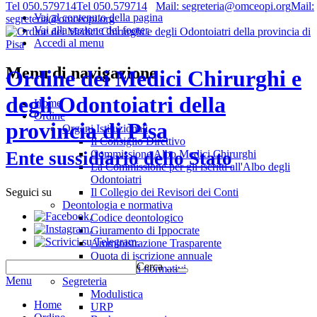
Tel 050.579714
Tel 050.579714
Mail: segreteria@omceopi.org
Mail:
Vai al contenuto della pagina
segreteria@omceopi.org
Vai alla sezione del footer
Accedi al menu
Menu di navigazione
Ordine dei Medici Chirurghi e
degli Odontoiatri della
Home
Ordine
provincia di Pisa
Organi Istituzionali
Il Consiglio Direttivo
Commissione Albo Medici Chirurghi
Ente sussidiario dello Stato
La Commissione per gli iscritti all'Albo degli
Odontoiatri
Il Collegio dei Revisori dei Conti
Seguici su
Deontologia e normativa
.
Codice deontologico
.
Giuramento di Ippocrate
.
Amministrazione Trasparente
Quota di iscrizione annuale
Cerca …
Riferimenti normativi
Menu
Segreteria
Modulistica
Home
URP