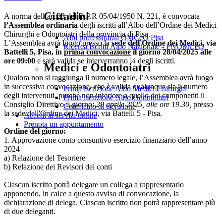
Cittadini
A norma dell’art.23 del D.P.R 05/04/1950 N. 221, è convocata
l’Assemblea ordinaria
degli iscritti all’Albo dell’Ordine dei Medici
Chirurghi e Odontoiatri della provincia di Pisa.
Albi professionali OMCeO Pisa
L’Assemblea avrà luogo presso la
sede dell'Ordine dei Medici, via
Ricerca Iscritti Albo Nazionale - FNOMCeO
Battelli 5, Pisa, in
prima convocazione
il giorno 28/04/2025 alle
ore 09:00
e sarà valida se interverranno ¼ degli iscritti.
Medici e Odontoiatri
Qualora non si raggiunga il numero legale, l’Assemblea avrà luogo
in successiva convocazione, che è valida qualunque sia il numero
Prima iscrizione Albo Medici Chirurghi
degli intervenuti, purché non inferiore a quello dei componenti il
Prima iscrizione Albo Odontoiatri
Consiglio Direttivo il giorno:
29 aprile 2025, alle ore 19.30,
presso
Certificato di iscrizione
la sede dell'Ordine dei Medici, via Battelli 5 - Pisa.
Accedi ai servizi online
Prenota un appuntamento
Ordine del giorno:
1. Approvazione conto consuntivo esercizio finanziario dell’anno
2024
a) Relazione del Tesoriere
b) Relazione dei Revisori dei conti
Ciascun iscritto potrà delegare un collega a rappresentarlo
apponendo, in calce a questo avviso di convocazione, la
dichiarazione di delega. Ciascun iscritto non potrà rappresentare più
di due deleganti.