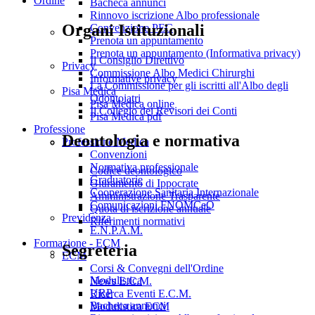
Ordine
Bacheca annunci
Rinnovo iscrizione Albo professionale
Organi Istituzionali
Convenzione PEC
Prenota un appuntamento
Prenota un appuntamento (Informativa privacy)
Il Consiglio Direttivo
Privacy
Commissione Albo Medici Chirurghi
Informative privacy
La Commissione per gli iscritti all'Albo degli
Pisa Medica
Odontoiatri
Pisa Medica online
Il Collegio dei Revisori dei Conti
Pisa Medica pdf
Professione
Deontologia e normativa
Professione Medica
Convenzioni
Normativa professionale
Codice deontologico
Graduatorie
Giuramento di Ippocrate
Cooperazione Sanitaria Internazionale
Amministrazione Trasparente
Comunicazioni FNOMCeO
Quota di iscrizione annuale
Previdenza
Riferimenti normativi
E.N.P.A.M.
Formazione - ECM
Segreteria
ECM
Corsi & Convegni dell'Ordine
Modulistica
News E.C.M.
URP
Ricerca Eventi E.C.M.
Bacheca annunci
Modulistica ECM