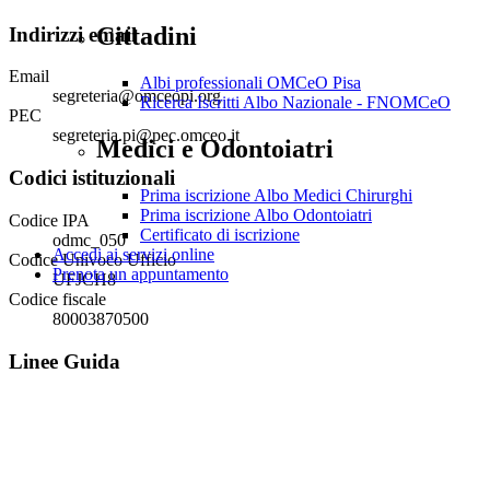
Cittadini
Indirizzi email
Email
Albi professionali OMCeO Pisa
segreteria@omceopi.org
Ricerca Iscritti Albo Nazionale - FNOMCeO
PEC
segreteria.pi@pec.omceo.it
Medici e Odontoiatri
Codici istituzionali
Prima iscrizione Albo Medici Chirurghi
Prima iscrizione Albo Odontoiatri
Codice IPA
Certificato di iscrizione
odmc_050
Accedi ai servizi online
Codice Univoco Ufficio
Prenota un appuntamento
UFJCH8
Codice fiscale
80003870500
Linee Guida