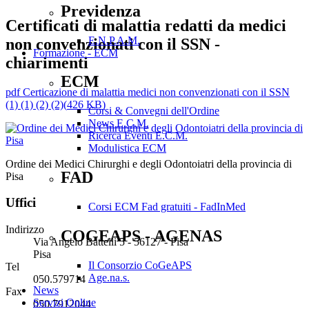
Previdenza
Certificati di malattia redatti da medici
E.N.P.A.M.
non convenzionati con il SSN -
Formazione - ECM
chiarimenti
ECM
pdf
Certicazione di malattia medici non convenzionati con il SSN
(1) (1) (2) (2)
(
426 KB
)
Corsi & Convegni dell'Ordine
News E.C.M.
Ricerca Eventi E.C.M.
Modulistica ECM
Ordine dei Medici Chirurghi e degli Odontoiatri della provincia di
FAD
Pisa
Uffici
Corsi ECM Fad gratuiti - FadInMed
Indirizzo
COGEAPS - AGENAS
Via Angelo Battelli 5 - 56127 - Pisa
Pisa
Il Consorzio CoGeAPS
Tel
Age.na.s.
050.579714
News
Fax
Servizi Online
050.7912044