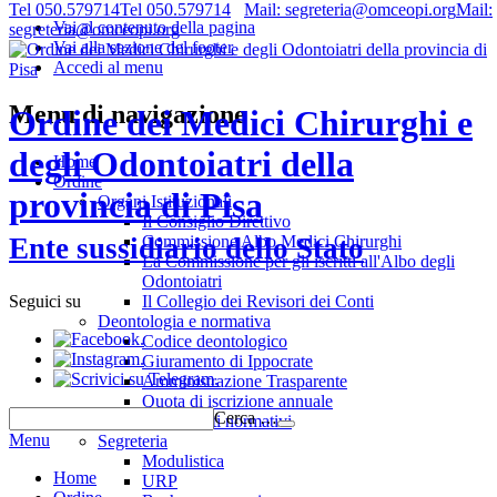
Tel 050.579714
Tel 050.579714
Mail: segreteria@omceopi.org
Mail:
Vai al contenuto della pagina
segreteria@omceopi.org
Vai alla sezione del footer
Accedi al menu
Menu di navigazione
Ordine dei Medici Chirurghi e
degli Odontoiatri della
Home
Ordine
provincia di Pisa
Organi Istituzionali
Il Consiglio Direttivo
Commissione Albo Medici Chirurghi
Ente sussidiario dello Stato
La Commissione per gli iscritti all'Albo degli
Odontoiatri
Il Collegio dei Revisori dei Conti
Seguici su
Deontologia e normativa
.
Codice deontologico
.
Giuramento di Ippocrate
.
Amministrazione Trasparente
Quota di iscrizione annuale
Cerca …
Riferimenti normativi
Menu
Segreteria
Modulistica
Home
URP