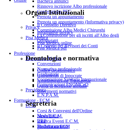
Ordine
Bacheca annunci
Rinnovo iscrizione Albo professionale
Organi Istituzionali
Convenzione PEC
Prenota un appuntamento
Prenota un appuntamento (Informativa privacy)
Il Consiglio Direttivo
Privacy
Commissione Albo Medici Chirurghi
Informative privacy
La Commissione per gli iscritti all'Albo degli
Pisa Medica
Odontoiatri
Pisa Medica online
Il Collegio dei Revisori dei Conti
Pisa Medica pdf
Professione
Deontologia e normativa
Professione Medica
Convenzioni
Normativa professionale
Codice deontologico
Graduatorie
Giuramento di Ippocrate
Cooperazione Sanitaria Internazionale
Amministrazione Trasparente
Comunicazioni FNOMCeO
Quota di iscrizione annuale
Previdenza
Riferimenti normativi
E.N.P.A.M.
Formazione - ECM
Segreteria
ECM
Corsi & Convegni dell'Ordine
Modulistica
News E.C.M.
URP
Ricerca Eventi E.C.M.
Bacheca annunci
Modulistica ECM