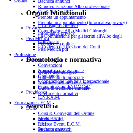
Ordine
Bacheca annunci
Rinnovo iscrizione Albo professionale
Organi Istituzionali
Convenzione PEC
Prenota un appuntamento
Prenota un appuntamento (Informativa privacy)
Il Consiglio Direttivo
Privacy
Commissione Albo Medici Chirurghi
Informative privacy
La Commissione per gli iscritti all'Albo degli
Pisa Medica
Odontoiatri
Pisa Medica online
Il Collegio dei Revisori dei Conti
Pisa Medica pdf
Professione
Deontologia e normativa
Professione Medica
Convenzioni
Normativa professionale
Codice deontologico
Graduatorie
Giuramento di Ippocrate
Cooperazione Sanitaria Internazionale
Amministrazione Trasparente
Comunicazioni FNOMCeO
Quota di iscrizione annuale
Previdenza
Riferimenti normativi
E.N.P.A.M.
Formazione - ECM
Segreteria
ECM
Corsi & Convegni dell'Ordine
Modulistica
News E.C.M.
URP
Ricerca Eventi E.C.M.
Bacheca annunci
Modulistica ECM