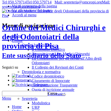
Tel 050.579714
Tel 050.579714
Mail: segreteria@omceopi.org
Mail:
Vai al contenuto della pagina
segreteria@omceopi.org
Vai alla sezione del footer
Accedi al menu
Menu di navigazione
Ordine dei Medici Chirurghi e
degli Odontoiatri della
Home
Ordine
provincia di Pisa
Organi Istituzionali
Il Consiglio Direttivo
Commissione Albo Medici Chirurghi
Ente sussidiario dello Stato
La Commissione per gli iscritti all'Albo degli
Odontoiatri
Il Collegio dei Revisori dei Conti
Seguici su
Deontologia e normativa
.
Codice deontologico
.
Giuramento di Ippocrate
.
Amministrazione Trasparente
Quota di iscrizione annuale
Cerca …
Riferimenti normativi
Menu
Segreteria
Modulistica
Home
URP