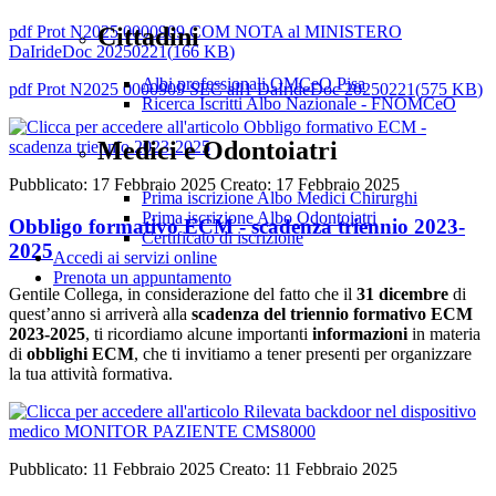
pdf
Prot N2025 0000909 COM NOTA al MINISTERO
Cittadini
DaIrideDoc 20250221
(
166 KB
)
Albi professionali OMCeO Pisa
pdf
Prot N2025 0000909 SEC all1 DaIrideDoc 20250221
(
575 KB
)
Ricerca Iscritti Albo Nazionale - FNOMCeO
Medici e Odontoiatri
Pubblicato: 17 Febbraio 2025
Creato: 17 Febbraio 2025
Prima iscrizione Albo Medici Chirurghi
Prima iscrizione Albo Odontoiatri
Obbligo formativo ECM - scadenza triennio 2023-
Certificato di iscrizione
2025
Accedi ai servizi online
Prenota un appuntamento
Gentile Collega, in considerazione del fatto che il
31 dicembre
di
quest’anno si arriverà alla
scadenza del triennio formativo ECM
2023-2025
, ti ricordiamo alcune importanti
informazioni
in materia
di
obblighi ECM
, che ti invitiamo a tener presenti per organizzare
la tua attività formativa.
Pubblicato: 11 Febbraio 2025
Creato: 11 Febbraio 2025