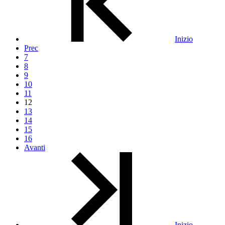
Inizio
Prec
7
8
9
10
11
12
13
14
15
16
Avanti
Inizio