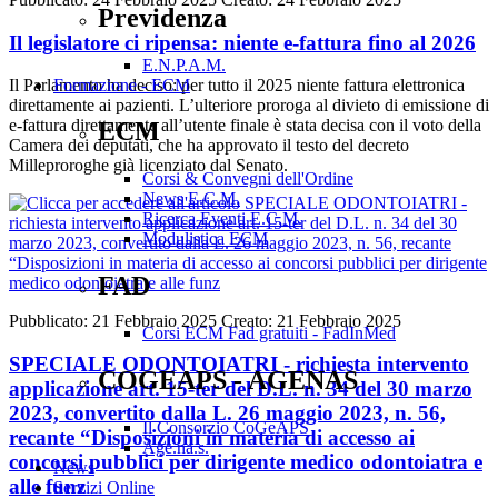
Previdenza
Il legislatore ci ripensa: niente e-fattura fino al 2026
E.N.P.A.M.
Formazione - ECM
Il Parlamento ha deciso: per tutto il 2025 niente fattura elettronica
direttamente ai pazienti. L’ulteriore proroga al divieto di emissione di
e-fattura direttamente all’utente finale è stata decisa con il voto della
ECM
Camera dei deputati, che ha approvato il testo del decreto
Milleproroghe già licenziato dal Senato.
Corsi & Convegni dell'Ordine
News E.C.M.
Ricerca Eventi E.C.M.
Modulistica ECM
FAD
Pubblicato: 21 Febbraio 2025
Creato: 21 Febbraio 2025
Corsi ECM Fad gratuiti - FadInMed
SPECIALE ODONTOIATRI - richiesta intervento
COGEAPS - AGENAS
applicazione art. 15-ter del D.L. n. 34 del 30 marzo
2023, convertito dalla L. 26 maggio 2023, n. 56,
Il Consorzio CoGeAPS
recante “Disposizioni in materia di accesso ai
Age.na.s.
concorsi pubblici per dirigente medico odontoiatra e
News
alle funz
Servizi Online