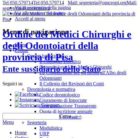
Tel 050.579714
Tel 050.579714
Mail: segreteria@omceopi.org
Mail:
Vai al contenuto della pagina
segreteria@omceopi.org
Vai alla sezione del footer
Accedi al menu
Menu di navigazione
Ordine dei Medici Chirurghi e
degli Odontoiatri della
Home
Ordine
provincia di Pisa
Organi Istituzionali
Il Consiglio Direttivo
Commissione Albo Medici Chirurghi
Ente sussidiario dello Stato
La Commissione per gli iscritti all'Albo degli
Odontoiatri
Il Collegio dei Revisori dei Conti
Seguici su
Deontologia e normativa
.
Codice deontologico
.
Giuramento di Ippocrate
.
Amministrazione Trasparente
Quota di iscrizione annuale
Cerca …
Riferimenti normativi
Menu
Segreteria
Modulistica
Home
URP