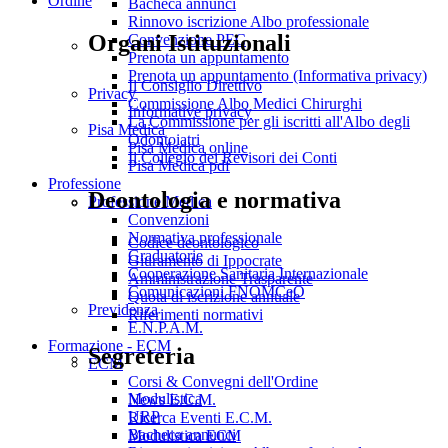
Ordine
Bacheca annunci
Rinnovo iscrizione Albo professionale
Organi Istituzionali
Convenzione PEC
Prenota un appuntamento
Prenota un appuntamento (Informativa privacy)
Il Consiglio Direttivo
Privacy
Commissione Albo Medici Chirurghi
Informative privacy
La Commissione per gli iscritti all'Albo degli
Pisa Medica
Odontoiatri
Pisa Medica online
Il Collegio dei Revisori dei Conti
Pisa Medica pdf
Professione
Deontologia e normativa
Professione Medica
Convenzioni
Normativa professionale
Codice deontologico
Graduatorie
Giuramento di Ippocrate
Cooperazione Sanitaria Internazionale
Amministrazione Trasparente
Comunicazioni FNOMCeO
Quota di iscrizione annuale
Previdenza
Riferimenti normativi
E.N.P.A.M.
Formazione - ECM
Segreteria
ECM
Corsi & Convegni dell'Ordine
Modulistica
News E.C.M.
URP
Ricerca Eventi E.C.M.
Bacheca annunci
Modulistica ECM