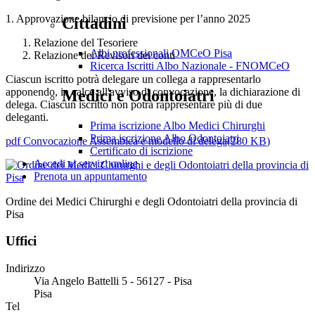
1. Approvazione bilancio di previsione per l’anno 2025
Cittadini
Relazione del Tesoriere
Albi professionali OMCeO Pisa
Relazione dei Revisori dei conti
Ricerca Iscritti Albo Nazionale - FNOMCeO
Ciascun iscritto potrà delegare un collega a rappresentarlo
apponendo, in calce all'avviso di convocazione, la dichiarazione di
Medici e Odontoiatri
delega. Ciascun iscritto non potrà rappresentare più di due
deleganti.
Prima iscrizione Albo Medici Chirurghi
Prima iscrizione Albo Odontoiatri
pdf
Convocazione Assemblea e modello di delega
(
280 KB
)
Certificato di iscrizione
Accedi ai servizi online
Prenota un appuntamento
Ordine dei Medici Chirurghi e degli Odontoiatri della provincia di
Pisa
Uffici
Indirizzo
Via Angelo Battelli 5 - 56127 - Pisa
Pisa
Tel