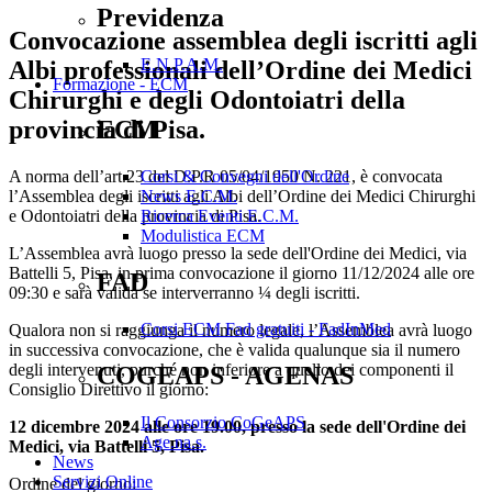
Previdenza
Convocazione assemblea degli iscritti agli
E.N.P.A.M.
Albi professionali dell’Ordine dei Medici
Formazione - ECM
Chirurghi e degli Odontoiatri della
provincia di Pisa.
ECM
A norma dell’art.23 del D.P.R 05/04/1950 N. 221, è convocata
Corsi & Convegni dell'Ordine
l’Assemblea degli iscritti agli Albi dell’Ordine dei Medici Chirurghi
News E.C.M.
e Odontoiatri della provincia di Pisa.
Ricerca Eventi E.C.M.
Modulistica ECM
L’Assemblea avrà luogo presso la sede dell'Ordine dei Medici, via
Battelli 5, Pisa, in prima convocazione il giorno 11/12/2024 alle ore
FAD
09:30 e sarà valida se interverranno ¼ degli iscritti.
Corsi ECM Fad gratuiti - FadInMed
Qualora non si raggiunga il numero legale, l’Assemblea avrà luogo
in successiva convocazione, che è valida qualunque sia il numero
degli intervenuti, purché non inferiore a quello dei componenti il
COGEAPS - AGENAS
Consiglio Direttivo il giorno:
Il Consorzio CoGeAPS
12 dicembre 2024 alle ore 19.00, presso la sede dell'Ordine dei
Age.na.s.
Medici, via Battelli 5, Pisa.
News
Servizi Online
Ordine del giorno: