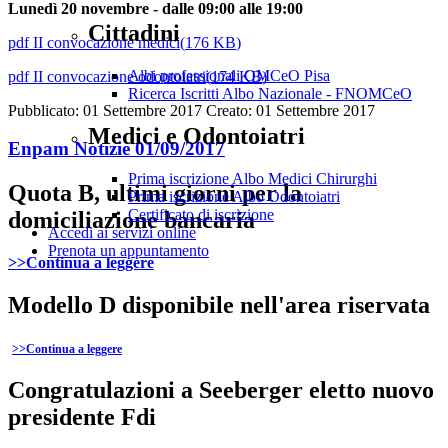
Lunedì 20 novembre - dalle 09:00 alle 19:00
Cittadini
pdf
II convocazione medici
(
176 KB
)
Albi professionali OMCeO Pisa
pdf
II convocazione odontoiatri
(
174 KB
)
Ricerca Iscritti Albo Nazionale - FNOMCeO
Pubblicato: 01 Settembre 2017
Creato: 01 Settembre 2017
Medici e Odontoiatri
Enpam Notizie 01/09/2017
Prima iscrizione Albo Medici Chirurghi
Quota B, ultimi giorni per la
Prima iscrizione Albo Odontoiatri
Certificato di iscrizione
domiciliazione bancaria
Accedi ai servizi online
Prenota un appuntamento
>>
Continua a leggere
Modello D disponibile nell'area riservata
>>
Continua a leggere
Congratulazioni a Seeberger eletto nuovo
presidente Fdi