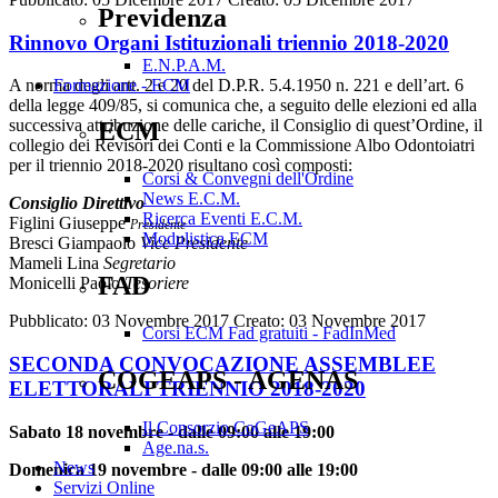
Previdenza
Rinnovo Organi Istituzionali triennio 2018-2020
E.N.P.A.M.
Formazione - ECM
A norma degli artt. 2 e 20 del D.P.R. 5.4.1950 n. 221 e dell’art. 6
della legge 409/85, si comunica che, a seguito delle elezioni ed alla
successiva attribuzione delle cariche, il Consiglio di quest’Ordine, il
ECM
collegio dei Revisori dei Conti e la Commissione Albo Odontoiatri
per il triennio 2018-2020 risultano così composti:
Corsi & Convegni dell'Ordine
News E.C.M.
Consiglio Direttivo
Ricerca Eventi E.C.M.
Figlini Giuseppe
Presidente
Modulistica ECM
Bresci Giampaolo
Vice Presidente
Mameli Lina
Segretario
FAD
Monicelli Paolo
Tesoriere
Pubblicato: 03 Novembre 2017
Creato: 03 Novembre 2017
Corsi ECM Fad gratuiti - FadInMed
SECONDA CONVOCAZIONE ASSEMBLEE
COGEAPS - AGENAS
ELETTORALI TRIENNIO 2018-2020
Il Consorzio CoGeAPS
Sabato 18 novembre - dalle 09:00 alle 19:00
Age.na.s.
News
Domenica 19 novembre - dalle 09:00 alle 19:00
Servizi Online