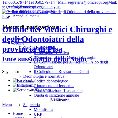
Tel 050.579714
Tel 050.579714
Mail: segreteria@omceopi.org
Mail:
Vai al contenuto della pagina
segreteria@omceopi.org
Vai alla sezione del footer
Accedi al menu
Menu di navigazione
Ordine dei Medici Chirurghi e
degli Odontoiatri della
Home
Ordine
provincia di Pisa
Organi Istituzionali
Il Consiglio Direttivo
Commissione Albo Medici Chirurghi
Ente sussidiario dello Stato
La Commissione per gli iscritti all'Albo degli
Odontoiatri
Il Collegio dei Revisori dei Conti
Seguici su
Deontologia e normativa
.
Codice deontologico
.
Giuramento di Ippocrate
.
Amministrazione Trasparente
Quota di iscrizione annuale
Cerca …
Riferimenti normativi
Menu
Segreteria
Modulistica
Home
URP