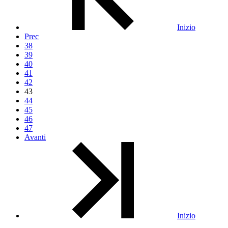
Inizio
Prec
38
39
40
41
42
43
44
45
46
47
Avanti
Inizio