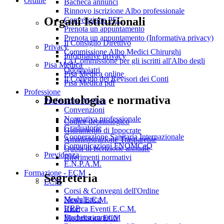
Ordine
Bacheca annunci
Rinnovo iscrizione Albo professionale
Organi Istituzionali
Convenzione PEC
Prenota un appuntamento
Prenota un appuntamento (Informativa privacy)
Il Consiglio Direttivo
Privacy
Commissione Albo Medici Chirurghi
Informative privacy
La Commissione per gli iscritti all'Albo degli
Pisa Medica
Odontoiatri
Pisa Medica online
Il Collegio dei Revisori dei Conti
Pisa Medica pdf
Professione
Deontologia e normativa
Professione Medica
Convenzioni
Normativa professionale
Codice deontologico
Graduatorie
Giuramento di Ippocrate
Cooperazione Sanitaria Internazionale
Amministrazione Trasparente
Comunicazioni FNOMCeO
Quota di iscrizione annuale
Previdenza
Riferimenti normativi
E.N.P.A.M.
Formazione - ECM
Segreteria
ECM
Corsi & Convegni dell'Ordine
Modulistica
News E.C.M.
URP
Ricerca Eventi E.C.M.
Bacheca annunci
Modulistica ECM