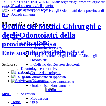
Tel 050.579714
Tel 050.579714
Mail: segreteria@omceopi.org
Mail:
Vai al contenuto della pagina
segreteria@omceopi.org
Vai alla sezione del footer
Accedi al menu
Menu di navigazione
Ordine dei Medici Chirurghi e
degli Odontoiatri della
Home
Ordine
provincia di Pisa
Organi Istituzionali
Il Consiglio Direttivo
Commissione Albo Medici Chirurghi
Ente sussidiario dello Stato
La Commissione per gli iscritti all'Albo degli
Odontoiatri
Il Collegio dei Revisori dei Conti
Seguici su
Deontologia e normativa
.
Codice deontologico
.
Giuramento di Ippocrate
.
Amministrazione Trasparente
Quota di iscrizione annuale
Cerca …
Riferimenti normativi
Menu
Segreteria
Modulistica
Home
URP