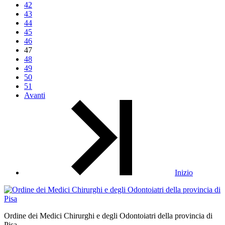
42
43
44
45
46
47
48
49
50
51
Avanti
Inizio
Ordine dei Medici Chirurghi e degli Odontoiatri della provincia di
Pisa