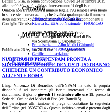
Battelli 5, Pisa, in prima convocazione giovedì 24 settembre 2015
alle ore 09:30 e sarà valida se interverranno ¼ degli iscritti.
Cittadini
Qualora non si raggiunga il numero legale, l'Assemblea avrà luogo
in successiva convocazione, che è valida qualunque sia il numero
Albi professionali OMCeO Pisa
degli intervenuti, purché non inferiore a quello dei componenti il
Ricerca Iscritti Albo Nazionale - FNOMCeO
Consiglio Direttivo
il giorno 26/09/2015 alle ore 09:00
Medici e Odontoiatri
presso la sala convegni del B&B Hotel di Pisa
Via Scornigiana 1, Ospedaletto
Prima iscrizione Albo Medici Chirurghi
Prima iscrizione Albo Odontoiatri
Pubblicato: 26 Agosto 2015
Creato: 26 Agosto 2015
Certificato di iscrizione
Accedi ai servizi online
NUBIFRAGIO PISA, ENPAM PRONTA A
Prenota un appuntamento
SOSTENERE MEDICI E DENTISTI, POTRANNO
CHIEDERE UN CONTRIBUTO ECONOMICO
ALL'ENTE ROMA
L'ing. Vincenzo Di Berardino dell'ENPAM ha dato la propria
disponibilità ad incontrare gli iscritti interessati alle forme di
risarcimeno, il giorno
giovedì 17 settembre alle ore 19
, presso la
Sede dell'Ordine dei Medici di Pisa (via Battelli 5).
Per partecipare alla riunione si prega di contattare la segreteria
dell'Ordine (tel. 050579714 -
Questo indirizzo email è protetto dagli