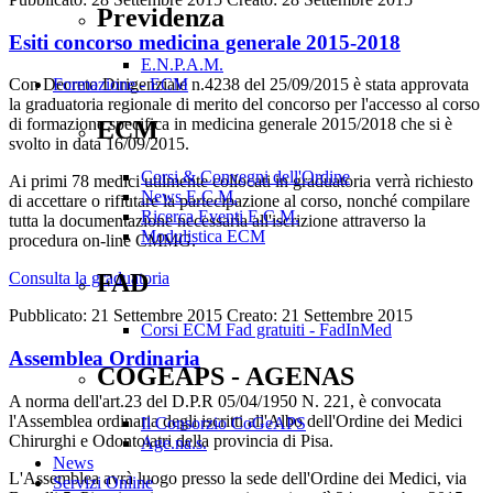
Previdenza
Esiti concorso medicina generale 2015-2018
E.N.P.A.M.
Formazione - ECM
Con Decreto Dirigenziale n.4238 del 25/09/2015 è stata approvata
la graduatoria regionale di merito del concorso per l'accesso al corso
di formazione specifica in medicina generale 2015/2018 che si è
ECM
svolto in data 16/09/2015.
Corsi & Convegni dell'Ordine
Ai primi 78 medici utilmente collocati in graduatoria verrà richiesto
News E.C.M.
di accettare o rifiutare la partecipazione al corso, nonché compilare
Ricerca Eventi E.C.M.
tutta la documentazione necessaria all'iscrizione attraverso la
Modulistica ECM
procedura on-line CMMG.
Consulta la graduatoria
FAD
Pubblicato: 21 Settembre 2015
Creato: 21 Settembre 2015
Corsi ECM Fad gratuiti - FadInMed
Assemblea Ordinaria
COGEAPS - AGENAS
A norma dell'art.23 del D.P.R 05/04/1950 N. 221, è convocata
l'Assemblea ordinaria degli iscritti all'Albo dell'Ordine dei Medici
Il Consorzio CoGeAPS
Chirurghi e Odontoiatri della provincia di Pisa.
Age.na.s.
News
L'Assemblea avrà luogo presso la sede dell'Ordine dei Medici, via
Servizi Online