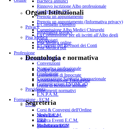
Ordine
Bacheca annunci
Rinnovo iscrizione Albo professionale
Organi Istituzionali
Convenzione PEC
Prenota un appuntamento
Prenota un appuntamento (Informativa privacy)
Il Consiglio Direttivo
Privacy
Commissione Albo Medici Chirurghi
Informative privacy
La Commissione per gli iscritti all'Albo degli
Pisa Medica
Odontoiatri
Pisa Medica online
Il Collegio dei Revisori dei Conti
Pisa Medica pdf
Professione
Deontologia e normativa
Professione Medica
Convenzioni
Normativa professionale
Codice deontologico
Graduatorie
Giuramento di Ippocrate
Cooperazione Sanitaria Internazionale
Amministrazione Trasparente
Comunicazioni FNOMCeO
Quota di iscrizione annuale
Previdenza
Riferimenti normativi
E.N.P.A.M.
Formazione - ECM
Segreteria
ECM
Corsi & Convegni dell'Ordine
Modulistica
News E.C.M.
URP
Ricerca Eventi E.C.M.
Bacheca annunci
Modulistica ECM