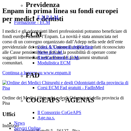
Previdenza
Enpam in prima linea su fondi europei
E.N.P.A.M.
per medici e dentisti
Formazione - ECM
I medici e gli odontoiatri liberi professionisti potranno beneficiare di
ECM
fondi europei tramite l’Enpam. La novità è stata annunciata nel
corso di un convegno organizzato dall’Adepp nella sede dell’ente
previdenziale dei medici. L’Unione Europea ha infatti riconosciuto
Corsi & Convegni dell'Ordine
alle Casse pensionistiche private la possibilità di operare come
News E.C.M.
soggetti intermediari nell’ambito dei programmi strutturali
Ricerca Eventi E.C.M.
comunitari.
Modulistica ECM
Continua a leggere su www.enpam.it
FAD
Corsi ECM Fad gratuiti - FadInMed
Ordine dei Medici Chirurghi e degli Odontoiatri della provincia di
COGEAPS - AGENAS
Pisa
Il Consorzio CoGeAPS
Uffici
Age.na.s.
News
Indirizzo
Servizi Online
Via Angelo Battelli 5 - 56127 - Pisa