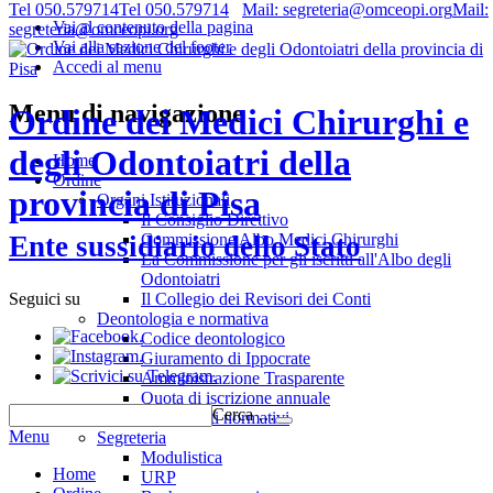
Tel 050.579714
Tel 050.579714
Mail: segreteria@omceopi.org
Mail:
Vai al contenuto della pagina
segreteria@omceopi.org
Vai alla sezione del footer
Accedi al menu
Menu di navigazione
Ordine dei Medici Chirurghi e
degli Odontoiatri della
Home
Ordine
provincia di Pisa
Organi Istituzionali
Il Consiglio Direttivo
Commissione Albo Medici Chirurghi
Ente sussidiario dello Stato
La Commissione per gli iscritti all'Albo degli
Odontoiatri
Il Collegio dei Revisori dei Conti
Seguici su
Deontologia e normativa
.
Codice deontologico
.
Giuramento di Ippocrate
.
Amministrazione Trasparente
Quota di iscrizione annuale
Cerca …
Riferimenti normativi
Menu
Segreteria
Modulistica
Home
URP