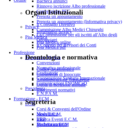
Ordine
Bacheca annunci
Rinnovo iscrizione Albo professionale
Organi Istituzionali
Convenzione PEC
Prenota un appuntamento
Prenota un appuntamento (Informativa privacy)
Il Consiglio Direttivo
Privacy
Commissione Albo Medici Chirurghi
Informative privacy
La Commissione per gli iscritti all'Albo degli
Pisa Medica
Odontoiatri
Pisa Medica online
Il Collegio dei Revisori dei Conti
Pisa Medica pdf
Professione
Deontologia e normativa
Professione Medica
Convenzioni
Normativa professionale
Codice deontologico
Graduatorie
Giuramento di Ippocrate
Cooperazione Sanitaria Internazionale
Amministrazione Trasparente
Comunicazioni FNOMCeO
Quota di iscrizione annuale
Previdenza
Riferimenti normativi
E.N.P.A.M.
Formazione - ECM
Segreteria
ECM
Corsi & Convegni dell'Ordine
Modulistica
News E.C.M.
URP
Ricerca Eventi E.C.M.
Bacheca annunci
Modulistica ECM