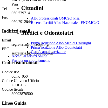
Pisa
Cittadini
Tel
050.579714
Fax
Albi professionali OMCeO Pisa
050.7912044
Ricerca Iscritti Albo Nazionale - FNOMCeO
Indirizzi email
Medici e Odontoiatri
Email
Prima iscrizione Albo Medici Chirurghi
segreteria@omceopi.org
Prima iscrizione Albo Odontoiatri
PEC
Certificato di iscrizione
segreteria.pi@pec.omceo.it
Accedi ai servizi online
Prenota un appuntamento
Codici istituzionali
Codice IPA
odmc_050
Codice Univoco Ufficio
UFJCH8
Codice fiscale
80003870500
Linee Guida