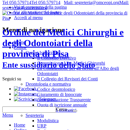
Tel 050.579714
Tel 050.579714
Mail: segreteria@omceopi.org
Mail:
Vai al contenuto della pagina
segreteria@omceopi.org
Vai alla sezione del footer
Accedi al menu
Menu di navigazione
Ordine dei Medici Chirurghi e
degli Odontoiatri della
Home
Ordine
provincia di Pisa
Organi Istituzionali
Il Consiglio Direttivo
Commissione Albo Medici Chirurghi
Ente sussidiario dello Stato
La Commissione per gli iscritti all'Albo degli
Odontoiatri
Il Collegio dei Revisori dei Conti
Seguici su
Deontologia e normativa
.
Codice deontologico
.
Giuramento di Ippocrate
.
Amministrazione Trasparente
Quota di iscrizione annuale
Cerca …
Riferimenti normativi
Menu
Segreteria
Modulistica
Home
URP