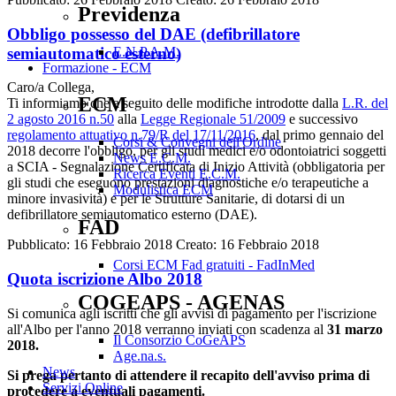
Previdenza
Obbligo possesso del DAE (defibrillatore
semiautomatico esterno)
E.N.P.A.M.
Formazione - ECM
Caro/a Collega,
ECM
Ti informiamo che a seguito delle modifiche introdotte dalla
L.R. del
2 agosto 2016 n.50
alla
Legge Regionale 51/2009
e successivo
regolamento attuativo n.79/R del 17/11/2016
, dal primo gennaio del
Corsi & Convegni dell'Ordine
2018 decorre l'obbligo, per gli studi medici e/o odontoiatrici soggetti
News E.C.M.
a SCIA - Segnalazione Certificata di Inizio Attività (obbligatoria per
Ricerca Eventi E.C.M.
gli studi che eseguono prestazioni diagnostiche e/o terapeutiche a
Modulistica ECM
minore invasività) e per le Strutture Sanitarie, di dotarsi di un
defibrillatore semiautomatico esterno (DAE).
FAD
Pubblicato: 16 Febbraio 2018
Creato: 16 Febbraio 2018
Corsi ECM Fad gratuiti - FadInMed
Quota iscrizione Albo 2018
COGEAPS - AGENAS
Si comunica agli iscritti che gli avvisi di pagamento per l'iscrizione
all'Albo per l'anno 2018 verranno inviati con scadenza al
31 marzo
Il Consorzio CoGeAPS
2018.
Age.na.s.
News
Si prega pertanto di attendere il recapito dell'avviso prima di
Servizi Online
procedere a eventuali pagamenti.