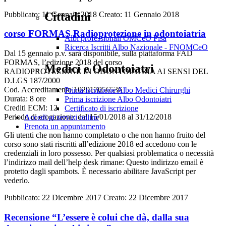
Pubblicato: 11 Gennaio 2018
Creato: 11 Gennaio 2018
Cittadini
corso FORMAS Radioprotezione in odontoiatria
Albi professionali OMCeO Pisa
Ricerca Iscritti Albo Nazionale - FNOMCeO
Dal 15 gennaio p.v. sarà disponibile, sulla piattaforma FAD
FORMAS, l’edizione 2018 del corso
Medici e Odontoiatri
RADIOPROTEZIONE IN ODONTOIATRIA AI SENSI DEL
D.LGS 187/2000
Cod. Accreditamento 102017056536
Prima iscrizione Albo Medici Chirurghi
Durata: 8 ore
Prima iscrizione Albo Odontoiatri
Crediti ECM: 12.
Certificato di iscrizione
Periodo di erogazione: dal 15/01/2018 al 31/12/2018
Accedi ai servizi online
Prenota un appuntamento
Gli utenti che non hanno completato o che non hanno fruito del
corso sono stati riscritti all’edizione 2018 ed accedono con le
credenziali in loro possesso. Per qualsiasi problematica o necessità
l’indirizzo mail dell’help desk rimane:
Questo indirizzo email è
protetto dagli spambots. È necessario abilitare JavaScript per
vederlo.
Pubblicato: 22 Dicembre 2017
Creato: 22 Dicembre 2017
Recensione “L’essere è colui che dà, dalla sua