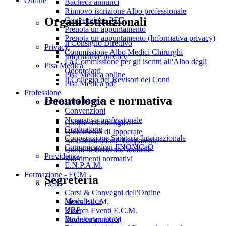
Ordine
Bacheca annunci
Rinnovo iscrizione Albo professionale
Organi Istituzionali
Convenzione PEC
Prenota un appuntamento
Prenota un appuntamento (Informativa privacy)
Il Consiglio Direttivo
Privacy
Commissione Albo Medici Chirurghi
Informative privacy
La Commissione per gli iscritti all'Albo degli
Pisa Medica
Odontoiatri
Pisa Medica online
Il Collegio dei Revisori dei Conti
Pisa Medica pdf
Professione
Deontologia e normativa
Professione Medica
Convenzioni
Normativa professionale
Codice deontologico
Graduatorie
Giuramento di Ippocrate
Cooperazione Sanitaria Internazionale
Amministrazione Trasparente
Comunicazioni FNOMCeO
Quota di iscrizione annuale
Previdenza
Riferimenti normativi
E.N.P.A.M.
Formazione - ECM
Segreteria
ECM
Corsi & Convegni dell'Ordine
Modulistica
News E.C.M.
URP
Ricerca Eventi E.C.M.
Bacheca annunci
Modulistica ECM