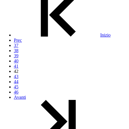
Inizio
Prec
37
38
39
40
41
42
43
44
45
46
Avanti