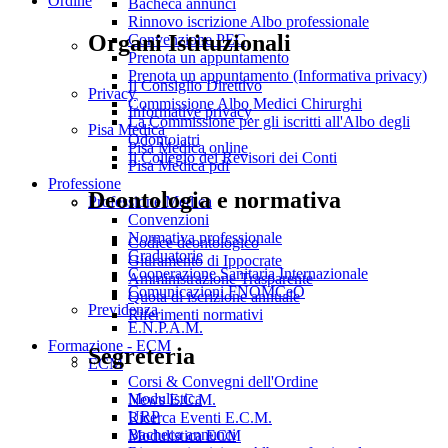
Ordine
Bacheca annunci
Rinnovo iscrizione Albo professionale
Organi Istituzionali
Convenzione PEC
Prenota un appuntamento
Prenota un appuntamento (Informativa privacy)
Il Consiglio Direttivo
Privacy
Commissione Albo Medici Chirurghi
Informative privacy
La Commissione per gli iscritti all'Albo degli
Pisa Medica
Odontoiatri
Pisa Medica online
Il Collegio dei Revisori dei Conti
Pisa Medica pdf
Professione
Deontologia e normativa
Professione Medica
Convenzioni
Normativa professionale
Codice deontologico
Graduatorie
Giuramento di Ippocrate
Cooperazione Sanitaria Internazionale
Amministrazione Trasparente
Comunicazioni FNOMCeO
Quota di iscrizione annuale
Previdenza
Riferimenti normativi
E.N.P.A.M.
Formazione - ECM
Segreteria
ECM
Corsi & Convegni dell'Ordine
Modulistica
News E.C.M.
URP
Ricerca Eventi E.C.M.
Bacheca annunci
Modulistica ECM