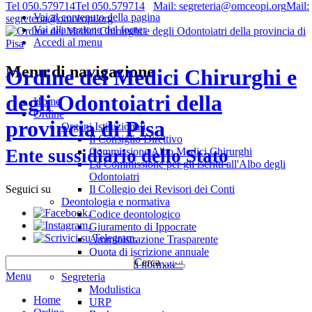
Tel 050.579714
Tel 050.579714
Mail: segreteria@omceopi.org
Mail:
Vai al contenuto della pagina
segreteria@omceopi.org
Vai alla sezione del footer
Accedi al menu
Menu di navigazione
Ordine dei Medici Chirurghi e
degli Odontoiatri della
Home
Ordine
provincia di Pisa
Organi Istituzionali
Il Consiglio Direttivo
Commissione Albo Medici Chirurghi
Ente sussidiario dello Stato
La Commissione per gli iscritti all'Albo degli
Odontoiatri
Il Collegio dei Revisori dei Conti
Seguici su
Deontologia e normativa
.
Codice deontologico
.
Giuramento di Ippocrate
.
Amministrazione Trasparente
Quota di iscrizione annuale
Cerca …
Riferimenti normativi
Menu
Segreteria
Modulistica
Home
URP