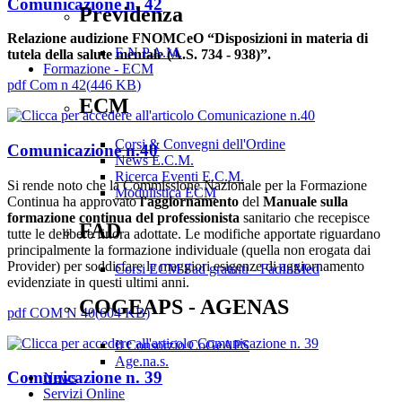
Comunicazione n. 42
Previdenza
Relazione audizione FNOMCeO “Disposizioni in materia di
E.N.P.A.M.
tutela della salute mentale (A.S. 734 - 938)”.
Formazione - ECM
pdf
Com n 42
(
446 KB
)
ECM
Corsi & Convegni dell'Ordine
Comunicazione n.40
News E.C.M.
Ricerca Eventi E.C.M.
Si rende noto che la Commissione Nazionale per la Formazione
Modulistica ECM
Continua ha approvato
l'aggiornamento
del
Manuale sulla
formazione continua del professionista
sanitario che recepisce
FAD
tutte le delibere finora adottate. Le modifiche apportate riguardano
principalmente la formazione individuale (quella non erogata dai
Provider) per soddisfare le maggiori esigenze di aggiornamento
Corsi ECM Fad gratuiti - FadInMed
evidenziate in questi ultimi anni.
COGEAPS - AGENAS
pdf
COM N 40
(
604 KB
)
Il Consorzio CoGeAPS
Age.na.s.
Comunicazione n. 39
News
Servizi Online