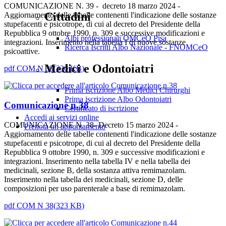
COMUNICAZIONE N. 39 - decreto 18 marzo 2024 -
Cittadini
Aggiornamento delle tabelle contenenti l'indicazione delle sostanze
stupefacenti e psicotrope, di cui al decreto del Presidente della
Repubblica 9 ottobre 1990, n. 309 e successive modificazioni e
Albi professionali OMCeO Pisa
integrazioni. Inserimento nella tabella I di nuove sostanze
Ricerca Iscritti Albo Nazionale - FNOMCeO
psicoattive.
Medici e Odontoiatri
pdf
COM N 39
(
330 KB
)
Prima iscrizione Albo Medici Chirurghi
Prima iscrizione Albo Odontoiatri
Comunicazione n.38
Certificato di iscrizione
Accedi ai servizi online
COMUNICAZIONE N. 38- Decreto 15 marzo 2024 -
Prenota un appuntamento
Aggiornamento delle tabelle contenenti l'indicazione delle sostanze
stupefacenti e psicotrope, di cui al decreto del Presidente della
Repubblica 9 ottobre 1990, n. 309 e successive modificazioni e
integrazioni. Inserimento nella tabella IV e nella tabella dei
medicinali, sezione B, della sostanza attiva remimazolam.
Inserimento nella tabella dei medicinali, sezione D, delle
composizioni per uso parenterale a base di remimazolam.
pdf
COM N 38
(
323 KB
)