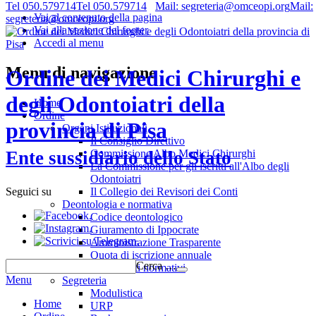
Tel 050.579714
Tel 050.579714
Mail: segreteria@omceopi.org
Mail:
Vai al contenuto della pagina
segreteria@omceopi.org
Vai alla sezione del footer
Accedi al menu
Menu di navigazione
Ordine dei Medici Chirurghi e
degli Odontoiatri della
Home
Ordine
provincia di Pisa
Organi Istituzionali
Il Consiglio Direttivo
Commissione Albo Medici Chirurghi
Ente sussidiario dello Stato
La Commissione per gli iscritti all'Albo degli
Odontoiatri
Il Collegio dei Revisori dei Conti
Seguici su
Deontologia e normativa
.
Codice deontologico
.
Giuramento di Ippocrate
.
Amministrazione Trasparente
Quota di iscrizione annuale
Cerca …
Riferimenti normativi
Menu
Segreteria
Modulistica
Home
URP