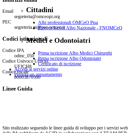
Cittadini
Email
segreteria@omceopi.org
PEC
Albi professionali OMCeO Pisa
segreteria.pi@pec.omceo.it
Ricerca Iscritti Albo Nazionale - FNOMCeO
Codici istituzionali
Medici e Odontoiatri
Codice IPA
Prima iscrizione Albo Medici Chirurghi
odmc_050
Prima iscrizione Albo Odontoiatri
Codice Univoco Ufficio
Certificato di iscrizione
UFJCH8
Accedi ai servizi online
Codice fiscale
Prenota un appuntamento
80003870500
Linee Guida
Sito realizzato seguendo le linee guida di sviluppo per i servizi web