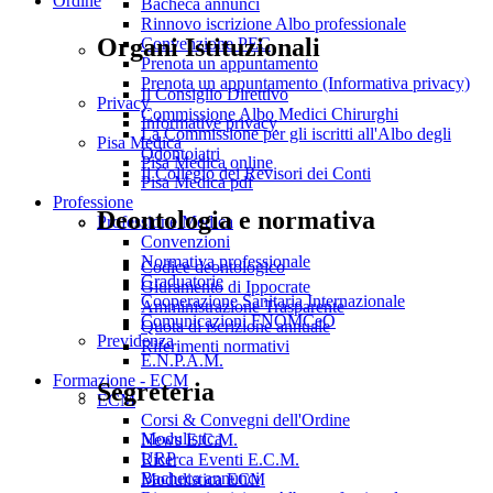
Ordine
Bacheca annunci
Rinnovo iscrizione Albo professionale
Organi Istituzionali
Convenzione PEC
Prenota un appuntamento
Prenota un appuntamento (Informativa privacy)
Il Consiglio Direttivo
Privacy
Commissione Albo Medici Chirurghi
Informative privacy
La Commissione per gli iscritti all'Albo degli
Pisa Medica
Odontoiatri
Pisa Medica online
Il Collegio dei Revisori dei Conti
Pisa Medica pdf
Professione
Deontologia e normativa
Professione Medica
Convenzioni
Normativa professionale
Codice deontologico
Graduatorie
Giuramento di Ippocrate
Cooperazione Sanitaria Internazionale
Amministrazione Trasparente
Comunicazioni FNOMCeO
Quota di iscrizione annuale
Previdenza
Riferimenti normativi
E.N.P.A.M.
Formazione - ECM
Segreteria
ECM
Corsi & Convegni dell'Ordine
Modulistica
News E.C.M.
URP
Ricerca Eventi E.C.M.
Bacheca annunci
Modulistica ECM