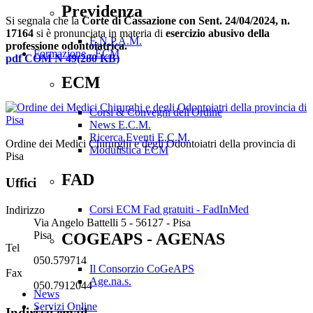
Previdenza
Si segnala che la
Corte di Cassazione con Sent. 24/04/2024, n.
17164
si è pronunciata in materia di
esercizio abusivo della
E.N.P.A.M.
professione odontoiatrica.
Formazione - ECM
pdf
COM N 49
(
280 KB
)
ECM
Corsi & Convegni dell'Ordine
News E.C.M.
Ricerca Eventi E.C.M.
Ordine dei Medici Chirurghi e degli Odontoiatri della provincia di
Modulistica ECM
Pisa
FAD
Uffici
Corsi ECM Fad gratuiti - FadInMed
Indirizzo
Via Angelo Battelli 5 - 56127 - Pisa
Pisa
COGEAPS - AGENAS
Tel
050.579714
Il Consorzio CoGeAPS
Fax
Age.na.s.
050.7912044
News
Servizi Online
Indirizzi email