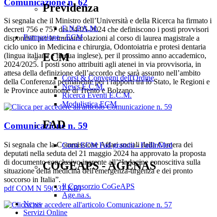
Comunicazione n. 62
Previdenza
Si segnala che il Ministro dell’Università e della Ricerca ha firmato i
E.N.P.A.M.
decreti 756 e 757 del 24-05-2024 che definiscono i posti provvisori
Formazione - ECM
disponibili per le immatricolazioni al corso di laurea magistrale a
ciclo unico in Medicina e chirurgia, Odontoiatria e protesi dentaria
ECM
(lingua italiana e lingua inglese), per il prossimo anno accademico,
2024/2025. I posti sono attribuiti agli atenei in via provvisoria, in
attesa della definizione dell’accordo che sarà assunto nell’ambito
Corsi & Convegni dell'Ordine
della Conferenza permanente per i rapporti tra lo Stato, le Regioni e
News E.C.M.
le Province autonome di Trento e Bolzano.
Ricerca Eventi E.C.M.
Modulistica ECM
FAD
Comunicazione n. 59
Si segnala che la Commissione Affari sociali della Camera dei
Corsi ECM Fad gratuiti - FadInMed
deputati nella seduta del 21 maggio 2024 ha approvato la proposta
di documento conclusivo inerente all’“Indagine conoscitiva sulla
COGEAPS - AGENAS
situazione della medicina dell'emergenza-urgenza e dei pronto
soccorso in Italia”.
Il Consorzio CoGeAPS
pdf
COM N 59
(
537 KB
)
Age.na.s.
News
Servizi Online