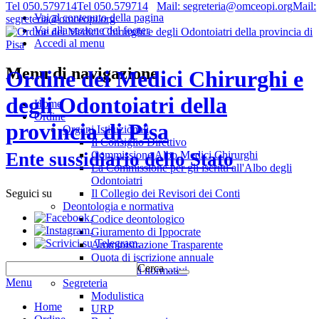
Tel 050.579714
Tel 050.579714
Mail: segreteria@omceopi.org
Mail:
Vai al contenuto della pagina
segreteria@omceopi.org
Vai alla sezione del footer
Accedi al menu
Menu di navigazione
Ordine dei Medici Chirurghi e
degli Odontoiatri della
Home
Ordine
provincia di Pisa
Organi Istituzionali
Il Consiglio Direttivo
Commissione Albo Medici Chirurghi
Ente sussidiario dello Stato
La Commissione per gli iscritti all'Albo degli
Odontoiatri
Il Collegio dei Revisori dei Conti
Seguici su
Deontologia e normativa
.
Codice deontologico
.
Giuramento di Ippocrate
.
Amministrazione Trasparente
Quota di iscrizione annuale
Cerca …
Riferimenti normativi
Menu
Segreteria
Modulistica
Home
URP