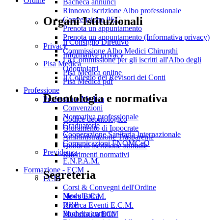
Ordine
Bacheca annunci
Rinnovo iscrizione Albo professionale
Organi Istituzionali
Convenzione PEC
Prenota un appuntamento
Prenota un appuntamento (Informativa privacy)
Il Consiglio Direttivo
Privacy
Commissione Albo Medici Chirurghi
Informative privacy
La Commissione per gli iscritti all'Albo degli
Pisa Medica
Odontoiatri
Pisa Medica online
Il Collegio dei Revisori dei Conti
Pisa Medica pdf
Professione
Deontologia e normativa
Professione Medica
Convenzioni
Normativa professionale
Codice deontologico
Graduatorie
Giuramento di Ippocrate
Cooperazione Sanitaria Internazionale
Amministrazione Trasparente
Comunicazioni FNOMCeO
Quota di iscrizione annuale
Previdenza
Riferimenti normativi
E.N.P.A.M.
Formazione - ECM
Segreteria
ECM
Corsi & Convegni dell'Ordine
Modulistica
News E.C.M.
URP
Ricerca Eventi E.C.M.
Bacheca annunci
Modulistica ECM