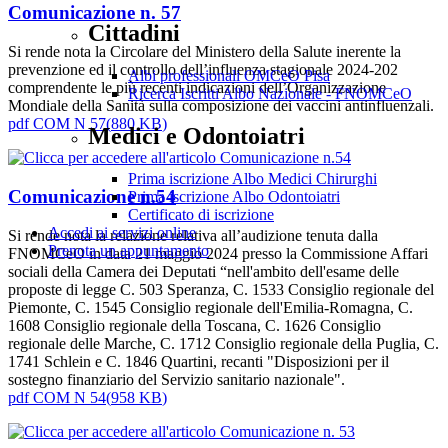
Comunicazione n. 57
Cittadini
Si rende nota la Circolare del Ministero della Salute inerente la
prevenzione ed il controllo dell’influenza stagionale 2024-202
Albi professionali OMCeO Pisa
comprendente le più recenti indicazioni dell’Organizzazione
Ricerca Iscritti Albo Nazionale - FNOMCeO
Mondiale della Sanità sulla composizione dei vaccini antinfluenzali.
pdf
COM N 57
(
880 KB
)
Medici e Odontoiatri
Prima iscrizione Albo Medici Chirurghi
Comunicazione n.54
Prima iscrizione Albo Odontoiatri
Certificato di iscrizione
Accedi ai servizi online
Si rende nota la relazione relativa all’audizione tenuta dalla
Prenota un appuntamento
FNOMCeO in data 21 maggio 2024 presso la Commissione Affari
sociali della Camera dei Deputati “nell'ambito dell'esame delle
proposte di legge C. 503 Speranza, C. 1533 Consiglio regionale del
Piemonte, C. 1545 Consiglio regionale dell'Emilia-Romagna, C.
1608 Consiglio regionale della Toscana, C. 1626 Consiglio
regionale delle Marche, C. 1712 Consiglio regionale della Puglia, C.
1741 Schlein e C. 1846 Quartini, recanti "Disposizioni per il
sostegno finanziario del Servizio sanitario nazionale".
pdf
COM N 54
(
958 KB
)