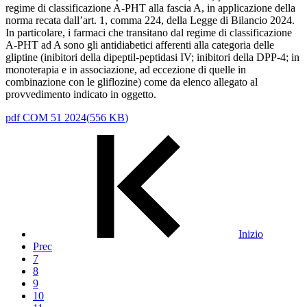
regime di classificazione A-PHT alla fascia A, in applicazione della
norma recata dall’art. 1, comma 224, della Legge di Bilancio 2024.
In particolare, i farmaci che transitano dal regime di classificazione
A-PHT ad A sono gli antidiabetici afferenti alla categoria delle
gliptine (inibitori della dipeptil-peptidasi IV; inibitori della DPP-4; in
monoterapia e in associazione, ad eccezione di quelle in
combinazione con le gliflozine) come da elenco allegato al
provvedimento indicato in oggetto.
pdf
COM 51 2024
(
556 KB
)
Inizio
Prec
7
8
9
10