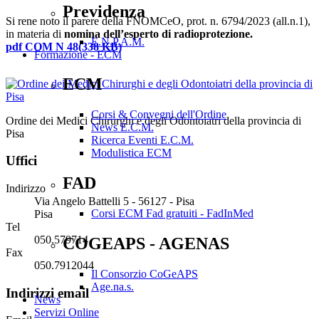
Previdenza
Si rene noto il parere della FNOMCeO, prot. n. 6794/2023 (all.n.1),
in materia di
nomina dell’esperto di radioprotezione.
E.N.P.A.M.
pdf
COM N 48
(
338 KB
)
Formazione - ECM
ECM
Corsi & Convegni dell'Ordine
Ordine dei Medici Chirurghi e degli Odontoiatri della provincia di
News E.C.M.
Pisa
Ricerca Eventi E.C.M.
Modulistica ECM
Uffici
FAD
Indirizzo
Via Angelo Battelli 5 - 56127 - Pisa
Corsi ECM Fad gratuiti - FadInMed
Pisa
Tel
050.579714
COGEAPS - AGENAS
Fax
050.7912044
Il Consorzio CoGeAPS
Age.na.s.
Indirizzi email
News
Servizi Online