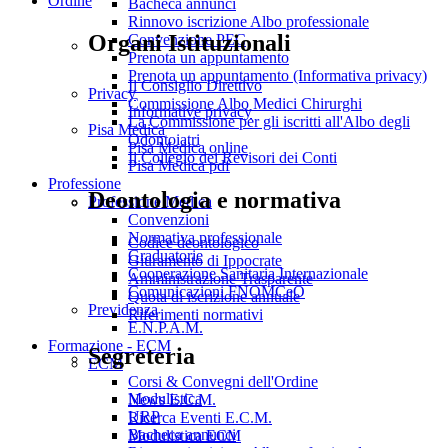
Ordine
Bacheca annunci
Rinnovo iscrizione Albo professionale
Organi Istituzionali
Convenzione PEC
Prenota un appuntamento
Prenota un appuntamento (Informativa privacy)
Il Consiglio Direttivo
Privacy
Commissione Albo Medici Chirurghi
Informative privacy
La Commissione per gli iscritti all'Albo degli
Pisa Medica
Odontoiatri
Pisa Medica online
Il Collegio dei Revisori dei Conti
Pisa Medica pdf
Professione
Deontologia e normativa
Professione Medica
Convenzioni
Normativa professionale
Codice deontologico
Graduatorie
Giuramento di Ippocrate
Cooperazione Sanitaria Internazionale
Amministrazione Trasparente
Comunicazioni FNOMCeO
Quota di iscrizione annuale
Previdenza
Riferimenti normativi
E.N.P.A.M.
Formazione - ECM
Segreteria
ECM
Corsi & Convegni dell'Ordine
Modulistica
News E.C.M.
URP
Ricerca Eventi E.C.M.
Bacheca annunci
Modulistica ECM