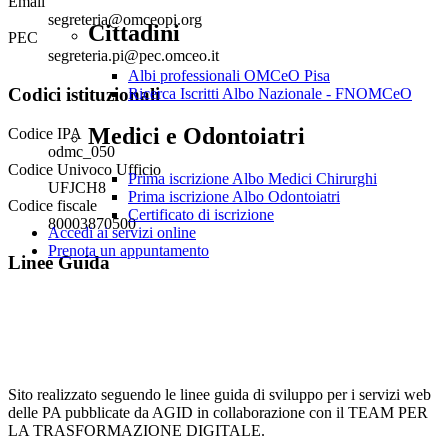
Email
segreteria@omceopi.org
Cittadini
PEC
segreteria.pi@pec.omceo.it
Albi professionali OMCeO Pisa
Codici istituzionali
Ricerca Iscritti Albo Nazionale - FNOMCeO
Medici e Odontoiatri
Codice IPA
odmc_050
Codice Univoco Ufficio
Prima iscrizione Albo Medici Chirurghi
UFJCH8
Prima iscrizione Albo Odontoiatri
Codice fiscale
Certificato di iscrizione
80003870500
Accedi ai servizi online
Prenota un appuntamento
Linee Guida
Sito realizzato seguendo le linee guida di sviluppo per i servizi web
delle PA pubblicate da AGID in collaborazione con il TEAM PER
LA TRASFORMAZIONE DIGITALE.