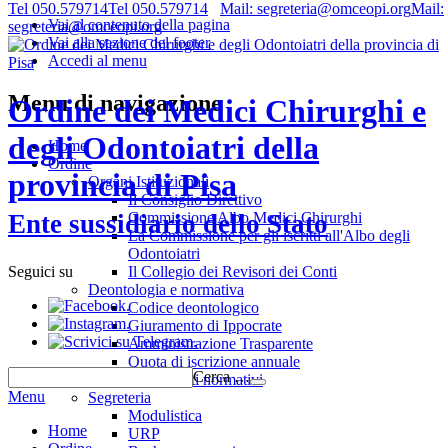
Tel 050.579714
Tel 050.579714
Mail: segreteria@omceopi.org
Mail:
Vai al contenuto della pagina
segreteria@omceopi.org
Vai alla sezione del footer
Accedi al menu
Menu di navigazione
Ordine dei Medici Chirurghi e
degli Odontoiatri della
Home
Ordine
provincia di Pisa
Organi Istituzionali
Il Consiglio Direttivo
Commissione Albo Medici Chirurghi
Ente sussidiario dello Stato
La Commissione per gli iscritti all'Albo degli
Odontoiatri
Il Collegio dei Revisori dei Conti
Seguici su
Deontologia e normativa
.
Codice deontologico
.
Giuramento di Ippocrate
.
Amministrazione Trasparente
Quota di iscrizione annuale
Cerca …
Riferimenti normativi
Menu
Segreteria
Modulistica
Home
URP