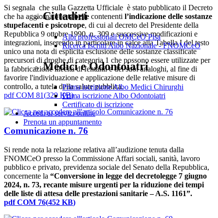
Si segnala che sulla Gazzetta Ufficiale è stato pubblicato il Decreto
Cittadini
che ha aggiornato le
tabelle
contenenti
l’indicazione delle sostanze
stupefacenti e psicotrope
, di cui al decreto del Presidente della
Repubblica 9 ottobre 1990, n. 309 e successive modificazioni e
Albi professionali OMCeO Pisa
integrazioni, inserendo in particolare in calce alla Tabella I del testo
Ricerca Iscritti Albo Nazionale - FNOMCeO
unico una nota di esplicita esclusione delle sostanze classificate
precursori di droghe di categoria 1 che possono essere utilizzate per
Medici e Odontoiatri
la fabbricazione illecita di fentanil e dei suoi analoghi, al fine di
favorire l'individuazione e applicazione delle relative misure di
controllo, a tutela della salute pubblica.
Prima iscrizione Albo Medici Chirurghi
pdf
COM 81
(
329 KB
)
Prima iscrizione Albo Odontoiatri
Certificato di iscrizione
Accedi ai servizi online
Prenota un appuntamento
Comunicazione n. 76
Si rende nota la relazione relativa all’audizione tenuta dalla
FNOMCeO presso la Commissione Affari sociali, sanità, lavoro
pubblico e privato, previdenza sociale del Senato della Repubblica,
concernente la
“Conversione in legge del decretolegge 7 giugno
2024, n. 73, recante misure urgenti per la riduzione dei tempi
delle liste di attesa delle prestazioni sanitarie – A.S. 1161”.
pdf
COM 76
(
452 KB
)