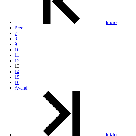
Inizio
Prec
7
8
9
10
11
12
13
14
15
16
Avanti
Inizio