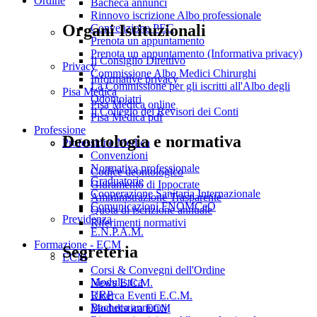
Ordine
Bacheca annunci
Rinnovo iscrizione Albo professionale
Organi Istituzionali
Convenzione PEC
Prenota un appuntamento
Prenota un appuntamento (Informativa privacy)
Il Consiglio Direttivo
Privacy
Commissione Albo Medici Chirurghi
Informative privacy
La Commissione per gli iscritti all'Albo degli
Pisa Medica
Odontoiatri
Pisa Medica online
Il Collegio dei Revisori dei Conti
Pisa Medica pdf
Professione
Deontologia e normativa
Professione Medica
Convenzioni
Normativa professionale
Codice deontologico
Graduatorie
Giuramento di Ippocrate
Cooperazione Sanitaria Internazionale
Amministrazione Trasparente
Comunicazioni FNOMCeO
Quota di iscrizione annuale
Previdenza
Riferimenti normativi
E.N.P.A.M.
Formazione - ECM
Segreteria
ECM
Corsi & Convegni dell'Ordine
Modulistica
News E.C.M.
URP
Ricerca Eventi E.C.M.
Bacheca annunci
Modulistica ECM