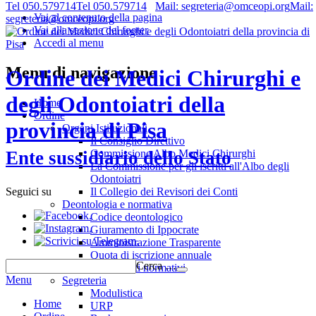
Tel 050.579714
Tel 050.579714
Mail: segreteria@omceopi.org
Mail:
Vai al contenuto della pagina
segreteria@omceopi.org
Vai alla sezione del footer
Accedi al menu
Menu di navigazione
Ordine dei Medici Chirurghi e
degli Odontoiatri della
Home
Ordine
provincia di Pisa
Organi Istituzionali
Il Consiglio Direttivo
Commissione Albo Medici Chirurghi
Ente sussidiario dello Stato
La Commissione per gli iscritti all'Albo degli
Odontoiatri
Il Collegio dei Revisori dei Conti
Seguici su
Deontologia e normativa
.
Codice deontologico
.
Giuramento di Ippocrate
.
Amministrazione Trasparente
Quota di iscrizione annuale
Cerca …
Riferimenti normativi
Menu
Segreteria
Modulistica
Home
URP