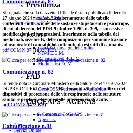
Comunicazione n. 87
Previdenza
Si segnala che sulla Gazzetta Ufficiale è stato pubblicato il decreto
E.N.P.A.M.
27 giugno 2024 inerente:
"Aggiornamento delle tabelle
Formazione - ECM
contenenti l'indicazione delle sostanze stupefacenti e psicotrope,
di cui al decreto del PDR 9 ottobre 1990, n. 309, e successive
ECM
modificazioni ed integrazioni. Inserimento nella tabella dei
medicinali, sezione B, delle composizioni per somministrazione
ad uso orale di cannabidiolo ottenuto da estratti di cannabis."
Corsi & Convegni dell'Ordine
pdf
COM N 87 (1)
(
325 KB
)
News E.C.M.
Ricerca Eventi E.C.M.
Modulistica ECM
Comunicazione n. 82
FAD
Si rende nota la Circolare Ministero della Salute 19544-01/07/2024-
DGPRE-DGPREP, recante:
“Raccomandazioni sull'utilizzo dei
Corsi ECM Fad gratuiti - FadInMed
dispositivi di protezione delle vie respiratorie nelle strutture
sanitarie per la protezione dalle infezioni virali acute.”.
COGEAPS - AGENAS
pdf
COM 82
(
473 KB
)
Il Consorzio CoGeAPS
Age.na.s.
News
Comunicazione n.81
Servizi Online