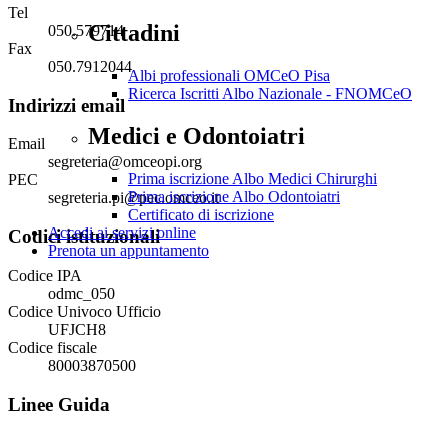
Tel
Cittadini
050.579714
Fax
050.7912044
Albi professionali OMCeO Pisa
Ricerca Iscritti Albo Nazionale - FNOMCeO
Indirizzi email
Medici e Odontoiatri
Email
segreteria@omceopi.org
Prima iscrizione Albo Medici Chirurghi
PEC
Prima iscrizione Albo Odontoiatri
segreteria.pi@pec.omceo.it
Certificato di iscrizione
Accedi ai servizi online
Codici istituzionali
Prenota un appuntamento
Codice IPA
odmc_050
Codice Univoco Ufficio
UFJCH8
Codice fiscale
80003870500
Linee Guida