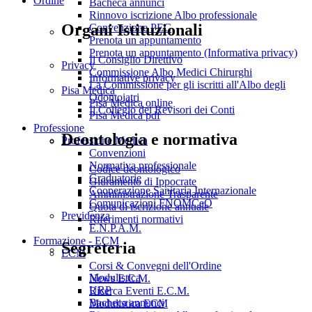
Ordine
Bacheca annunci
Rinnovo iscrizione Albo professionale
Organi Istituzionali
Convenzione PEC
Prenota un appuntamento
Prenota un appuntamento (Informativa privacy)
Il Consiglio Direttivo
Privacy
Commissione Albo Medici Chirurghi
Informative privacy
La Commissione per gli iscritti all'Albo degli
Pisa Medica
Odontoiatri
Pisa Medica online
Il Collegio dei Revisori dei Conti
Pisa Medica pdf
Professione
Deontologia e normativa
Professione Medica
Convenzioni
Normativa professionale
Codice deontologico
Graduatorie
Giuramento di Ippocrate
Cooperazione Sanitaria Internazionale
Amministrazione Trasparente
Comunicazioni FNOMCeO
Quota di iscrizione annuale
Previdenza
Riferimenti normativi
E.N.P.A.M.
Formazione - ECM
Segreteria
ECM
Corsi & Convegni dell'Ordine
Modulistica
News E.C.M.
URP
Ricerca Eventi E.C.M.
Bacheca annunci
Modulistica ECM