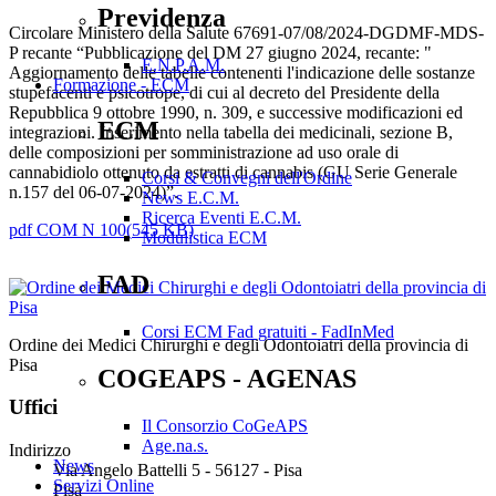
Previdenza
Circolare Ministero della Salute 67691-07/08/2024-DGDMF-MDS-
P recante “Pubblicazione del DM 27 giugno 2024, recante: "
E.N.P.A.M.
Aggiornamento delle tabelle contenenti l'indicazione delle sostanze
Formazione - ECM
stupefacenti e psicotrope, di cui al decreto del Presidente della
Repubblica 9 ottobre 1990, n. 309, e successive modificazioni ed
ECM
integrazioni. Inserimento nella tabella dei medicinali, sezione B,
delle composizioni per somministrazione ad uso orale di
cannabidiolo ottenuto da estratti di cannabis (GU Serie Generale
Corsi & Convegni dell'Ordine
n.157 del 06-07-2024)”.
News E.C.M.
Ricerca Eventi E.C.M.
pdf
COM N 100
(
545 KB
)
Modulistica ECM
FAD
Corsi ECM Fad gratuiti - FadInMed
Ordine dei Medici Chirurghi e degli Odontoiatri della provincia di
Pisa
COGEAPS - AGENAS
Uffici
Il Consorzio CoGeAPS
Age.na.s.
Indirizzo
News
Via Angelo Battelli 5 - 56127 - Pisa
Servizi Online
Pisa