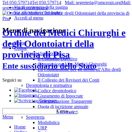
Tel 050.579714
Tel 050.579714
Mail: segreteria@omceopi.org
Mail:
Vai al contenuto della pagina
segreteria@omceopi.org
Vai alla sezione del footer
Accedi al menu
Menu di navigazione
Ordine dei Medici Chirurghi e
degli Odontoiatri della
Home
Ordine
provincia di Pisa
Organi Istituzionali
Il Consiglio Direttivo
Commissione Albo Medici Chirurghi
Ente sussidiario dello Stato
La Commissione per gli iscritti all'Albo degli
Odontoiatri
Il Collegio dei Revisori dei Conti
Seguici su
Deontologia e normativa
.
Codice deontologico
.
Giuramento di Ippocrate
.
Amministrazione Trasparente
Quota di iscrizione annuale
Cerca …
Riferimenti normativi
Menu
Segreteria
Modulistica
Home
URP