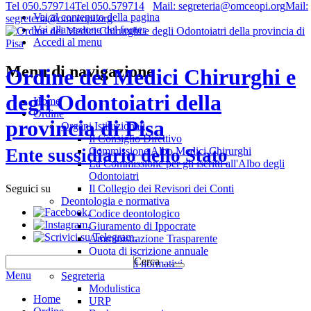
Tel 050.579714
Tel 050.579714
Mail: segreteria@omceopi.org
Mail:
Vai al contenuto della pagina
segreteria@omceopi.org
Vai alla sezione del footer
Accedi al menu
Menu di navigazione
Ordine dei Medici Chirurghi e
degli Odontoiatri della
Home
Ordine
provincia di Pisa
Organi Istituzionali
Il Consiglio Direttivo
Commissione Albo Medici Chirurghi
Ente sussidiario dello Stato
La Commissione per gli iscritti all'Albo degli
Odontoiatri
Il Collegio dei Revisori dei Conti
Seguici su
Deontologia e normativa
.
Codice deontologico
.
Giuramento di Ippocrate
.
Amministrazione Trasparente
Quota di iscrizione annuale
Cerca …
Riferimenti normativi
Menu
Segreteria
Modulistica
Home
URP