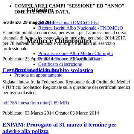
COMPILARE I CAMPI "SESSIONE" ED "ANNO"
Cittadini
OMETTENDO LA DATA.
Scadenza 29 maggio 2014
Albi professionali OMCeO Pisa
Ricerca Iscritti Albo Nazionale - FNOMCeO
E' indetto pubblico concorso, per esami, per l'ammissione al corso
triennale di formazione specifica in medicina generale 2014/2017,
Medici e Odontoiatri
per 78 laureati in medicina e chirurgia e abilitati all'esercizio
professionale.
Prima iscrizione Albo Medici Chirurghi
Prima iscrizione Albo Odontoiatri
Pubblicato: 23 Aprile 2014
Creato: 23 Aprile 2014
Certificato di iscrizione
Accedi ai servizi online
Certificati medici in ambito scolastico
Prenota un appuntamento
Siglata l'intesa fra la Federazione Regionale degli Ordini dei Medici
e l'Ufficio Scolastico Regionale sulla questione dei certificati medici
per uso scolastico.
pdf
765 intesa ftom miur
(
2.69 MB
)
Pubblicato: 03 Marzo 2014
Creato: 03 Marzo 2014
ENPAM: Prorogato al 31 marzo il termine per
aderire alla polizza