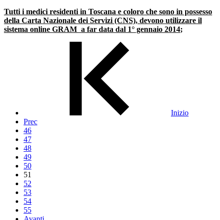
Tutti i medici residenti in Toscana e coloro che sono in possesso
della Carta Nazionale dei Servizi (CNS), devono utilizzare
il
sistema online GRAM
a far data dal 1° gennaio 2014
;
Inizio
Prec
46
47
48
49
50
51
52
53
54
55
Avanti