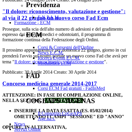
Previdenza
"Il dolore: riconoscimento, valutazione e gestione":
al via il 22 giugno un nuovo corso Fad Ecm
E.N.P.A.M.
Formazione - ECM
Prosegue, sulla scia dell'alto numero di adesioni e del gradimento
ECM
espresso dai colleghi medici e odontoiatri, il programma di
formazione continua della Federazione degli Ordini.
Corsi & Convegni dell'Ordine
Il prossimo appuntamento è per domenica 22 giugno, giorno in cui
News E.C.M.
prenderà l'avvio sul nostro portale un nuovo corso Fad che avrà per
Ricerca Eventi E.C.M.
tema "
Il dolore: riconoscimento, valutazione e gestione
".
Modulistica ECM
Pubblicato: 30 Aprile 2014
Creato: 30 Aprile 2014
FAD
Concorso medicina generale 2014-2017
Corsi ECM Fad gratuiti - FadInMed
ATTENZIONE: IN FASE DI COMPILAZIONE ONLINE,
COGEAPS - AGENAS
NELLA SEZIONE "
ABILITAZIONE
"
INSERIRE LA DATA ESATTA (ES. 05/02/2014)
Il Consorzio CoGeAPS
OMETTENDO I CAMPI "SESSIONE" ED "ANNO"
Age.na.s.
News
OPPURE, IN ALTERNATIVA,
Servizi Online