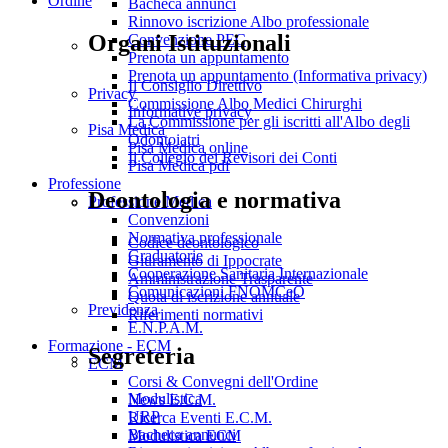
Ordine
Bacheca annunci
Rinnovo iscrizione Albo professionale
Organi Istituzionali
Convenzione PEC
Prenota un appuntamento
Prenota un appuntamento (Informativa privacy)
Il Consiglio Direttivo
Privacy
Commissione Albo Medici Chirurghi
Informative privacy
La Commissione per gli iscritti all'Albo degli
Pisa Medica
Odontoiatri
Pisa Medica online
Il Collegio dei Revisori dei Conti
Pisa Medica pdf
Professione
Deontologia e normativa
Professione Medica
Convenzioni
Normativa professionale
Codice deontologico
Graduatorie
Giuramento di Ippocrate
Cooperazione Sanitaria Internazionale
Amministrazione Trasparente
Comunicazioni FNOMCeO
Quota di iscrizione annuale
Previdenza
Riferimenti normativi
E.N.P.A.M.
Formazione - ECM
Segreteria
ECM
Corsi & Convegni dell'Ordine
Modulistica
News E.C.M.
URP
Ricerca Eventi E.C.M.
Bacheca annunci
Modulistica ECM