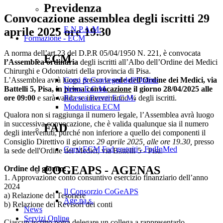
Previdenza
Convocazione assemblea degli iscritti 29
E.N.P.A.M.
aprile 2025 ore 19.30
Formazione - ECM
A norma dell’art.23 del D.P.R 05/04/1950 N. 221, è convocata
ECM
l’Assemblea ordinaria
degli iscritti all’Albo dell’Ordine dei Medici
Chirurghi e Odontoiatri della provincia di Pisa.
L’Assemblea avrà luogo presso la
sede dell'Ordine dei Medici, via
Corsi & Convegni dell'Ordine
Battelli 5, Pisa, in
prima convocazione
il giorno 28/04/2025 alle
News E.C.M.
ore 09:00
e sarà valida se interverranno ¼ degli iscritti.
Ricerca Eventi E.C.M.
Modulistica ECM
Qualora non si raggiunga il numero legale, l’Assemblea avrà luogo
in successiva convocazione, che è valida qualunque sia il numero
FAD
degli intervenuti, purché non inferiore a quello dei componenti il
Consiglio Direttivo il giorno:
29 aprile 2025, alle ore 19.30,
presso
Corsi ECM Fad gratuiti - FadInMed
la sede dell'Ordine dei Medici, via Battelli 5 - Pisa.
COGEAPS - AGENAS
Ordine del giorno:
1. Approvazione conto consuntivo esercizio finanziario dell’anno
2024
Il Consorzio CoGeAPS
a) Relazione del Tesoriere
Age.na.s.
b) Relazione dei Revisori dei conti
News
Servizi Online
Ciascun iscritto potrà delegare un collega a rappresentarlo