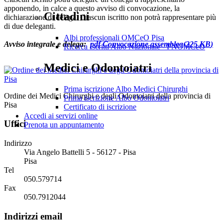
apponendo, in calce a questo avviso di convocazione, la
Cittadini
dichiarazione di delega. Ciascun iscritto non potrà rappresentare più
di due deleganti.
Albi professionali OMCeO Pisa
Avviso integrale e delega:
pdf
Convocazione assemblea
(
225 KB
)
Ricerca Iscritti Albo Nazionale - FNOMCeO
Medici e Odontoiatri
Prima iscrizione Albo Medici Chirurghi
Ordine dei Medici Chirurghi e degli Odontoiatri della provincia di
Prima iscrizione Albo Odontoiatri
Pisa
Certificato di iscrizione
Accedi ai servizi online
Uffici
Prenota un appuntamento
Indirizzo
Via Angelo Battelli 5 - 56127 - Pisa
Pisa
Tel
050.579714
Fax
050.7912044
Indirizzi email