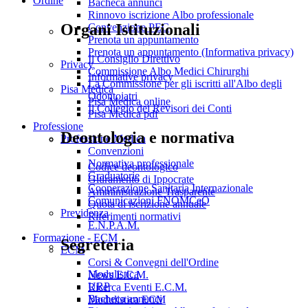
Ordine
Bacheca annunci
Rinnovo iscrizione Albo professionale
Organi Istituzionali
Convenzione PEC
Prenota un appuntamento
Prenota un appuntamento (Informativa privacy)
Il Consiglio Direttivo
Privacy
Commissione Albo Medici Chirurghi
Informative privacy
La Commissione per gli iscritti all'Albo degli
Pisa Medica
Odontoiatri
Pisa Medica online
Il Collegio dei Revisori dei Conti
Pisa Medica pdf
Professione
Deontologia e normativa
Professione Medica
Convenzioni
Normativa professionale
Codice deontologico
Graduatorie
Giuramento di Ippocrate
Cooperazione Sanitaria Internazionale
Amministrazione Trasparente
Comunicazioni FNOMCeO
Quota di iscrizione annuale
Previdenza
Riferimenti normativi
E.N.P.A.M.
Formazione - ECM
Segreteria
ECM
Corsi & Convegni dell'Ordine
Modulistica
News E.C.M.
URP
Ricerca Eventi E.C.M.
Bacheca annunci
Modulistica ECM