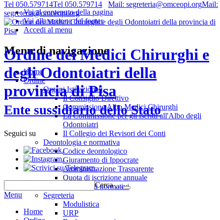
Tel 050.579714
Tel 050.579714
Mail: segreteria@omceopi.org
Mail:
Vai al contenuto della pagina
segreteria@omceopi.org
Vai alla sezione del footer
Accedi al menu
Menu di navigazione
Ordine dei Medici Chirurghi e
degli Odontoiatri della
Home
Ordine
provincia di Pisa
Organi Istituzionali
Il Consiglio Direttivo
Commissione Albo Medici Chirurghi
Ente sussidiario dello Stato
La Commissione per gli iscritti all'Albo degli
Odontoiatri
Il Collegio dei Revisori dei Conti
Seguici su
Deontologia e normativa
.
Codice deontologico
.
Giuramento di Ippocrate
.
Amministrazione Trasparente
Quota di iscrizione annuale
Cerca …
Riferimenti normativi
Menu
Segreteria
Modulistica
Home
URP