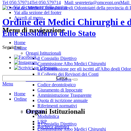
Tel 050.579714
Tel 050.579714
Mail: segreteria@omceopi.org
Mail:
Vai al contenuto della pagina
Vai alla sezione del footer
Accedi al menu
Ordine dei Medici Chirurghi e de
Menu di navigazione
Ente sussidiario dello Stato
Home
Seguici su
Ordine
Organi Istituzionali
.
Il Consiglio Direttivo
.
Commissione Albo Medici Chirurghi
.
La Commissione per gli iscritti all'Albo degli Odon
Il Collegio dei Revisori dei Conti
Cerca …
Deontologia e normativa
Menu
Codice deontologico
Giuramento di Ippocrate
Home
Amministrazione Trasparente
Ordine
Quota di iscrizione annuale
Riferimenti normativi
Organi Istituzionali
Segreteria
Modulistica
URP
Il Consiglio Direttivo
Bacheca annunci
Commissione Albo Medici Chirurghi