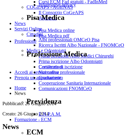
Corsi ECM Fad gratuiti - FadInMed
Informative privacy
COGEAPS - AGENAS
Il Consorzio CoGeAPS
Pisa Medica
Age.na.s.
News
Servizi Online
Pisa Medica online
Cittadini
Pisa Medica pdf
Albi professionali OMCeO Pisa
Professione
Ricerca Iscritti Albo Nazionale - FNOMCeO
Medici e Odontoiatri
Professione Medica
Prima iscrizione Albo Medici Chirurghi
Prima iscrizione Albo Odontoiatri
Convenzioni
Certificato di iscrizione
Normativa professionale
Accedi ai servizi online
Graduatorie
Prenota un appuntamento
Cooperazione Sanitaria Internazionale
Home
Comunicazioni FNOMCeO
News
Previdenza
Pubblicato: 26 Giugno 2014
Creato: 26 Giugno 2014
E.N.P.A.M.
Formazione - ECM
News
ECM