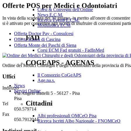
Offerte POS per Medici e Odontoiatri
Corsi & Convegni dell'Ordine
News E.C.M.
In vista della scadenza del 30 giugno, in merito all'onere di consentir
Ricerca Eventi E.C.M.
si è attivato per consentire agli iscritti di usufruire di convenzioni pa
Modulistica ECM
Offerta Doctor Pay - Consulcesi
FAD
Offerta Banca di Cascina
Offerta Monte dei Paschi di Siena
Corsi ECM Fad gratuiti - FadInMed
COGEAPS - AGENAS
Ordine dei Medici Chirurghi e degli Odontoiatri della provincia di Pis
Il Consorzio CoGeAPS
Uffici
Age.na.s.
News
Indirizzo
Servizi Online
Via Angelo Battelli 5 - 56127 - Pisa
Pisa
Cittadini
Tel
050.579714
Fax
Albi professionali OMCeO Pisa
050.7912044
Ricerca Iscritti Albo Nazionale - FNOMCeO
Indirizzi email