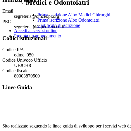
Medici e Odontoiatri
Email
Prima iscrizione Albo Medici Chirurghi
segreteria@omceopi.org
Prima iscrizione Albo Odontoiatri
PEC
Certificato di iscrizione
segreteria.pi@pec.omceo.it
Accedi ai servizi online
Prenota un appuntamento
Codici istituzionali
Codice IPA
odmc_050
Codice Univoco Ufficio
UFJCH8
Codice fiscale
80003870500
Linee Guida
Sito realizzato seguendo le linee guida di sviluppo per i servi