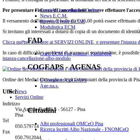
Per presentare l'istanza di cancellazione occorre effettaure l'acce
Corsi & Convegni dell'Ordine
News E.C.M.
Il versamento dell'imposta di bollo da € 16,00 potrà essere effettuato d
Ricerca Eventi E.C.M.
Modulistica ECM
Si invitano gli interessati a dotarsi di copia di un documento di identità
FAD
Clicca qui per accedere ai SERVIZI ONLINE e presentare l'istanza de
In caso di difficoltà o problemi di accesso ai servizi online, è possibi
Corsi ECM Fad gratuiti - FadInMed
istanza-cancellazione-albo-modulo
COGEAPS - AGENAS
Ordine dei Medici Chirurghi e degli Odontoiatri della provincia di Pis
Il Consorzio CoGeAPS
Age.na.s.
Uffici
News
Servizi Online
Indirizzo
Cittadini
Via Angelo Battelli 5 - 56127 - Pisa
Pisa
Tel
Albi professionali OMCeO Pisa
050.579714
Ricerca Iscritti Albo Nazionale - FNOMCeO
Fax
050.7912044