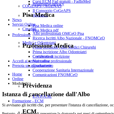
Corsi ECM Fad gratuiti - FadInMed
Informative privacy
COGEAPS - AGENAS
Il Consorzio CoGeAPS
Pisa Medica
Age.na.s.
News
Servizi Online
Pisa Medica online
Cittadini
Pisa Medica pdf
Albi professionali OMCeO Pisa
Professione
Ricerca Iscritti Albo Nazionale - FNOMCeO
Medici e Odontoiatri
Professione Medica
Prima iscrizione Albo Medici Chirurghi
Prima iscrizione Albo Odontoiatri
Convenzioni
Certificato di iscrizione
Normativa professionale
Accedi ai servizi online
Graduatorie
Prenota un appuntamento
Cooperazione Sanitaria Internazionale
Home
Comunicazioni FNOMCeO
Ordine
Modulistica
Previdenza
Istanza di cancellazione dall'Albo
E.N.P.A.M.
Formazione - ECM
Si avvisano gli iscritti che, per presentare l'istanza di cancellazione, 
ECM
Pertanto, si consiglia di presentare la domanda nei mesi di settembre/n