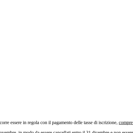
occorre essere in regola con il pagamento delle tasse di iscrizione,
compreso
ovembre, in modo da essere cancellati entro il 31 dicembre e non essere 