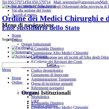
Tel 050.579714
Tel 050.579714
Mail: segreteria@omceopi.org
Mail:
Vai al contenuto della pagina
Vai alla sezione del footer
Accedi al menu
Ordine dei Medici Chirurghi e de
Menu di navigazione
Ente sussidiario dello Stato
Home
Seguici su
Ordine
Organi Istituzionali
.
Il Consiglio Direttivo
.
Commissione Albo Medici Chirurghi
.
La Commissione per gli iscritti all'Albo degli Odon
Il Collegio dei Revisori dei Conti
Cerca …
Deontologia e normativa
Menu
Codice deontologico
Giuramento di Ippocrate
Home
Amministrazione Trasparente
Ordine
Quota di iscrizione annuale
Riferimenti normativi
Organi Istituzionali
Segreteria
Modulistica
URP
Il Consiglio Direttivo
Bacheca annunci
Commissione Albo Medici Chirurghi