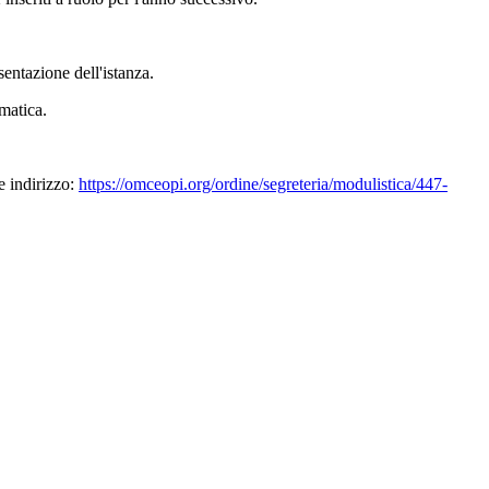
sentazione dell'istanza.
ematica.
e indirizzo:
https://omceopi.org/ordine/segreteria/modulistica/447-