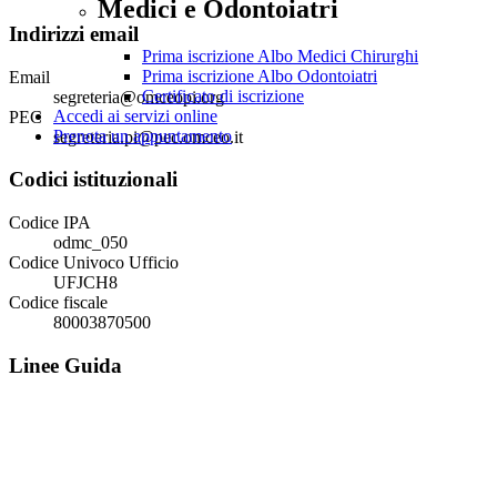
Medici e Odontoiatri
Indirizzi email
Prima iscrizione Albo Medici Chirurghi
Prima iscrizione Albo Odontoiatri
Email
Certificato di iscrizione
segreteria@omceopi.org
Accedi ai servizi online
PEC
Prenota un appuntamento
segreteria.pi@pec.omceo.it
Codici istituzionali
Codice IPA
odmc_050
Codice Univoco Ufficio
UFJCH8
Codice fiscale
80003870500
Linee Guida