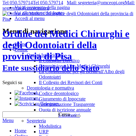
Tel 050.579714
Tel 050.579714
Mail: segreteria@omceopi.org
Mail:
Vai al contenuto della pagina
segreteria@omceopi.org
Vai alla sezione del footer
Accedi al menu
Menu di navigazione
Ordine dei Medici Chirurghi e
degli Odontoiatri della
Home
Ordine
provincia di Pisa
Organi Istituzionali
Il Consiglio Direttivo
Commissione Albo Medici Chirurghi
Ente sussidiario dello Stato
La Commissione per gli iscritti all'Albo degli
Odontoiatri
Il Collegio dei Revisori dei Conti
Seguici su
Deontologia e normativa
.
Codice deontologico
.
Giuramento di Ippocrate
.
Amministrazione Trasparente
Quota di iscrizione annuale
Cerca …
Riferimenti normativi
Menu
Segreteria
Modulistica
Home
URP