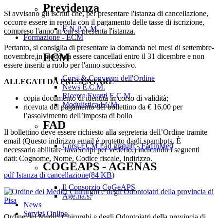
Previdenza
Si avvisano gli iscritti che, per presentare l'istanza di cancellazione,
occorre essere in regola con il pagamento delle tasse di iscrizione,
E.N.P.A.M.
compreso l'anno in cui si presenta l'istanza.
Formazione - ECM
Pertanto, si consiglia di presentare la domanda nei mesi di settembre-
ECM
novembre in modo da essere cancellati entro il 31 dicembre e non
essere inseriti a ruolo per l'anno successivo.
Corsi & Convegni dell'Ordine
ALLEGATI DA PRESENTARE
News E.C.M.
Ricerca Eventi E.C.M.
copia documento di identità in corso di validità;
Modulistica ECM
ricevuta del pagamento del bollettino da € 16,00 per
l’assolvimento dell’imposta di bollo
FAD
Il bollettino deve essere richiesto alla segreteria dell’Ordine tramite
email (
Questo indirizzo email è protetto dagli spambots. È
Corsi ECM Fad gratuiti - FadInMed
necessario abilitare JavaScript per vederlo.
) indicando i seguenti
dati: Cognome, Nome, Codice fiscale, Indirizzo.
COGEAPS - AGENAS
pdf
Istanza di cancellazione
(
84 KB
)
Il Consorzio CoGeAPS
Age.na.s.
News
Servizi Online
Ordine dei Medici Chirurghi e degli Odontoiatri della provincia di