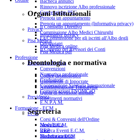
Ordine
Bacheca annunci
Rinnovo iscrizione Albo professionale
Organi Istituzionali
Convenzione PEC
Prenota un appuntamento
Prenota un appuntamento (Informativa privacy)
Il Consiglio Direttivo
Privacy
Commissione Albo Medici Chirurghi
Informative privacy
La Commissione per gli iscritti all'Albo degli
Pisa Medica
Odontoiatri
Pisa Medica online
Il Collegio dei Revisori dei Conti
Pisa Medica pdf
Professione
Deontologia e normativa
Professione Medica
Convenzioni
Normativa professionale
Codice deontologico
Graduatorie
Giuramento di Ippocrate
Cooperazione Sanitaria Internazionale
Amministrazione Trasparente
Comunicazioni FNOMCeO
Quota di iscrizione annuale
Previdenza
Riferimenti normativi
E.N.P.A.M.
Formazione - ECM
Segreteria
ECM
Corsi & Convegni dell'Ordine
Modulistica
News E.C.M.
URP
Ricerca Eventi E.C.M.
Bacheca annunci
Modulistica ECM