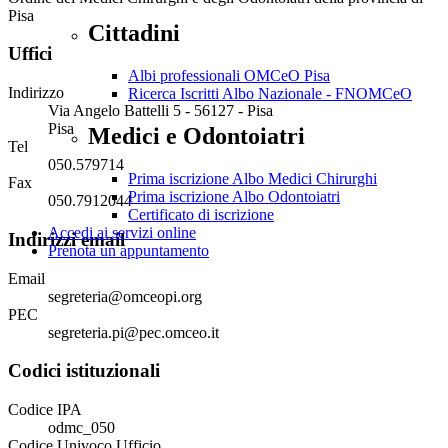
Pisa
Cittadini
Uffici
Albi professionali OMCeO Pisa
Indirizzo
Ricerca Iscritti Albo Nazionale - FNOMCeO
Via Angelo Battelli 5 - 56127 - Pisa
Pisa
Medici e Odontoiatri
Tel
050.579714
Prima iscrizione Albo Medici Chirurghi
Fax
Prima iscrizione Albo Odontoiatri
050.7912044
Certificato di iscrizione
Accedi ai servizi online
Indirizzi email
Prenota un appuntamento
Email
segreteria@omceopi.org
PEC
segreteria.pi@pec.omceo.it
Codici istituzionali
Codice IPA
odmc_050
Codice Univoco Ufficio