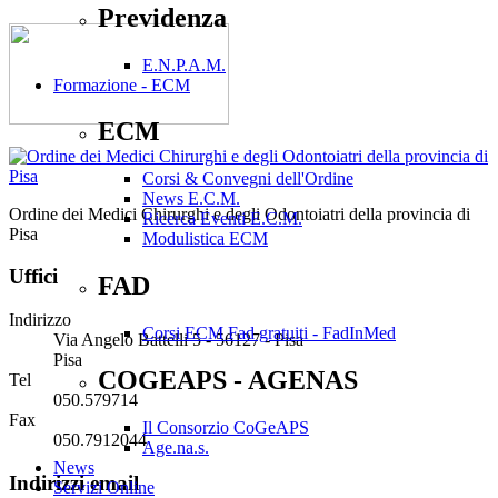
Previdenza
E.N.P.A.M.
Formazione - ECM
ECM
Corsi & Convegni dell'Ordine
News E.C.M.
Ordine dei Medici Chirurghi e degli Odontoiatri della provincia di
Ricerca Eventi E.C.M.
Pisa
Modulistica ECM
Uffici
FAD
Indirizzo
Corsi ECM Fad gratuiti - FadInMed
Via Angelo Battelli 5 - 56127 - Pisa
Pisa
COGEAPS - AGENAS
Tel
050.579714
Fax
Il Consorzio CoGeAPS
050.7912044
Age.na.s.
News
Indirizzi email
Servizi Online