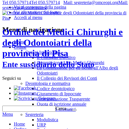
Tel 050.579714
Tel 050.579714
Mail: segreteria@omceopi.org
Mail:
Vai al contenuto della pagina
segreteria@omceopi.org
Vai alla sezione del footer
Accedi al menu
Menu di navigazione
Ordine dei Medici Chirurghi e
degli Odontoiatri della
Home
Ordine
provincia di Pisa
Organi Istituzionali
Il Consiglio Direttivo
Commissione Albo Medici Chirurghi
Ente sussidiario dello Stato
La Commissione per gli iscritti all'Albo degli
Odontoiatri
Il Collegio dei Revisori dei Conti
Seguici su
Deontologia e normativa
.
Codice deontologico
.
Giuramento di Ippocrate
.
Amministrazione Trasparente
Quota di iscrizione annuale
Cerca …
Riferimenti normativi
Menu
Segreteria
Modulistica
Home
URP