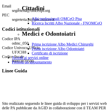
Email
Cittadini
segreteria@omceopi.org
PEC
Albi professionali OMCeO Pisa
segreteria.pi@pec.omceo.it
Ricerca Iscritti Albo Nazionale - FNOMCeO
Codici istituzionali
Medici e Odontoiatri
Codice IPA
odmc_050
Prima iscrizione Albo Medici Chirurghi
Codice Univoco Ufficio
Prima iscrizione Albo Odontoiatri
UFJCH8
Certificato di iscrizione
Codice fiscale
Accedi ai servizi online
80003870500
Prenota un appuntamento
Linee Guida
Sito realizzato seguendo le linee guida di sviluppo per i servizi web
delle PA pubblicate da AGID in collaborazione con il TEAM PER