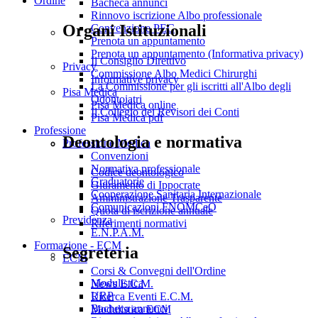
Ordine
Bacheca annunci
Rinnovo iscrizione Albo professionale
Organi Istituzionali
Convenzione PEC
Prenota un appuntamento
Prenota un appuntamento (Informativa privacy)
Il Consiglio Direttivo
Privacy
Commissione Albo Medici Chirurghi
Informative privacy
La Commissione per gli iscritti all'Albo degli
Pisa Medica
Odontoiatri
Pisa Medica online
Il Collegio dei Revisori dei Conti
Pisa Medica pdf
Professione
Deontologia e normativa
Professione Medica
Convenzioni
Normativa professionale
Codice deontologico
Graduatorie
Giuramento di Ippocrate
Cooperazione Sanitaria Internazionale
Amministrazione Trasparente
Comunicazioni FNOMCeO
Quota di iscrizione annuale
Previdenza
Riferimenti normativi
E.N.P.A.M.
Formazione - ECM
Segreteria
ECM
Corsi & Convegni dell'Ordine
Modulistica
News E.C.M.
URP
Ricerca Eventi E.C.M.
Bacheca annunci
Modulistica ECM