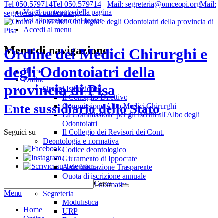
Tel 050.579714
Tel 050.579714
Mail: segreteria@omceopi.org
Mail:
Vai al contenuto della pagina
segreteria@omceopi.org
Vai alla sezione del footer
Accedi al menu
Menu di navigazione
Ordine dei Medici Chirurghi e
degli Odontoiatri della
Home
Ordine
provincia di Pisa
Organi Istituzionali
Il Consiglio Direttivo
Commissione Albo Medici Chirurghi
Ente sussidiario dello Stato
La Commissione per gli iscritti all'Albo degli
Odontoiatri
Il Collegio dei Revisori dei Conti
Seguici su
Deontologia e normativa
.
Codice deontologico
.
Giuramento di Ippocrate
.
Amministrazione Trasparente
Quota di iscrizione annuale
Cerca …
Riferimenti normativi
Menu
Segreteria
Modulistica
Home
URP