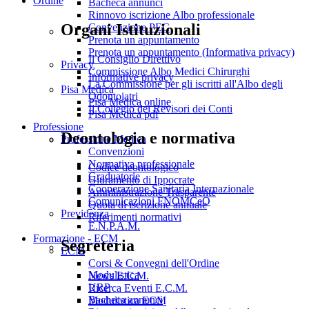
Ordine
Bacheca annunci
Rinnovo iscrizione Albo professionale
Organi Istituzionali
Convenzione PEC
Prenota un appuntamento
Prenota un appuntamento (Informativa privacy)
Il Consiglio Direttivo
Privacy
Commissione Albo Medici Chirurghi
Informative privacy
La Commissione per gli iscritti all'Albo degli
Pisa Medica
Odontoiatri
Pisa Medica online
Il Collegio dei Revisori dei Conti
Pisa Medica pdf
Professione
Deontologia e normativa
Professione Medica
Convenzioni
Normativa professionale
Codice deontologico
Graduatorie
Giuramento di Ippocrate
Cooperazione Sanitaria Internazionale
Amministrazione Trasparente
Comunicazioni FNOMCeO
Quota di iscrizione annuale
Previdenza
Riferimenti normativi
E.N.P.A.M.
Formazione - ECM
Segreteria
ECM
Corsi & Convegni dell'Ordine
Modulistica
News E.C.M.
URP
Ricerca Eventi E.C.M.
Bacheca annunci
Modulistica ECM