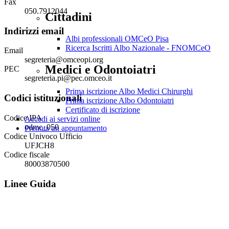
Fax
050.7912044
Cittadini
Indirizzi email
Albi professionali OMCeO Pisa
Ricerca Iscritti Albo Nazionale - FNOMCeO
Email
segreteria@omceopi.org
Medici e Odontoiatri
PEC
segreteria.pi@pec.omceo.it
Prima iscrizione Albo Medici Chirurghi
Codici istituzionali
Prima iscrizione Albo Odontoiatri
Certificato di iscrizione
Codice IPA
Accedi ai servizi online
odmc_050
Prenota un appuntamento
Codice Univoco Ufficio
UFJCH8
Codice fiscale
80003870500
Linee Guida