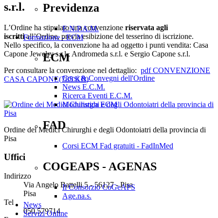
s.r.l.
Previdenza
L’Ordine ha stipulato una convenzione
riservata agli
E.N.P.A.M.
iscritti
all’Ordine, previa esibizione del tesserino di iscrizione.
Formazione - ECM
Nello specifico, la convenzione ha ad oggetto i punti vendita: Casa
Capone Jewelry s.r.l., Andromeda s.r.l. e Sergio Capone s.r.l.
ECM
Per consultare la convenzione nel dettaglio:
pdf
CONVENZIONE
Corsi & Convegni dell'Ordine
CASA CAPONE
(
785 KB
)
News E.C.M.
Ricerca Eventi E.C.M.
Modulistica ECM
FAD
Ordine dei Medici Chirurghi e degli Odontoiatri della provincia di
Pisa
Corsi ECM Fad gratuiti - FadInMed
Uffici
COGEAPS - AGENAS
Indirizzo
Via Angelo Battelli 5 - 56127 - Pisa
Il Consorzio CoGeAPS
Pisa
Age.na.s.
Tel
News
050.579714
Servizi Online