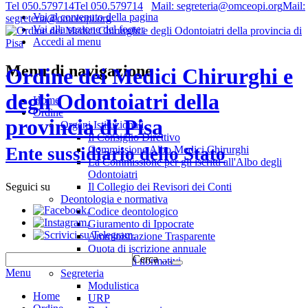
Tel 050.579714
Tel 050.579714
Mail: segreteria@omceopi.org
Mail:
Vai al contenuto della pagina
segreteria@omceopi.org
Vai alla sezione del footer
Accedi al menu
Menu di navigazione
Ordine dei Medici Chirurghi e
degli Odontoiatri della
Home
Ordine
provincia di Pisa
Organi Istituzionali
Il Consiglio Direttivo
Commissione Albo Medici Chirurghi
Ente sussidiario dello Stato
La Commissione per gli iscritti all'Albo degli
Odontoiatri
Il Collegio dei Revisori dei Conti
Seguici su
Deontologia e normativa
.
Codice deontologico
.
Giuramento di Ippocrate
.
Amministrazione Trasparente
Quota di iscrizione annuale
Cerca …
Riferimenti normativi
Menu
Segreteria
Modulistica
Home
URP