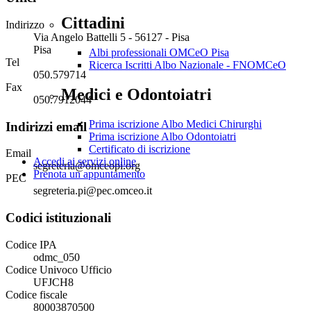
Cittadini
Indirizzo
Via Angelo Battelli 5 - 56127 - Pisa
Pisa
Albi professionali OMCeO Pisa
Tel
Ricerca Iscritti Albo Nazionale - FNOMCeO
050.579714
Fax
Medici e Odontoiatri
050.7912044
Prima iscrizione Albo Medici Chirurghi
Indirizzi email
Prima iscrizione Albo Odontoiatri
Certificato di iscrizione
Email
Accedi ai servizi online
segreteria@omceopi.org
Prenota un appuntamento
PEC
segreteria.pi@pec.omceo.it
Codici istituzionali
Codice IPA
odmc_050
Codice Univoco Ufficio
UFJCH8
Codice fiscale
80003870500