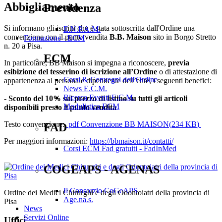
Abbigliamento
Previdenza
Si informano gli iscritti che è stata sottoscritta dall'Ordine una
E.N.P.A.M.
convenzione con il punto vendita
B.B. Maison
sito in Borgo Stretto
Formazione - ECM
n. 20 a Pisa.
ECM
In particolare, BB Maison si impegna a riconoscere,
previa
esibizione del tesserino di iscrizione all’Ordine
o di attestazione di
Corsi & Convegni dell'Ordine
appartenenza al personale dipendente dell’ente, i seguenti benefici:
News E.C.M.
Ricerca Eventi E.C.M.
- Sconto del 10% sul prezzo di listino su tutti gli articoli
Modulistica ECM
disponibili presso il punto vendita
Testo convenzione:
pdf
Convenzione BB MAISON
(
234 KB
)
FAD
Per maggiori informazioni:
https://bbmaison.it/contatti/
Corsi ECM Fad gratuiti - FadInMed
COGEAPS - AGENAS
Il Consorzio CoGeAPS
Ordine dei Medici Chirurghi e degli Odontoiatri della provincia di
Age.na.s.
Pisa
News
Servizi Online
Uffici