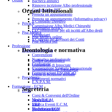
Ordine
Bacheca annunci
Rinnovo iscrizione Albo professionale
Organi Istituzionali
Convenzione PEC
Prenota un appuntamento
Prenota un appuntamento (Informativa privacy)
Il Consiglio Direttivo
Privacy
Commissione Albo Medici Chirurghi
Informative privacy
La Commissione per gli iscritti all'Albo degli
Pisa Medica
Odontoiatri
Pisa Medica online
Il Collegio dei Revisori dei Conti
Pisa Medica pdf
Professione
Deontologia e normativa
Professione Medica
Convenzioni
Normativa professionale
Codice deontologico
Graduatorie
Giuramento di Ippocrate
Cooperazione Sanitaria Internazionale
Amministrazione Trasparente
Comunicazioni FNOMCeO
Quota di iscrizione annuale
Previdenza
Riferimenti normativi
E.N.P.A.M.
Formazione - ECM
Segreteria
ECM
Corsi & Convegni dell'Ordine
Modulistica
News E.C.M.
URP
Ricerca Eventi E.C.M.
Bacheca annunci
Modulistica ECM