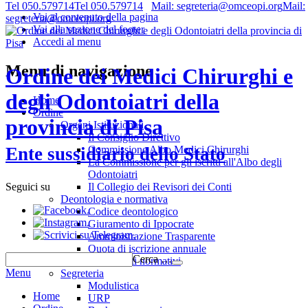
Tel 050.579714
Tel 050.579714
Mail: segreteria@omceopi.org
Mail:
Vai al contenuto della pagina
segreteria@omceopi.org
Vai alla sezione del footer
Accedi al menu
Menu di navigazione
Ordine dei Medici Chirurghi e
degli Odontoiatri della
Home
Ordine
provincia di Pisa
Organi Istituzionali
Il Consiglio Direttivo
Commissione Albo Medici Chirurghi
Ente sussidiario dello Stato
La Commissione per gli iscritti all'Albo degli
Odontoiatri
Il Collegio dei Revisori dei Conti
Seguici su
Deontologia e normativa
.
Codice deontologico
.
Giuramento di Ippocrate
.
Amministrazione Trasparente
Quota di iscrizione annuale
Cerca …
Riferimenti normativi
Menu
Segreteria
Modulistica
Home
URP