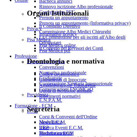
Ordine
Bacheca annunci
Rinnovo iscrizione Albo professionale
Organi Istituzionali
Convenzione PEC
Prenota un appuntamento
Prenota un appuntamento (Informativa privacy)
Il Consiglio Direttivo
Privacy
Commissione Albo Medici Chirurghi
Informative privacy
La Commissione per gli iscritti all'Albo degli
Pisa Medica
Odontoiatri
Pisa Medica online
Il Collegio dei Revisori dei Conti
Pisa Medica pdf
Professione
Deontologia e normativa
Professione Medica
Convenzioni
Normativa professionale
Codice deontologico
Graduatorie
Giuramento di Ippocrate
Cooperazione Sanitaria Internazionale
Amministrazione Trasparente
Comunicazioni FNOMCeO
Quota di iscrizione annuale
Previdenza
Riferimenti normativi
E.N.P.A.M.
Formazione - ECM
Segreteria
ECM
Corsi & Convegni dell'Ordine
Modulistica
News E.C.M.
URP
Ricerca Eventi E.C.M.
Bacheca annunci
Modulistica ECM