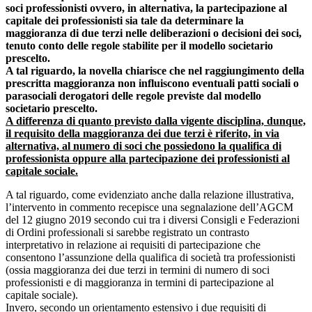
soci professionisti ovvero, in alternativa, la partecipazione al
capitale dei professionisti sia tale da determinare la
maggioranza di due terzi nelle deliberazioni o decisioni dei soci,
tenuto conto delle regole stabilite per il modello societario
prescelto.
A tal riguardo, la novella chiarisce che nel raggiungimento della
prescritta maggioranza non influiscono eventuali patti sociali o
parasociali derogatori delle regole previste dal modello
societario prescelto.
A differenza di quanto previsto dalla vigente disciplina, dunque,
il requisito della maggioranza dei due terzi è riferito, in via
alternativa, al numero di soci che possiedono la qualifica di
professionista oppure alla partecipazione dei professionisti al
capitale sociale.
A tal riguardo, come evidenziato anche dalla relazione illustrativa,
l’intervento in commento recepisce una segnalazione dell’AGCM
del 12 giugno 2019 secondo cui tra i diversi Consigli e Federazioni
di Ordini professionali si sarebbe registrato un contrasto
interpretativo in relazione ai requisiti di partecipazione che
consentono l’assunzione della qualifica di società tra professionisti
(ossia maggioranza dei due terzi in termini di numero di soci
professionisti e di maggioranza in termini di partecipazione al
capitale sociale).
Invero, secondo un orientamento estensivo i due requisiti di