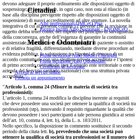
devono adeguare il proprio ordinamento alle disposizioni oggetto di
Cittadini
sospensione; la sospensione, in ogni caso, non osta al rilascio (in
base alla disciplina previgente rispetto alle disposizioni oggetto di
sospensione) di nuovi accreditamenti ad altre strutture. La novella
Albi professionali OMCeO Pisa
integrativa di cui al presente comma 12 prevede che la revisione in
Ricerca Iscritti Albo Nazionale - FNOMCeO
oggetto debba tener conto, nel rispetto del principio di salvaguardia
della concorrenza, anche dell’esigenza di garantire la continuità
Medici e Odontoiatri
assistenziale, in relazione a ciascuna tipologia di paziente o assistito
e di relativa fragilità, differenziando, mediante diverse procedure ad
evidenza pubblica, la valutazione tra l’ipotesi di rinnovo di un
Prima iscrizione Albo Medici Chirurghi
accordo contrattuale con una struttura privata accreditata e l’ipotesi
Prima iscrizione Albo Odontoiatri
di primo accordo contrattuale (per il singolo ente territoriale o ente o
Certificato di iscrizione
azienda del Servizio sanitario nazionale) con una struttura privata
Accedi ai servizi online
accreditata."
Prenota un appuntamento
"
Articolo 1, comma 24 (Misure in materia di società tra
professionisti):
L’articolo 1, comma 24 modifica la disciplina inerente ai requisiti
che deve possedere una società per ottenere la qualifica di società tra
professionisti (stp), innovando il requisito riguardante la qualità che
devono possedere i soci partecipanti a tale persona giuridica ai sensi
dell’art. 10, comma 4, lett. b), della L. n. 183/2011.
Nello specifico, la disposizione in commento sostituisce il secondo
periodo della citata lett.
b), prevedendo che una società può
ottenere la qualifica di società tra professionisti se il numero dei