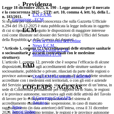
Previdenza
Legge 18 dicembre 2025, n. 190 - Legge annuale per il mercato
e la concorrenza 2025 –
STP
: art. 10, comma 4, lett. b), della L.
E.N.P.A.M.
n. 183/2011.
Formazione - ECM
Si segnala per opportuna conoscenza che sulla Gazzetta Ufficiale
n.294 del 19-12-2025 è stata pubblicata la legge indicata in oggetto
ECM
di cui si riportano di seguito le disposizioni di maggiore interesse
così come illustrate nel dossier dei Servizi e degli Uffici del Senato
della Repubblica e della Camera dei deputati.
Corsi & Convegni dell'Ordine
News E.C.M.
"Articolo 1, comma 12 (Accreditamenti delle strutture sanitarie
Ricerca Eventi E.C.M.
o sociosanitarie e accordi contrattuali con le medesime
Modulistica ECM
strutture):
L’articolo 1, comma 12, prevede che è sospesa l’efficacia di alcune
FAD
disposizioni, relative agli accreditamenti delle strutture sanitarie o
sociosanitarie, pubbliche o private, rilasciati da parte delle regioni o
province autonome, e agli accordi contrattuali delle suddette strutture
Corsi ECM Fad gratuiti - FadInMed
accreditate con i medesimi enti territoriali, o con gli enti e aziende
del Servizio sanitario nazionale, sino alla conclusione di un’intesa, in
COGEAPS - AGENAS
sede di Conferenza permanente per i rapporti tra lo Stato, le regioni
e le province autonome, successiva agli esiti delle attività del Tavolo
Il Consorzio CoGeAPS
di lavoro per lo sviluppo e l’applicazione del sistema di
Age.na.s.
accreditamento nazionale; tale sospensione, in caso di mancato
News
raggiungimento (in data anteriore) dell’intesa, cessa il 31 dicembre
Servizi Online
2026; entro il medesimo termine, le regioni e le province autonome