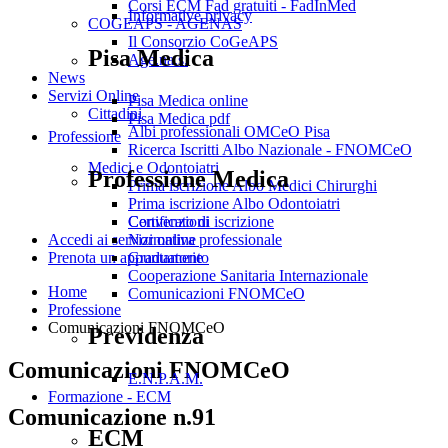
Corsi ECM Fad gratuiti - FadInMed
Informative privacy
COGEAPS - AGENAS
Il Consorzio CoGeAPS
Pisa Medica
Age.na.s.
News
Servizi Online
Pisa Medica online
Cittadini
Pisa Medica pdf
Albi professionali OMCeO Pisa
Professione
Ricerca Iscritti Albo Nazionale - FNOMCeO
Medici e Odontoiatri
Professione Medica
Prima iscrizione Albo Medici Chirurghi
Prima iscrizione Albo Odontoiatri
Convenzioni
Certificato di iscrizione
Normativa professionale
Accedi ai servizi online
Graduatorie
Prenota un appuntamento
Cooperazione Sanitaria Internazionale
Home
Comunicazioni FNOMCeO
Professione
Comunicazioni FNOMCeO
Previdenza
Comunicazioni FNOMCeO
E.N.P.A.M.
Formazione - ECM
Comunicazione n.91
ECM