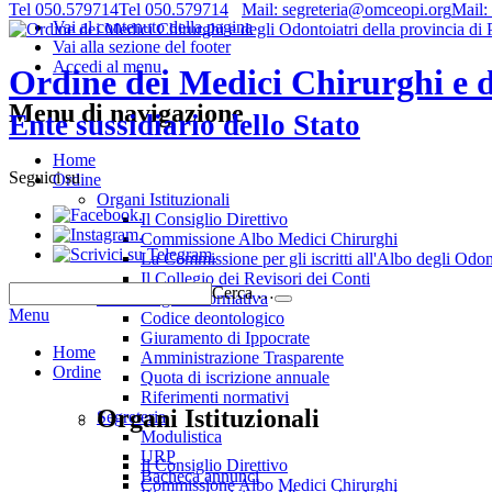
Tel 050.579714
Tel 050.579714
Mail: segreteria@omceopi.org
Mail:
Vai al contenuto della pagina
Vai alla sezione del footer
Accedi al menu
Ordine dei Medici Chirurghi e de
Menu di navigazione
Ente sussidiario dello Stato
Home
Seguici su
Ordine
Organi Istituzionali
.
Il Consiglio Direttivo
.
Commissione Albo Medici Chirurghi
.
La Commissione per gli iscritti all'Albo degli Odon
Il Collegio dei Revisori dei Conti
Cerca …
Deontologia e normativa
Menu
Codice deontologico
Giuramento di Ippocrate
Home
Amministrazione Trasparente
Ordine
Quota di iscrizione annuale
Riferimenti normativi
Organi Istituzionali
Segreteria
Modulistica
URP
Il Consiglio Direttivo
Bacheca annunci
Commissione Albo Medici Chirurghi