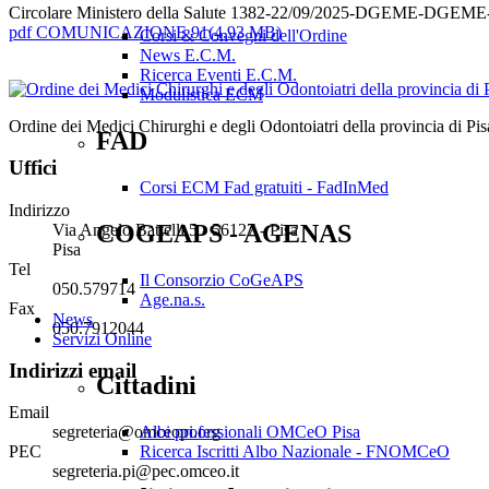
Circolare Ministero della Salute 1382-22/09/2025-DGEME-DGEME-P r
pdf
COMUNICAZIONE 91
(
4.93 MB
)
Corsi & Convegni dell'Ordine
News E.C.M.
Ricerca Eventi E.C.M.
Modulistica ECM
Ordine dei Medici Chirurghi e degli Odontoiatri della provincia di Pis
FAD
Uffici
Corsi ECM Fad gratuiti - FadInMed
Indirizzo
COGEAPS - AGENAS
Via Angelo Battelli 5 - 56127 - Pisa
Pisa
Tel
Il Consorzio CoGeAPS
050.579714
Age.na.s.
Fax
News
050.7912044
Servizi Online
Indirizzi email
Cittadini
Email
Albi professionali OMCeO Pisa
segreteria@omceopi.org
Ricerca Iscritti Albo Nazionale - FNOMCeO
PEC
segreteria.pi@pec.omceo.it