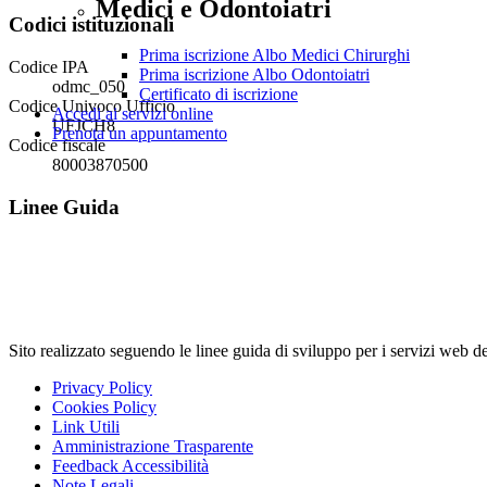
Medici e Odontoiatri
Codici istituzionali
Prima iscrizione Albo Medici Chirurghi
Codice IPA
Prima iscrizione Albo Odontoiatri
odmc_050
Certificato di iscrizione
Codice Univoco Ufficio
Accedi ai servizi online
UFJCH8
Prenota un appuntamento
Codice fiscale
80003870500
Linee Guida
Sito realizzato seguendo le linee guida di sviluppo per i servi
Privacy Policy
Cookies Policy
Link Utili
Amministrazione Trasparente
Feedback Accessibilità
Note Legali