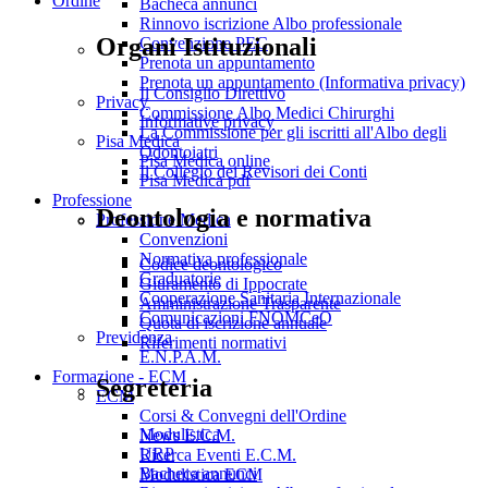
Ordine
Bacheca annunci
Rinnovo iscrizione Albo professionale
Organi Istituzionali
Convenzione PEC
Prenota un appuntamento
Prenota un appuntamento (Informativa privacy)
Il Consiglio Direttivo
Privacy
Commissione Albo Medici Chirurghi
Informative privacy
La Commissione per gli iscritti all'Albo degli
Pisa Medica
Odontoiatri
Pisa Medica online
Il Collegio dei Revisori dei Conti
Pisa Medica pdf
Professione
Deontologia e normativa
Professione Medica
Convenzioni
Normativa professionale
Codice deontologico
Graduatorie
Giuramento di Ippocrate
Cooperazione Sanitaria Internazionale
Amministrazione Trasparente
Comunicazioni FNOMCeO
Quota di iscrizione annuale
Previdenza
Riferimenti normativi
E.N.P.A.M.
Formazione - ECM
Segreteria
ECM
Corsi & Convegni dell'Ordine
Modulistica
News E.C.M.
URP
Ricerca Eventi E.C.M.
Bacheca annunci
Modulistica ECM