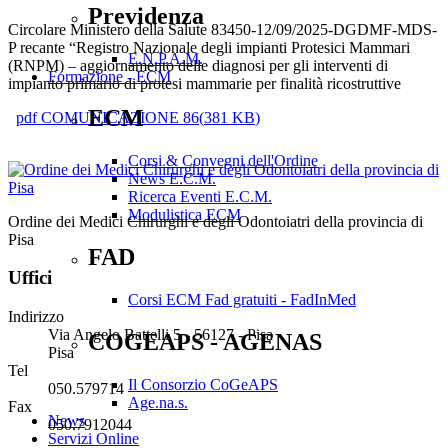
Previdenza
Circolare Ministero della Salute 83450-12/09/2025-DGDMF-MDS-
P recante “Registro Nazionale degli impianti Protesici Mammari
E.N.P.A.M.
(RNPM) – aggiornamento delle diagnosi per gli interventi di
Formazione - ECM
impianto primario di protesi mammarie per finalità ricostruttive
ECM
pdf
COMUNICAZIONE 86
(
381 KB
)
Corsi & Convegni dell'Ordine
News E.C.M.
Ricerca Eventi E.C.M.
Modulistica ECM
Ordine dei Medici Chirurghi e degli Odontoiatri della provincia di
Pisa
FAD
Uffici
Corsi ECM Fad gratuiti - FadInMed
Indirizzo
Via Angelo Battelli 5 - 56127 - Pisa
COGEAPS - AGENAS
Pisa
Tel
Il Consorzio CoGeAPS
050.579714
Age.na.s.
Fax
News
050.7912044
Servizi Online