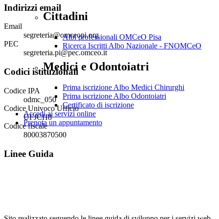
Indirizzi email
Cittadini
Email
segreteria@omceopi.org
Albi professionali OMCeO Pisa
PEC
Ricerca Iscritti Albo Nazionale - FNOMCeO
segreteria.pi@pec.omceo.it
Medici e Odontoiatri
Codici istituzionali
Prima iscrizione Albo Medici Chirurghi
Codice IPA
Prima iscrizione Albo Odontoiatri
odmc_050
Certificato di iscrizione
Codice Univoco Ufficio
Accedi ai servizi online
UFJCH8
Prenota un appuntamento
Codice fiscale
80003870500
Linee Guida
Sito realizzato seguendo le linee guida di sviluppo per i servizi web