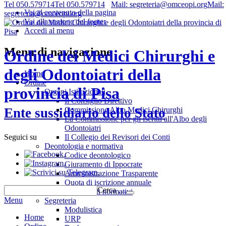
Tel 050.579714
Tel 050.579714
Mail: segreteria@omceopi.org
Mail:
Vai al contenuto della pagina
segreteria@omceopi.org
Vai alla sezione del footer
Accedi al menu
Menu di navigazione
Ordine dei Medici Chirurghi e
degli Odontoiatri della
Home
Ordine
provincia di Pisa
Organi Istituzionali
Il Consiglio Direttivo
Commissione Albo Medici Chirurghi
Ente sussidiario dello Stato
La Commissione per gli iscritti all'Albo degli
Odontoiatri
Il Collegio dei Revisori dei Conti
Seguici su
Deontologia e normativa
.
Codice deontologico
.
Giuramento di Ippocrate
.
Amministrazione Trasparente
Quota di iscrizione annuale
Cerca …
Riferimenti normativi
Menu
Segreteria
Modulistica
Home
URP