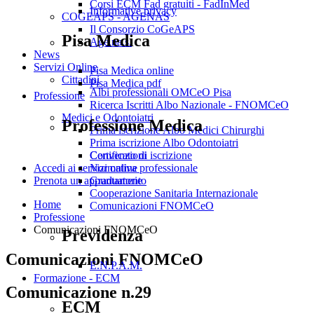
Corsi ECM Fad gratuiti - FadInMed
Informative privacy
COGEAPS - AGENAS
Il Consorzio CoGeAPS
Pisa Medica
Age.na.s.
News
Servizi Online
Pisa Medica online
Cittadini
Pisa Medica pdf
Albi professionali OMCeO Pisa
Professione
Ricerca Iscritti Albo Nazionale - FNOMCeO
Medici e Odontoiatri
Professione Medica
Prima iscrizione Albo Medici Chirurghi
Prima iscrizione Albo Odontoiatri
Convenzioni
Certificato di iscrizione
Normativa professionale
Accedi ai servizi online
Graduatorie
Prenota un appuntamento
Cooperazione Sanitaria Internazionale
Home
Comunicazioni FNOMCeO
Professione
Comunicazioni FNOMCeO
Previdenza
Comunicazioni FNOMCeO
E.N.P.A.M.
Formazione - ECM
Comunicazione n.29
ECM