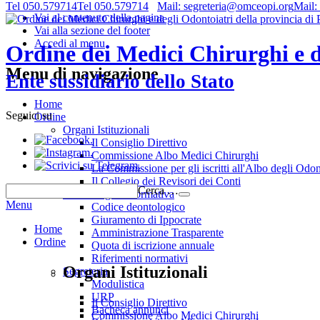
Tel 050.579714
Tel 050.579714
Mail: segreteria@omceopi.org
Mail:
Vai al contenuto della pagina
Vai alla sezione del footer
Accedi al menu
Ordine dei Medici Chirurghi e de
Menu di navigazione
Ente sussidiario dello Stato
Home
Seguici su
Ordine
Organi Istituzionali
.
Il Consiglio Direttivo
.
Commissione Albo Medici Chirurghi
.
La Commissione per gli iscritti all'Albo degli Odon
Il Collegio dei Revisori dei Conti
Cerca …
Deontologia e normativa
Menu
Codice deontologico
Giuramento di Ippocrate
Home
Amministrazione Trasparente
Ordine
Quota di iscrizione annuale
Riferimenti normativi
Organi Istituzionali
Segreteria
Modulistica
URP
Il Consiglio Direttivo
Bacheca annunci
Commissione Albo Medici Chirurghi