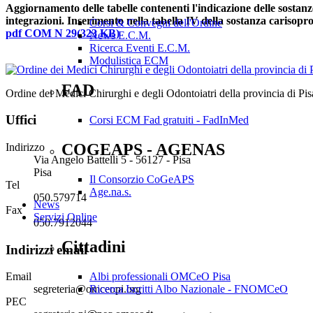
Aggiornamento delle tabelle contenenti l'indicazione delle sostanze
integrazioni. Inserimento nella tabella IV della sostanza carisopro
Corsi & Convegni dell'Ordine
pdf
COM N 29
(
323 KB
)
News E.C.M.
Ricerca Eventi E.C.M.
Modulistica ECM
FAD
Ordine dei Medici Chirurghi e degli Odontoiatri della provincia di Pis
Uffici
Corsi ECM Fad gratuiti - FadInMed
COGEAPS - AGENAS
Indirizzo
Via Angelo Battelli 5 - 56127 - Pisa
Pisa
Il Consorzio CoGeAPS
Tel
Age.na.s.
050.579714
News
Fax
Servizi Online
050.7912044
Cittadini
Indirizzi email
Albi professionali OMCeO Pisa
Email
Ricerca Iscritti Albo Nazionale - FNOMCeO
segreteria@omceopi.org
PEC