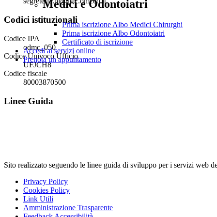
segreteria.pi@pec.omceo.it
Medici e Odontoiatri
Codici istituzionali
Prima iscrizione Albo Medici Chirurghi
Prima iscrizione Albo Odontoiatri
Codice IPA
Certificato di iscrizione
odmc_050
Accedi ai servizi online
Codice Univoco Ufficio
Prenota un appuntamento
UFJCH8
Codice fiscale
80003870500
Linee Guida
Sito realizzato seguendo le linee guida di sviluppo per i servi
Privacy Policy
Cookies Policy
Link Utili
Amministrazione Trasparente
Feedback Accessibilità