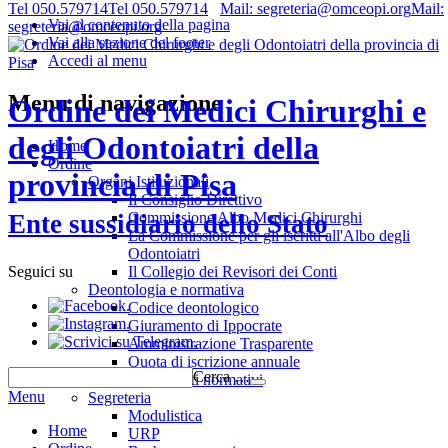
Tel 050.579714
Tel 050.579714
Mail: segreteria@omceopi.org
Mail:
Vai al contenuto della pagina
segreteria@omceopi.org
Vai alla sezione del footer
Accedi al menu
Menu di navigazione
Ordine dei Medici Chirurghi e
degli Odontoiatri della
Home
Ordine
provincia di Pisa
Organi Istituzionali
Il Consiglio Direttivo
Commissione Albo Medici Chirurghi
Ente sussidiario dello Stato
La Commissione per gli iscritti all'Albo degli
Odontoiatri
Il Collegio dei Revisori dei Conti
Seguici su
Deontologia e normativa
.
Codice deontologico
.
Giuramento di Ippocrate
.
Amministrazione Trasparente
Quota di iscrizione annuale
Cerca …
Riferimenti normativi
Menu
Segreteria
Modulistica
Home
URP