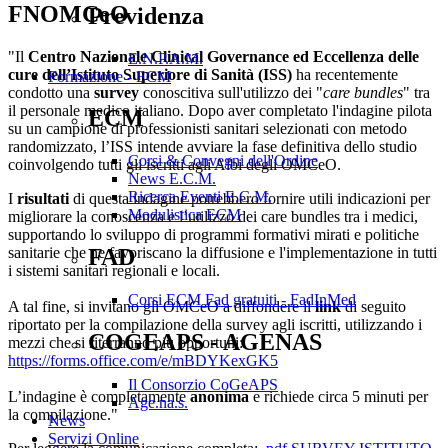
FNOMCeO
Previdenza
"Il
Centro Nazionale Clinical Governance ed Eccellenza delle
E.N.P.A.M.
cure dell’Istituto Superiore di Sanità (ISS)
ha recentemente
Formazione - ECM
condotto una
survey
conoscitiva sull'utilizzo dei "
care bundles
" tra
il personale medico italiano. Dopo aver completato l'indagine pilota
ECM
su un campione di professionisti sanitari selezionati con metodo
randomizzato, l’ISS intende avviare la fase definitiva dello studio
Corsi & Convegni dell'Ordine
coinvolgendo tutti gli iscritti agli Albi degli OMCeO.
News E.C.M.
Ricerca Eventi E.C.M.
I
risultati
di questa indagine potrebbero fornire utili indicazioni per
Modulistica ECM
migliorare la conoscenza e l’utilizzo dei care bundles tra i medici,
supportando lo sviluppo di programmi formativi mirati e politiche
sanitarie che ne favoriscano la diffusione e l'implementazione in tutti
FAD
i sistemi sanitari regionali e locali.
Corsi ECM Fad gratuiti - FadInMed
A tal fine, si invitano gli OMCeO a diffondere il
link
di seguito
riportato per la compilazione della survey agli iscritti, utilizzando i
COGEAPS - AGENAS
mezzi che si riterranno più opportuni:
https://forms.office.com/e/mBDYKexGK5
Il Consorzio CoGeAPS
L’indagine è completamente
anonima
e richiede circa 5 minuti per
Age.na.s.
la compilazione."
News
Servizi Online