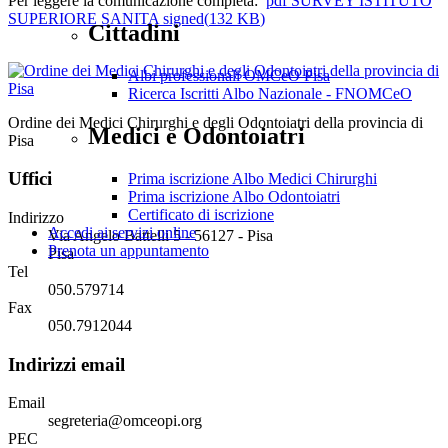
Per leggere la comunicazione completa:
pdf
SURVEY ISTITUTO
SUPERIORE SANITA signed
(
132 KB
)
Cittadini
Albi professionali OMCeO Pisa
Ricerca Iscritti Albo Nazionale - FNOMCeO
Ordine dei Medici Chirurghi e degli Odontoiatri della provincia di
Medici e Odontoiatri
Pisa
Uffici
Prima iscrizione Albo Medici Chirurghi
Prima iscrizione Albo Odontoiatri
Certificato di iscrizione
Indirizzo
Accedi ai servizi online
Via Angelo Battelli 5 - 56127 - Pisa
Prenota un appuntamento
Pisa
Tel
050.579714
Fax
050.7912044
Indirizzi email
Email
segreteria@omceopi.org
PEC