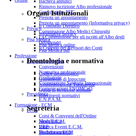
Ordine
Bacheca annunci
Rinnovo iscrizione Albo professionale
Organi Istituzionali
Convenzione PEC
Prenota un appuntamento
Prenota un appuntamento (Informativa privacy)
Il Consiglio Direttivo
Privacy
Commissione Albo Medici Chirurghi
Informative privacy
La Commissione per gli iscritti all'Albo degli
Pisa Medica
Odontoiatri
Pisa Medica online
Il Collegio dei Revisori dei Conti
Pisa Medica pdf
Professione
Deontologia e normativa
Professione Medica
Convenzioni
Normativa professionale
Codice deontologico
Graduatorie
Giuramento di Ippocrate
Cooperazione Sanitaria Internazionale
Amministrazione Trasparente
Comunicazioni FNOMCeO
Quota di iscrizione annuale
Previdenza
Riferimenti normativi
E.N.P.A.M.
Formazione - ECM
Segreteria
ECM
Corsi & Convegni dell'Ordine
Modulistica
News E.C.M.
URP
Ricerca Eventi E.C.M.
Bacheca annunci
Modulistica ECM