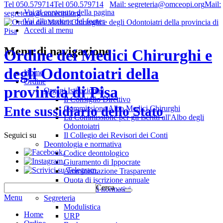
Tel 050.579714
Tel 050.579714
Mail: segreteria@omceopi.org
Mail:
Vai al contenuto della pagina
segreteria@omceopi.org
Vai alla sezione del footer
Accedi al menu
Menu di navigazione
Ordine dei Medici Chirurghi e
degli Odontoiatri della
Home
Ordine
provincia di Pisa
Organi Istituzionali
Il Consiglio Direttivo
Commissione Albo Medici Chirurghi
Ente sussidiario dello Stato
La Commissione per gli iscritti all'Albo degli
Odontoiatri
Il Collegio dei Revisori dei Conti
Seguici su
Deontologia e normativa
.
Codice deontologico
.
Giuramento di Ippocrate
.
Amministrazione Trasparente
Quota di iscrizione annuale
Cerca …
Riferimenti normativi
Menu
Segreteria
Modulistica
Home
URP