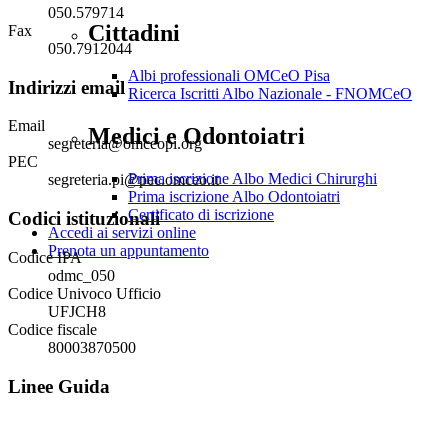
050.579714
Cittadini
Fax
050.7912044
Albi professionali OMCeO Pisa
Indirizzi email
Ricerca Iscritti Albo Nazionale - FNOMCeO
Email
Medici e Odontoiatri
segreteria@omceopi.org
PEC
Prima iscrizione Albo Medici Chirurghi
segreteria.pi@pec.omceo.it
Prima iscrizione Albo Odontoiatri
Certificato di iscrizione
Codici istituzionali
Accedi ai servizi online
Prenota un appuntamento
Codice IPA
odmc_050
Codice Univoco Ufficio
UFJCH8
Codice fiscale
80003870500
Linee Guida