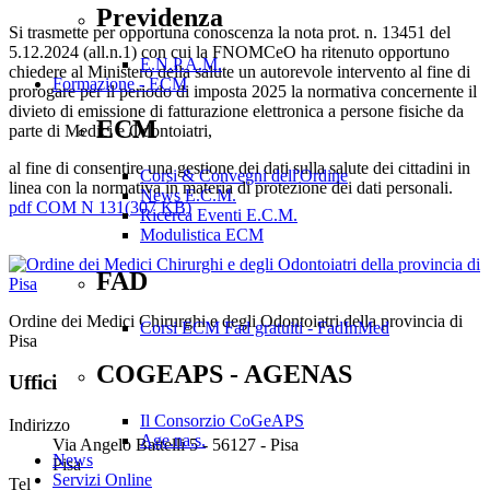
Previdenza
Si trasmette per opportuna conoscenza la nota prot. n. 13451 del
5.12.2024 (all.n.1) con cui la FNOMCeO ha ritenuto opportuno
E.N.P.A.M.
chiedere al Ministero della salute un autorevole intervento al fine di
Formazione - ECM
prorogare per il periodo di imposta 2025 la normativa concernente il
divieto di emissione di fatturazione elettronica a persone fisiche da
ECM
parte di Medici e Odontoiatri,
al fine di consentire una gestione dei dati sulla salute dei cittadini in
Corsi & Convegni dell'Ordine
linea con la normativa in materia di protezione dei dati personali.
News E.C.M.
pdf
COM N 131
(
307 KB
)
Ricerca Eventi E.C.M.
Modulistica ECM
FAD
Ordine dei Medici Chirurghi e degli Odontoiatri della provincia di
Corsi ECM Fad gratuiti - FadInMed
Pisa
COGEAPS - AGENAS
Uffici
Il Consorzio CoGeAPS
Indirizzo
Age.na.s.
Via Angelo Battelli 5 - 56127 - Pisa
News
Pisa
Servizi Online
Tel