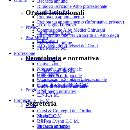
Ordine
Bacheca annunci
Rinnovo iscrizione Albo professionale
Organi Istituzionali
Convenzione PEC
Prenota un appuntamento
Prenota un appuntamento (Informativa privacy)
Il Consiglio Direttivo
Privacy
Commissione Albo Medici Chirurghi
Informative privacy
La Commissione per gli iscritti all'Albo degli
Pisa Medica
Odontoiatri
Pisa Medica online
Il Collegio dei Revisori dei Conti
Pisa Medica pdf
Professione
Deontologia e normativa
Professione Medica
Convenzioni
Normativa professionale
Codice deontologico
Graduatorie
Giuramento di Ippocrate
Cooperazione Sanitaria Internazionale
Amministrazione Trasparente
Comunicazioni FNOMCeO
Quota di iscrizione annuale
Previdenza
Riferimenti normativi
E.N.P.A.M.
Formazione - ECM
Segreteria
ECM
Corsi & Convegni dell'Ordine
Modulistica
News E.C.M.
URP
Ricerca Eventi E.C.M.
Bacheca annunci
Modulistica ECM