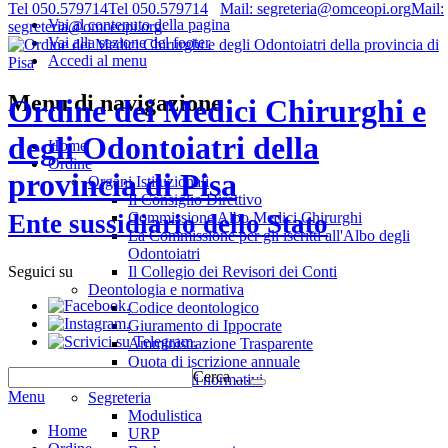
Tel 050.579714
Tel 050.579714
Mail: segreteria@omceopi.org
Mail:
Vai al contenuto della pagina
segreteria@omceopi.org
Vai alla sezione del footer
Accedi al menu
Menu di navigazione
Ordine dei Medici Chirurghi e
degli Odontoiatri della
Home
Ordine
provincia di Pisa
Organi Istituzionali
Il Consiglio Direttivo
Commissione Albo Medici Chirurghi
Ente sussidiario dello Stato
La Commissione per gli iscritti all'Albo degli
Odontoiatri
Il Collegio dei Revisori dei Conti
Seguici su
Deontologia e normativa
.
Codice deontologico
.
Giuramento di Ippocrate
.
Amministrazione Trasparente
Quota di iscrizione annuale
Cerca …
Riferimenti normativi
Menu
Segreteria
Modulistica
Home
URP