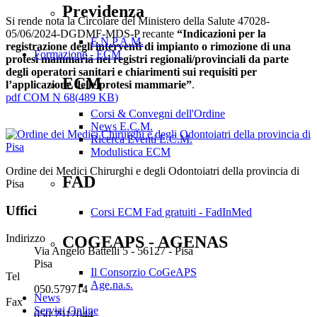
Previdenza
Si rende nota la Circolare del Ministero della Salute 47028-
05/06/2024-DGDMF-MDS-P recante
“Indicazioni per la
E.N.P.A.M.
registrazione degli interventi di impianto o rimozione di una
Formazione - ECM
protesi mammaria nei registri regionali/provinciali da parte
degli operatori sanitari e chiarimenti sui requisiti per
ECM
l’applicazione delle protesi mammarie”
.
pdf
COM N 68
(
489 KB
)
Corsi & Convegni dell'Ordine
News E.C.M.
Ricerca Eventi E.C.M.
Modulistica ECM
Ordine dei Medici Chirurghi e degli Odontoiatri della provincia di
FAD
Pisa
Uffici
Corsi ECM Fad gratuiti - FadInMed
Indirizzo
COGEAPS - AGENAS
Via Angelo Battelli 5 - 56127 - Pisa
Pisa
Il Consorzio CoGeAPS
Tel
Age.na.s.
050.579714
News
Fax
Servizi Online
050.7912044