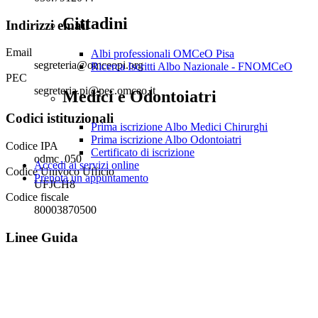
Cittadini
Indirizzi email
Email
Albi professionali OMCeO Pisa
segreteria@omceopi.org
Ricerca Iscritti Albo Nazionale - FNOMCeO
PEC
segreteria.pi@pec.omceo.it
Medici e Odontoiatri
Codici istituzionali
Prima iscrizione Albo Medici Chirurghi
Prima iscrizione Albo Odontoiatri
Codice IPA
Certificato di iscrizione
odmc_050
Accedi ai servizi online
Codice Univoco Ufficio
Prenota un appuntamento
UFJCH8
Codice fiscale
80003870500
Linee Guida