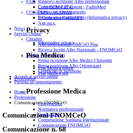
Rinnovo iscrizione Albo professionale
FAD
Convenzione PEC
Corsi ECM Fad gratuiti - FadInMed
Prenota un appuntamento
COGEAPS - AGENAS
Prenota un appuntamento (Informativa privacy)
Il Consorzio CoGeAPS
Age.na.s.
News
Privacy
Servizi Online
Cittadini
Informative privacy
Albi professionali OMCeO Pisa
Ricerca Iscritti Albo Nazionale - FNOMCeO
Pisa Medica
Medici e Odontoiatri
Prima iscrizione Albo Medici Chirurghi
Prima iscrizione Albo Odontoiatri
Pisa Medica online
Certificato di iscrizione
Pisa Medica pdf
Accedi ai servizi online
Professione
Prenota un appuntamento
Professione Medica
Home
Professione
Comunicazioni FNOMCeO
Convenzioni
Normativa professionale
Comunicazioni FNOMCeO
Graduatorie
Cooperazione Sanitaria Internazionale
Comunicazioni FNOMCeO
Comunicazione n. 68