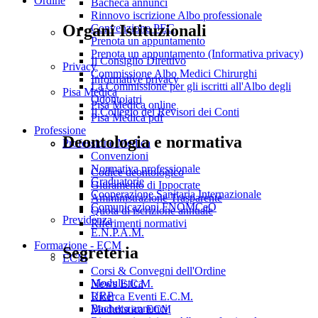
Ordine
Bacheca annunci
Rinnovo iscrizione Albo professionale
Organi Istituzionali
Convenzione PEC
Prenota un appuntamento
Prenota un appuntamento (Informativa privacy)
Il Consiglio Direttivo
Privacy
Commissione Albo Medici Chirurghi
Informative privacy
La Commissione per gli iscritti all'Albo degli
Pisa Medica
Odontoiatri
Pisa Medica online
Il Collegio dei Revisori dei Conti
Pisa Medica pdf
Professione
Deontologia e normativa
Professione Medica
Convenzioni
Normativa professionale
Codice deontologico
Graduatorie
Giuramento di Ippocrate
Cooperazione Sanitaria Internazionale
Amministrazione Trasparente
Comunicazioni FNOMCeO
Quota di iscrizione annuale
Previdenza
Riferimenti normativi
E.N.P.A.M.
Formazione - ECM
Segreteria
ECM
Corsi & Convegni dell'Ordine
Modulistica
News E.C.M.
URP
Ricerca Eventi E.C.M.
Bacheca annunci
Modulistica ECM