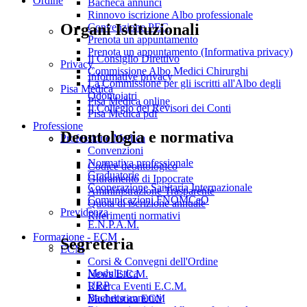
Ordine
Bacheca annunci
Rinnovo iscrizione Albo professionale
Organi Istituzionali
Convenzione PEC
Prenota un appuntamento
Prenota un appuntamento (Informativa privacy)
Il Consiglio Direttivo
Privacy
Commissione Albo Medici Chirurghi
Informative privacy
La Commissione per gli iscritti all'Albo degli
Pisa Medica
Odontoiatri
Pisa Medica online
Il Collegio dei Revisori dei Conti
Pisa Medica pdf
Professione
Deontologia e normativa
Professione Medica
Convenzioni
Normativa professionale
Codice deontologico
Graduatorie
Giuramento di Ippocrate
Cooperazione Sanitaria Internazionale
Amministrazione Trasparente
Comunicazioni FNOMCeO
Quota di iscrizione annuale
Previdenza
Riferimenti normativi
E.N.P.A.M.
Formazione - ECM
Segreteria
ECM
Corsi & Convegni dell'Ordine
Modulistica
News E.C.M.
URP
Ricerca Eventi E.C.M.
Bacheca annunci
Modulistica ECM