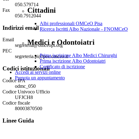
050.579714
Cittadini
Fax
050.7912044
Albi professionali OMCeO Pisa
Indirizzi email
Ricerca Iscritti Albo Nazionale - FNOMCeO
Email
Medici e Odontoiatri
segreteria@omceopi.org
PEC
Prima iscrizione Albo Medici Chirurghi
segreteria.pi@pec.omceo.it
Prima iscrizione Albo Odontoiatri
Certificato di iscrizione
Codici istituzionali
Accedi ai servizi online
Prenota un appuntamento
Codice IPA
odmc_050
Codice Univoco Ufficio
UFJCH8
Codice fiscale
80003870500
Linee Guida