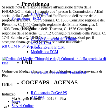
Previdenza
Si rende nota la relazione relativa all’audizione tenuta dalla
FNOMCeO in data 21 maggio 2024 presso la Commissione Affari
E.N.P.A.M.
sociali della Camera dei Deputati “nell'ambito dell'esame delle
Formazione - ECM
proposte di legge C. 503 Speranza, C. 1533 Consiglio regionale del
Piemonte, C. 1545 Consiglio regionale dell'Emilia-Romagna, C.
ECM
1608 Consiglio regionale della Toscana, C. 1626 Consiglio
regionale delle Marche, C. 1712 Consiglio regionale della Puglia, C.
1741 Schlein e C. 1846 Quartini, recanti "Disposizioni per il
Corsi & Convegni dell'Ordine
sostegno finanziario del Servizio sanitario nazionale".
News E.C.M.
pdf
COM N 54
(
958 KB
)
Ricerca Eventi E.C.M.
Modulistica ECM
FAD
Ordine dei Medici Chirurghi e degli Odontoiatri della provincia di
Corsi ECM Fad gratuiti - FadInMed
Pisa
COGEAPS - AGENAS
Uffici
Il Consorzio CoGeAPS
Indirizzo
Age.na.s.
Via Angelo Battelli 5 - 56127 - Pisa
News
Pisa
Servizi Online
Tel