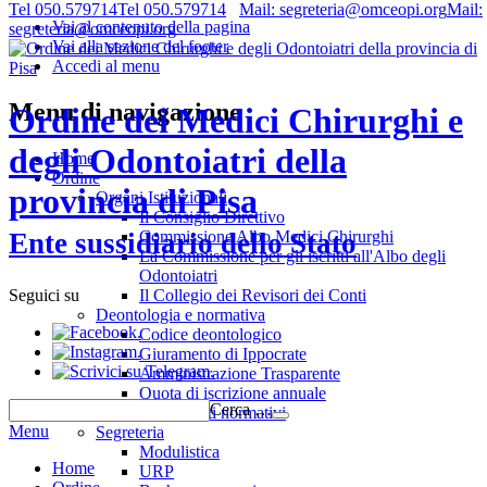
Tel 050.579714
Tel 050.579714
Mail: segreteria@omceopi.org
Mail:
Vai al contenuto della pagina
segreteria@omceopi.org
Vai alla sezione del footer
Accedi al menu
Menu di navigazione
Ordine dei Medici Chirurghi e
degli Odontoiatri della
Home
Ordine
provincia di Pisa
Organi Istituzionali
Il Consiglio Direttivo
Commissione Albo Medici Chirurghi
Ente sussidiario dello Stato
La Commissione per gli iscritti all'Albo degli
Odontoiatri
Il Collegio dei Revisori dei Conti
Seguici su
Deontologia e normativa
.
Codice deontologico
.
Giuramento di Ippocrate
.
Amministrazione Trasparente
Quota di iscrizione annuale
Cerca …
Riferimenti normativi
Menu
Segreteria
Modulistica
Home
URP