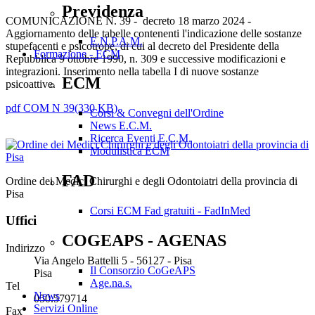
Previdenza
COMUNICAZIONE N. 39 - decreto 18 marzo 2024 -
Aggiornamento delle tabelle contenenti l'indicazione delle sostanze
E.N.P.A.M.
stupefacenti e psicotrope, di cui al decreto del Presidente della
Formazione - ECM
Repubblica 9 ottobre 1990, n. 309 e successive modificazioni e
integrazioni. Inserimento nella tabella I di nuove sostanze
ECM
psicoattive.
pdf
COM N 39
(
330 KB
)
Corsi & Convegni dell'Ordine
News E.C.M.
Ricerca Eventi E.C.M.
Modulistica ECM
FAD
Ordine dei Medici Chirurghi e degli Odontoiatri della provincia di
Pisa
Corsi ECM Fad gratuiti - FadInMed
Uffici
COGEAPS - AGENAS
Indirizzo
Via Angelo Battelli 5 - 56127 - Pisa
Il Consorzio CoGeAPS
Pisa
Age.na.s.
Tel
News
050.579714
Servizi Online
Fax