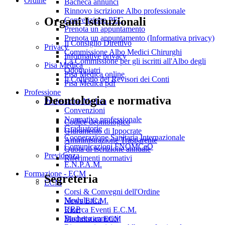
Ordine
Bacheca annunci
Rinnovo iscrizione Albo professionale
Organi Istituzionali
Convenzione PEC
Prenota un appuntamento
Prenota un appuntamento (Informativa privacy)
Il Consiglio Direttivo
Privacy
Commissione Albo Medici Chirurghi
Informative privacy
La Commissione per gli iscritti all'Albo degli
Pisa Medica
Odontoiatri
Pisa Medica online
Il Collegio dei Revisori dei Conti
Pisa Medica pdf
Professione
Deontologia e normativa
Professione Medica
Convenzioni
Normativa professionale
Codice deontologico
Graduatorie
Giuramento di Ippocrate
Cooperazione Sanitaria Internazionale
Amministrazione Trasparente
Comunicazioni FNOMCeO
Quota di iscrizione annuale
Previdenza
Riferimenti normativi
E.N.P.A.M.
Formazione - ECM
Segreteria
ECM
Corsi & Convegni dell'Ordine
Modulistica
News E.C.M.
URP
Ricerca Eventi E.C.M.
Bacheca annunci
Modulistica ECM