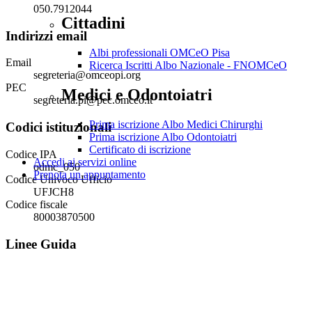
050.7912044
Cittadini
Indirizzi email
Albi professionali OMCeO Pisa
Email
Ricerca Iscritti Albo Nazionale - FNOMCeO
segreteria@omceopi.org
PEC
Medici e Odontoiatri
segreteria.pi@pec.omceo.it
Prima iscrizione Albo Medici Chirurghi
Codici istituzionali
Prima iscrizione Albo Odontoiatri
Certificato di iscrizione
Codice IPA
Accedi ai servizi online
odmc_050
Prenota un appuntamento
Codice Univoco Ufficio
UFJCH8
Codice fiscale
80003870500
Linee Guida