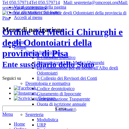
Tel 050.579714
Tel 050.579714
Mail: segreteria@omceopi.org
Mail:
Vai al contenuto della pagina
segreteria@omceopi.org
Vai alla sezione del footer
Accedi al menu
Menu di navigazione
Ordine dei Medici Chirurghi e
degli Odontoiatri della
Home
Ordine
provincia di Pisa
Organi Istituzionali
Il Consiglio Direttivo
Commissione Albo Medici Chirurghi
Ente sussidiario dello Stato
La Commissione per gli iscritti all'Albo degli
Odontoiatri
Il Collegio dei Revisori dei Conti
Seguici su
Deontologia e normativa
.
Codice deontologico
.
Giuramento di Ippocrate
.
Amministrazione Trasparente
Quota di iscrizione annuale
Cerca …
Riferimenti normativi
Menu
Segreteria
Modulistica
Home
URP