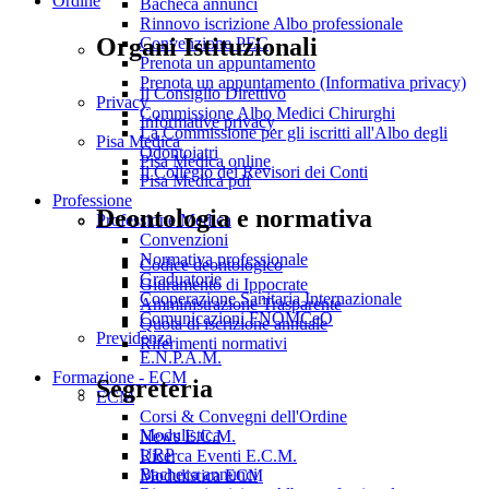
Ordine
Bacheca annunci
Rinnovo iscrizione Albo professionale
Organi Istituzionali
Convenzione PEC
Prenota un appuntamento
Prenota un appuntamento (Informativa privacy)
Il Consiglio Direttivo
Privacy
Commissione Albo Medici Chirurghi
Informative privacy
La Commissione per gli iscritti all'Albo degli
Pisa Medica
Odontoiatri
Pisa Medica online
Il Collegio dei Revisori dei Conti
Pisa Medica pdf
Professione
Deontologia e normativa
Professione Medica
Convenzioni
Normativa professionale
Codice deontologico
Graduatorie
Giuramento di Ippocrate
Cooperazione Sanitaria Internazionale
Amministrazione Trasparente
Comunicazioni FNOMCeO
Quota di iscrizione annuale
Previdenza
Riferimenti normativi
E.N.P.A.M.
Formazione - ECM
Segreteria
ECM
Corsi & Convegni dell'Ordine
Modulistica
News E.C.M.
URP
Ricerca Eventi E.C.M.
Bacheca annunci
Modulistica ECM