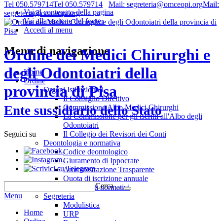
Tel 050.579714
Tel 050.579714
Mail: segreteria@omceopi.org
Mail:
Vai al contenuto della pagina
segreteria@omceopi.org
Vai alla sezione del footer
Accedi al menu
Menu di navigazione
Ordine dei Medici Chirurghi e
degli Odontoiatri della
Home
Ordine
provincia di Pisa
Organi Istituzionali
Il Consiglio Direttivo
Commissione Albo Medici Chirurghi
Ente sussidiario dello Stato
La Commissione per gli iscritti all'Albo degli
Odontoiatri
Il Collegio dei Revisori dei Conti
Seguici su
Deontologia e normativa
.
Codice deontologico
.
Giuramento di Ippocrate
.
Amministrazione Trasparente
Quota di iscrizione annuale
Cerca …
Riferimenti normativi
Menu
Segreteria
Modulistica
Home
URP