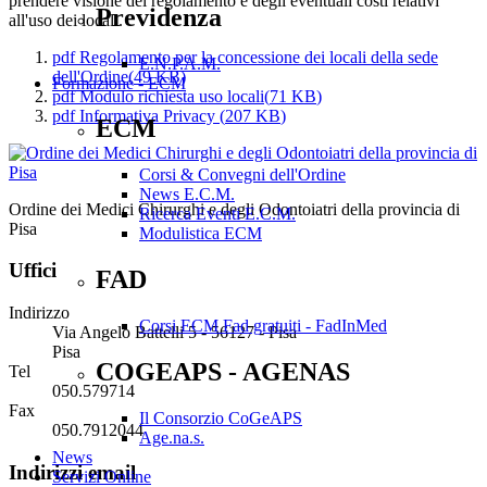
prendere visione del regolamento e degli eventuali costi relativi
Previdenza
all'uso dei locali.
pdf
Regolamento per la concessione dei locali della sede
E.N.P.A.M.
dell'Ordine
(
49 KB
)
Formazione - ECM
pdf
Modulo richiesta uso locali
(
71 KB
)
pdf
Informativa Privacy
(
207 KB
)
ECM
Corsi & Convegni dell'Ordine
News E.C.M.
Ordine dei Medici Chirurghi e degli Odontoiatri della provincia di
Ricerca Eventi E.C.M.
Pisa
Modulistica ECM
Uffici
FAD
Indirizzo
Corsi ECM Fad gratuiti - FadInMed
Via Angelo Battelli 5 - 56127 - Pisa
Pisa
COGEAPS - AGENAS
Tel
050.579714
Fax
Il Consorzio CoGeAPS
050.7912044
Age.na.s.
News
Indirizzi email
Servizi Online