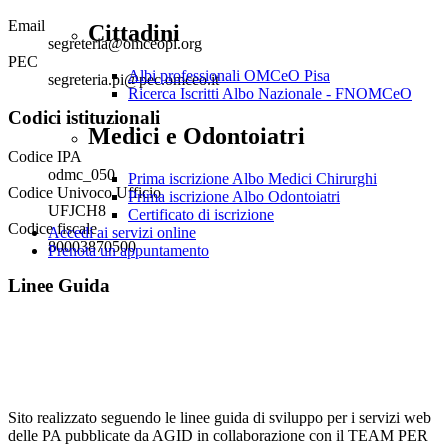
Email
Cittadini
segreteria@omceopi.org
PEC
Albi professionali OMCeO Pisa
segreteria.pi@pec.omceo.it
Ricerca Iscritti Albo Nazionale - FNOMCeO
Codici istituzionali
Medici e Odontoiatri
Codice IPA
odmc_050
Prima iscrizione Albo Medici Chirurghi
Codice Univoco Ufficio
Prima iscrizione Albo Odontoiatri
UFJCH8
Certificato di iscrizione
Codice fiscale
Accedi ai servizi online
80003870500
Prenota un appuntamento
Linee Guida
Sito realizzato seguendo le linee guida di sviluppo per i servizi web
delle PA pubblicate da AGID in collaborazione con il TEAM PER