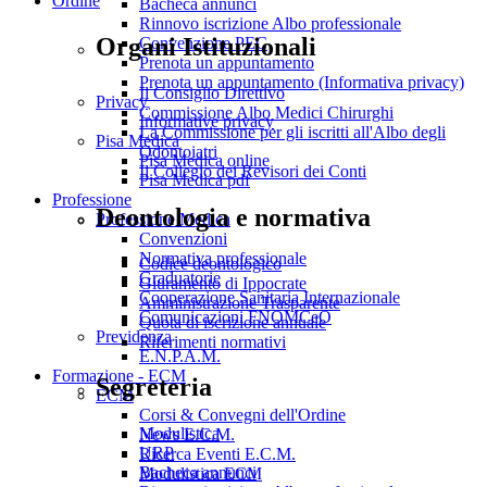
Ordine
Bacheca annunci
Rinnovo iscrizione Albo professionale
Organi Istituzionali
Convenzione PEC
Prenota un appuntamento
Prenota un appuntamento (Informativa privacy)
Il Consiglio Direttivo
Privacy
Commissione Albo Medici Chirurghi
Informative privacy
La Commissione per gli iscritti all'Albo degli
Pisa Medica
Odontoiatri
Pisa Medica online
Il Collegio dei Revisori dei Conti
Pisa Medica pdf
Professione
Deontologia e normativa
Professione Medica
Convenzioni
Normativa professionale
Codice deontologico
Graduatorie
Giuramento di Ippocrate
Cooperazione Sanitaria Internazionale
Amministrazione Trasparente
Comunicazioni FNOMCeO
Quota di iscrizione annuale
Previdenza
Riferimenti normativi
E.N.P.A.M.
Formazione - ECM
Segreteria
ECM
Corsi & Convegni dell'Ordine
Modulistica
News E.C.M.
URP
Ricerca Eventi E.C.M.
Bacheca annunci
Modulistica ECM