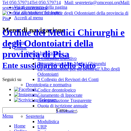
Tel 050.579714
Tel 050.579714
Mail: segreteria@omceopi.org
Mail:
Vai al contenuto della pagina
segreteria@omceopi.org
Vai alla sezione del footer
Accedi al menu
Menu di navigazione
Ordine dei Medici Chirurghi e
degli Odontoiatri della
Home
Ordine
provincia di Pisa
Organi Istituzionali
Il Consiglio Direttivo
Commissione Albo Medici Chirurghi
Ente sussidiario dello Stato
La Commissione per gli iscritti all'Albo degli
Odontoiatri
Il Collegio dei Revisori dei Conti
Seguici su
Deontologia e normativa
.
Codice deontologico
.
Giuramento di Ippocrate
.
Amministrazione Trasparente
Quota di iscrizione annuale
Cerca …
Riferimenti normativi
Menu
Segreteria
Modulistica
Home
URP