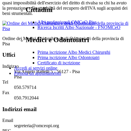
quasi impossibilità dell'esercizio del diritto di rivalsa su chi ha avuto
la prestazione e l'inattuabilità del recupero dell'IVA sugli acquisti dei
Cittadini
beni strumentali.
Albi professionali OMCeO Pisa
Ricerca Iscritti Albo Nazionale - FNOMCeO
Ordine dei Medici Chirurghi e degli Odontoiatri della provincia di
Medici e Odontoiatri
Pisa
Prima iscrizione Albo Medici Chirurghi
Uffici
Prima iscrizione Albo Odontoiatri
Certificato di iscrizione
Indirizzo
Accedi ai servizi online
Via Angelo Battelli 5 - 56127 - Pisa
Prenota un appuntamento
Pisa
Tel
050.579714
Fax
050.7912044
Indirizzi email
Email
segreteria@omceopi.org
PEC