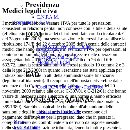
Previdenza
Medici legali e iva
E.N.P.A.M.
Formazione - ECM
I medici legali debbono versare l'IVA per tutte le prestazioni
consistenti in relazioni peritali non connesse con la tutela della salute
ECM
(effettuate in passato prima dei chiarimenti fatti con la circolare 4/E
del 28 gennaio 2005), ma senza sanzioni e interessi. Lo stabilisce la
risoluzione 174/E del 22 dicembre 2005 dell'Agenzia delle entrate: i
Corsi & Convegni dell'Ordine
medici che hanno emesso fatture in esenzione IVA per operazioni al
News E.C.M.
contrario imponibili debbono ora regolarizzare dette operazioni
Ricerca Eventi E.C.M.
assoggettandole all'imposta, ai sensi dell'articolo 26 del DPR
Modulistica ECM
633/72, tuttavia senza sanzioni o interessi (articolo 10 comma 2 e 3
della legge 212/2000) in quanto l'esenzione era stata applicata per
FAD
indicazioni contenute in atti della amministrazione finanziaria
(legittimo affidamento). Il recupero dell'imposta deriverebbe dalle
sentenze della Corte europea (nella fattispecie sentenze del 20
Corsi ECM Fad gratuiti - FadInMed
novembre 2003 relative alla cause C-307/01 e C-212/01) che hanno
valore di interpretazione autentica di una norma e hanno efficacia
COGEAPS - AGENAS
immediata delle disposizioni interpretate (Corte costituzionale n.
389/1989). Sarebbe auspicabile che oltre all'abbandono delle
Il Consorzio CoGeAPS
sanzioni e degli interessi si arrivi anche alle esenzione del
Age.na.s.
pagamento dell'imposta per il pregresso, dato che in passato il
News
comportamento del contribuente era derivato da risposte inesatte
Servizi Online
della stessa Amministrazione tributaria, tenendo inoltre presente la