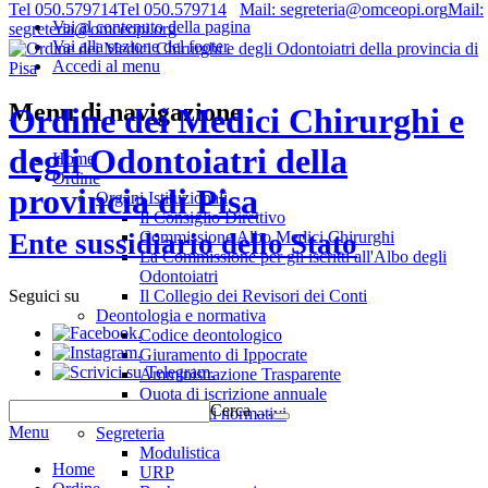
Tel 050.579714
Tel 050.579714
Mail: segreteria@omceopi.org
Mail:
Vai al contenuto della pagina
segreteria@omceopi.org
Vai alla sezione del footer
Accedi al menu
Menu di navigazione
Ordine dei Medici Chirurghi e
degli Odontoiatri della
Home
Ordine
provincia di Pisa
Organi Istituzionali
Il Consiglio Direttivo
Commissione Albo Medici Chirurghi
Ente sussidiario dello Stato
La Commissione per gli iscritti all'Albo degli
Odontoiatri
Il Collegio dei Revisori dei Conti
Seguici su
Deontologia e normativa
.
Codice deontologico
.
Giuramento di Ippocrate
.
Amministrazione Trasparente
Quota di iscrizione annuale
Cerca …
Riferimenti normativi
Menu
Segreteria
Modulistica
Home
URP