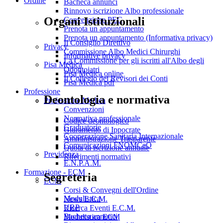
Ordine
Bacheca annunci
Rinnovo iscrizione Albo professionale
Organi Istituzionali
Convenzione PEC
Prenota un appuntamento
Prenota un appuntamento (Informativa privacy)
Il Consiglio Direttivo
Privacy
Commissione Albo Medici Chirurghi
Informative privacy
La Commissione per gli iscritti all'Albo degli
Pisa Medica
Odontoiatri
Pisa Medica online
Il Collegio dei Revisori dei Conti
Pisa Medica pdf
Professione
Deontologia e normativa
Professione Medica
Convenzioni
Normativa professionale
Codice deontologico
Graduatorie
Giuramento di Ippocrate
Cooperazione Sanitaria Internazionale
Amministrazione Trasparente
Comunicazioni FNOMCeO
Quota di iscrizione annuale
Previdenza
Riferimenti normativi
E.N.P.A.M.
Formazione - ECM
Segreteria
ECM
Corsi & Convegni dell'Ordine
Modulistica
News E.C.M.
URP
Ricerca Eventi E.C.M.
Bacheca annunci
Modulistica ECM