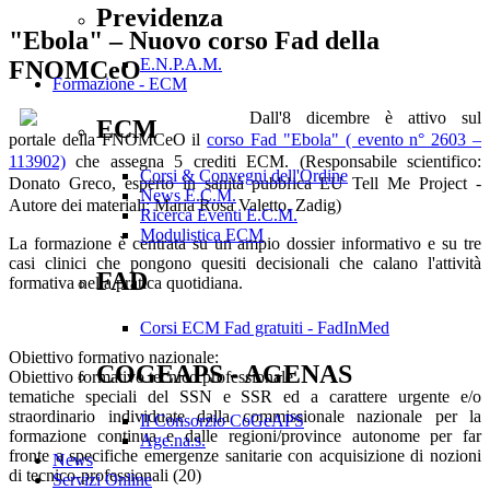
Previdenza
"Ebola" – Nuovo corso Fad della
E.N.P.A.M.
FNOMCeO
Formazione - ECM
Dall'8 dicembre è attivo sul
ECM
portale della FNOMCeO il
corso Fad "Ebola" ( evento n° 2603 –
113902)
che assegna 5 crediti ECM. (Responsabile scientifico:
Corsi & Convegni dell'Ordine
Donato Greco, esperto in sanità pubblica EU Tell Me Project -
News E.C.M.
Autore dei materiali: Maria Rosa Valetto, Zadig)
Ricerca Eventi E.C.M.
Modulistica ECM
La formazione è centrata su un ampio dossier informativo e su tre
casi clinici che pongono quesiti decisionali che calano l'attività
FAD
formativa nella pratica quotidiana.
Corsi ECM Fad gratuiti - FadInMed
Obiettivo formativo nazionale:
COGEAPS - AGENAS
Obiettivo formativo tecnico professionale
tematiche speciali del SSN e SSR ed a carattere urgente e/o
straordinario individuate dalla commissionale nazionale per la
Il Consorzio CoGeAPS
formazione continua e dalle regioni/province autonome per far
Age.na.s.
fronte a specifiche emergenze sanitarie con acquisizione di nozioni
News
di tecnico-professionali (20)
Servizi Online