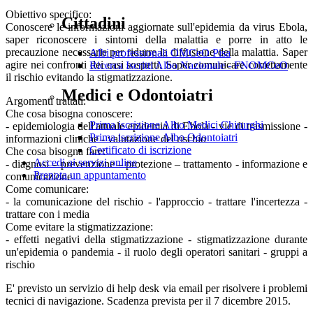
Obiettivo specifico:
Cittadini
Conoscere le informazioni aggiornate sull'epidemia da virus Ebola,
saper riconoscere i sintomi della malattia e porre in atto le
precauzione necessarie per ridurre la diffusione della malattia. Saper
Albi professionali OMCeO Pisa
agire nei confronti dei casi sospetti. Saper comunicare correttamente
Ricerca Iscritti Albo Nazionale - FNOMCeO
il rischio evitando la stigmatizzazione.
Medici e Odontoiatri
Argomenti trattati:
Che cosa bisogna conoscere:
Prima iscrizione Albo Medici Chirurghi
- epidemiologia dell'attuale epidemia di Ebola - vie di trasmissione -
Prima iscrizione Albo Odontoiatri
informazioni cliniche - valutazione del rischio
Certificato di iscrizione
Che cosa bisogna fare:
Accedi ai servizi online
- diagnosi – prevenzione – protezione – trattamento - informazione e
Prenota un appuntamento
comunicazione
Come comunicare:
- la comunicazione del rischio - l'approccio - trattare l'incertezza -
trattare con i media
Come evitare la stigmatizzazione:
- effetti negativi della stigmatizzazione - stigmatizzazione durante
un'epidemia o pandemia - il ruolo degli operatori sanitari - gruppi a
rischio
E' previsto un servizio di help desk via email per risolvere i problemi
tecnici di navigazione. Scadenza prevista per il 7 dicembre 2015.