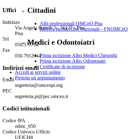
Cittadini
Uffici
Indirizzo
Albi professionali OMCeO Pisa
Via Angelo Battelli 5 - 56127 - Pisa
Ricerca Iscritti Albo Nazionale - FNOMCeO
Pisa
Tel
Medici e Odontoiatri
050.579714
Fax
Prima iscrizione Albo Medici Chirurghi
050.7912044
Prima iscrizione Albo Odontoiatri
Certificato di iscrizione
Indirizzi email
Accedi ai servizi online
Prenota un appuntamento
Email
segreteria@omceopi.org
PEC
segreteria.pi@pec.omceo.it
Codici istituzionali
Codice IPA
odmc_050
Codice Univoco Ufficio
UFJCH8