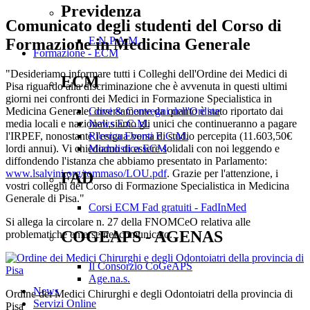
Previdenza
Comunicato degli studenti del Corso di
E.N.P.A.M.
Formazione in Medicina Generale
Formazione - ECM
"Desideriamo informare tutti i Colleghi dell'Ordine dei Medici di
ECM
Pisa riguardo alla discriminazione che è avvenuta in questi ultimi
giorni nei confronti dei Medici in Formazione Specialistica in
Medicina Generale: diversamente da quanto è stato riportato dai
Corsi & Convegni dell'Ordine
media locali e nazionali,siamo gli unici che continueranno a pagare
News E.C.M.
l'IRPEF, nonostante l'esigua borsa di studio percepita (11.603,50€
Ricerca Eventi E.C.M.
lordi annui). Vi chiediamo di essere solidali con noi leggendo e
Modulistica ECM
diffondendo l'istanza che abbiamo presentato in Parlamento:
www.lsalvini.org/tommaso/LOU.pdf
. Grazie per l'attenzione, i
FAD
vostri colleghi del Corso di Formazione Specialistica in Medicina
Generale di Pisa."
Corsi ECM Fad gratuiti - FadInMed
Si allega la circolare n. 27 della FNOMCeO relativa alle
COGEAPS - AGENAS
problematiche emerse nel comunicato.
Il Consorzio CoGeAPS
Age.na.s.
News
Ordine dei Medici Chirurghi e degli Odontoiatri della provincia di
Servizi Online
Pisa