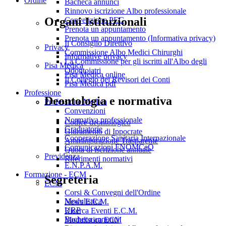
Ordine
Bacheca annunci
Rinnovo iscrizione Albo professionale
Organi Istituzionali
Convenzione PEC
Prenota un appuntamento
Prenota un appuntamento (Informativa privacy)
Il Consiglio Direttivo
Privacy
Commissione Albo Medici Chirurghi
Informative privacy
La Commissione per gli iscritti all'Albo degli
Pisa Medica
Odontoiatri
Pisa Medica online
Il Collegio dei Revisori dei Conti
Pisa Medica pdf
Professione
Deontologia e normativa
Professione Medica
Convenzioni
Normativa professionale
Codice deontologico
Graduatorie
Giuramento di Ippocrate
Cooperazione Sanitaria Internazionale
Amministrazione Trasparente
Comunicazioni FNOMCeO
Quota di iscrizione annuale
Previdenza
Riferimenti normativi
E.N.P.A.M.
Formazione - ECM
Segreteria
ECM
Corsi & Convegni dell'Ordine
Modulistica
News E.C.M.
URP
Ricerca Eventi E.C.M.
Bacheca annunci
Modulistica ECM