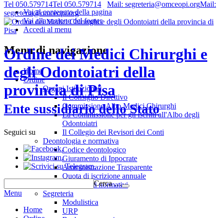
Tel 050.579714
Tel 050.579714
Mail: segreteria@omceopi.org
Mail:
Vai al contenuto della pagina
segreteria@omceopi.org
Vai alla sezione del footer
Accedi al menu
Menu di navigazione
Ordine dei Medici Chirurghi e
degli Odontoiatri della
Home
Ordine
provincia di Pisa
Organi Istituzionali
Il Consiglio Direttivo
Commissione Albo Medici Chirurghi
Ente sussidiario dello Stato
La Commissione per gli iscritti all'Albo degli
Odontoiatri
Il Collegio dei Revisori dei Conti
Seguici su
Deontologia e normativa
.
Codice deontologico
.
Giuramento di Ippocrate
.
Amministrazione Trasparente
Quota di iscrizione annuale
Cerca …
Riferimenti normativi
Menu
Segreteria
Modulistica
Home
URP