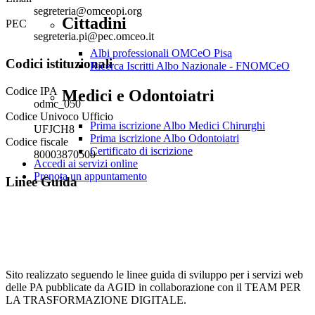
segreteria@omceopi.org
Cittadini
PEC
segreteria.pi@pec.omceo.it
Albi professionali OMCeO Pisa
Codici istituzionali
Ricerca Iscritti Albo Nazionale - FNOMCeO
Codice IPA
Medici e Odontoiatri
odmc_050
Codice Univoco Ufficio
Prima iscrizione Albo Medici Chirurghi
UFJCH8
Prima iscrizione Albo Odontoiatri
Codice fiscale
Certificato di iscrizione
80003870500
Accedi ai servizi online
Prenota un appuntamento
Linee Guida
Sito realizzato seguendo le linee guida di sviluppo per i servizi web
delle PA pubblicate da AGID in collaborazione con il TEAM PER
LA TRASFORMAZIONE DIGITALE.