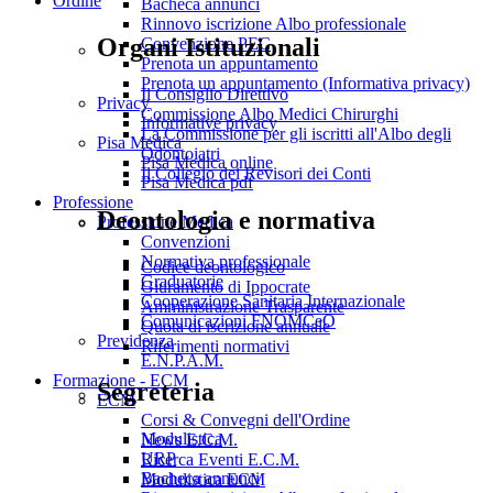
Ordine
Bacheca annunci
Rinnovo iscrizione Albo professionale
Organi Istituzionali
Convenzione PEC
Prenota un appuntamento
Prenota un appuntamento (Informativa privacy)
Il Consiglio Direttivo
Privacy
Commissione Albo Medici Chirurghi
Informative privacy
La Commissione per gli iscritti all'Albo degli
Pisa Medica
Odontoiatri
Pisa Medica online
Il Collegio dei Revisori dei Conti
Pisa Medica pdf
Professione
Deontologia e normativa
Professione Medica
Convenzioni
Normativa professionale
Codice deontologico
Graduatorie
Giuramento di Ippocrate
Cooperazione Sanitaria Internazionale
Amministrazione Trasparente
Comunicazioni FNOMCeO
Quota di iscrizione annuale
Previdenza
Riferimenti normativi
E.N.P.A.M.
Formazione - ECM
Segreteria
ECM
Corsi & Convegni dell'Ordine
Modulistica
News E.C.M.
URP
Ricerca Eventi E.C.M.
Bacheca annunci
Modulistica ECM