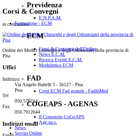
Previdenza
Corsi & Convegni
E.N.P.A.M.
Formazione - ECM
in costruzione
ECM
Corsi & Convegni dell'Ordine
Ordine dei Medici Chirurghi e degli Odontoiatri della provincia di
News E.C.M.
Pisa
Ricerca Eventi E.C.M.
Modulistica ECM
Uffici
FAD
Indirizzo
Via Angelo Battelli 5 - 56127 - Pisa
Pisa
Corsi ECM Fad gratuiti - FadInMed
Tel
050.579714
COGEAPS - AGENAS
Fax
050.7912044
Il Consorzio CoGeAPS
Age.na.s.
Indirizzi email
News
Servizi Online
Email