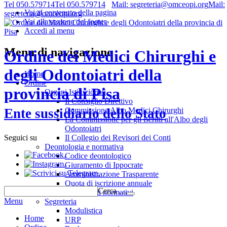
Tel 050.579714
Tel 050.579714
Mail: segreteria@omceopi.org
Mail:
Vai al contenuto della pagina
segreteria@omceopi.org
Vai alla sezione del footer
Accedi al menu
Menu di navigazione
Ordine dei Medici Chirurghi e
degli Odontoiatri della
Home
Ordine
provincia di Pisa
Organi Istituzionali
Il Consiglio Direttivo
Commissione Albo Medici Chirurghi
Ente sussidiario dello Stato
La Commissione per gli iscritti all'Albo degli
Odontoiatri
Il Collegio dei Revisori dei Conti
Seguici su
Deontologia e normativa
.
Codice deontologico
.
Giuramento di Ippocrate
.
Amministrazione Trasparente
Quota di iscrizione annuale
Cerca …
Riferimenti normativi
Menu
Segreteria
Modulistica
Home
URP