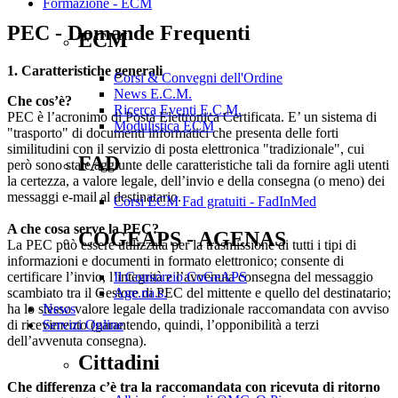
Formazione - ECM
PEC - Domande Frequenti
ECM
1. Caratteristiche generali
Corsi & Convegni dell'Ordine
News E.C.M.
Che cos’è?
Ricerca Eventi E.C.M.
PEC è l’acronimo di Posta Elettronica Certificata. E’ un sistema di
Modulistica ECM
"trasporto" di documenti informatici che presenta delle forti
similitudini con il servizio di posta elettronica "tradizionale", cui
FAD
però sono state aggiunte delle caratteristiche tali da fornire agli utenti
la certezza, a valore legale, dell’invio e della consegna (o meno) dei
messaggi e-mail al destinatario.
Corsi ECM Fad gratuiti - FadInMed
A che cosa serve la PEC?
COGEAPS - AGENAS
La PEC può essere utilizzata per la trasmissione di tutti i tipi di
informazioni e documenti in formato elettronico; consente di
certificare l’invio, l’integrità e l’avvenuta consegna del messaggio
Il Consorzio CoGeAPS
scambiato tra il Gestore di PEC del mittente e quello del destinatario;
Age.na.s.
ha lo stesso valore legale della tradizionale raccomandata con avviso
News
di ricevimento (garantendo, quindi, l’opponibilità a terzi
Servizi Online
dell’avvenuta consegna).
Cittadini
Che differenza c’è tra la raccomandata con ricevuta di ritorno