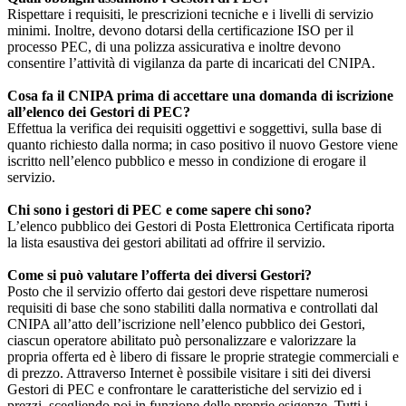
Rispettare i requisiti, le prescrizioni tecniche e i livelli di servizio
minimi. Inoltre, devono dotarsi della certificazione ISO per il
processo PEC, di una polizza assicurativa e inoltre devono
consentire l’attività di vigilanza da parte di incaricati del CNIPA.
Cosa fa il CNIPA prima di accettare una domanda di iscrizione
all’elenco dei Gestori di PEC?
Effettua la verifica dei requisiti oggettivi e soggettivi, sulla base di
quanto richiesto dalla norma; in caso positivo il nuovo Gestore viene
iscritto nell’elenco pubblico e messo in condizione di erogare il
servizio.
Chi sono i gestori di PEC e come sapere chi sono?
L’elenco pubblico dei Gestori di Posta Elettronica Certificata riporta
la lista esaustiva dei gestori abilitati ad offrire il servizio.
Come si può valutare l’offerta dei diversi Gestori?
Posto che il servizio offerto dai gestori deve rispettare numerosi
requisiti di base che sono stabiliti dalla normativa e controllati dal
CNIPA all’atto dell’iscrizione nell’elenco pubblico dei Gestori,
ciascun operatore abilitato può personalizzare e valorizzare la
propria offerta ed è libero di fissare le proprie strategie commerciali e
di prezzo. Attraverso Internet è possibile visitare i siti dei diversi
Gestori di PEC e confrontare le caratteristiche del servizio ed i
prezzi, scegliendo poi in funzione delle proprie esigenze. Tutti i