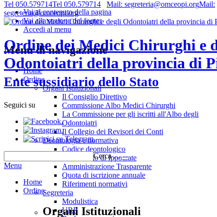
Tel 050.579714
Tel 050.579714
Mail: segreteria@omceopi.org
Mail:
Vai al contenuto della pagina
segreteria@omceopi.org
Vai alla sezione del footer
Accedi al menu
Ordine dei Medici Chirurghi e d
Menu di navigazione
Odontoiatri della provincia di P
Home
Ente sussidiario dello Stato
Ordine
Organi Istituzionali
Il Consiglio Direttivo
Seguici su
Commissione Albo Medici Chirurghi
La Commissione per gli iscritti all'Albo degli
.
Odontoiatri
.
Il Collegio dei Revisori dei Conti
.
Deontologia e normativa
Codice deontologico
Cerca …
Giuramento di Ippocrate
Menu
Amministrazione Trasparente
Quota di iscrizione annuale
Home
Riferimenti normativi
Ordine
Segreteria
Modulistica
Organi Istituzionali
URP