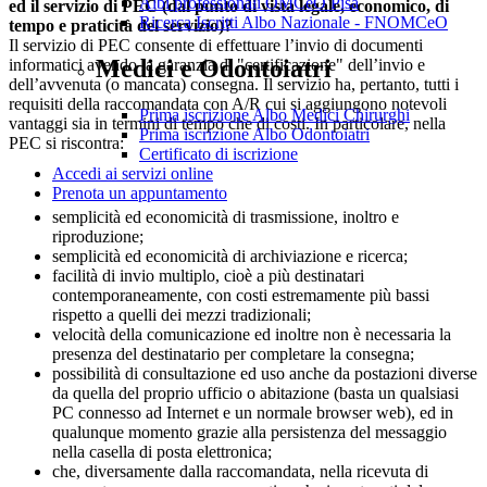
Albi professionali OMCeO Pisa
ed il servizio di PEC (dal punto di vista legale, economico, di
Ricerca Iscritti Albo Nazionale - FNOMCeO
tempo e praticità del servizio)?
Il servizio di PEC consente di effettuare l’invio di documenti
Medici e Odontoiatri
informatici avendo la garanzia di "certificazione" dell’invio e
dell’avvenuta (o mancata) consegna. Il servizio ha, pertanto, tutti i
requisiti della raccomandata con A/R cui si aggiungono notevoli
Prima iscrizione Albo Medici Chirurghi
vantaggi sia in termini di tempo che di costi. In particolare, nella
Prima iscrizione Albo Odontoiatri
PEC si riscontra:
Certificato di iscrizione
Accedi ai servizi online
Prenota un appuntamento
semplicità ed economicità di trasmissione, inoltro e
riproduzione;
semplicità ed economicità di archiviazione e ricerca;
facilità di invio multiplo, cioè a più destinatari
contemporaneamente, con costi estremamente più bassi
rispetto a quelli dei mezzi tradizionali;
velocità della comunicazione ed inoltre non è necessaria la
presenza del destinatario per completare la consegna;
possibilità di consultazione ed uso anche da postazioni diverse
da quella del proprio ufficio o abitazione (basta un qualsiasi
PC connesso ad Internet e un normale browser web), ed in
qualunque momento grazie alla persistenza del messaggio
nella casella di posta elettronica;
che, diversamente dalla raccomandata, nella ricevuta di