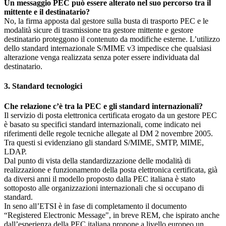
Un messaggio PEC può essere alterato nel suo percorso tra il
mittente e il destinatario?
No, la firma apposta dal gestore sulla busta di trasporto PEC e le
modalità sicure di trasmissione tra gestore mittente e gestore
destinatario proteggono il contenuto da modifiche esterne. L’utilizzo
dello standard internazionale S/MIME v3 impedisce che qualsiasi
alterazione venga realizzata senza poter essere individuata dal
destinatario.
3. Standard tecnologici
Che relazione c’è tra la PEC e gli standard internazionali?
Il servizio di posta elettronica certificata erogato da un gestore PEC
è basato su specifici standard internazionali, come indicato nei
riferimenti delle regole tecniche allegate al DM 2 novembre 2005.
Tra questi si evidenziano gli standard S/MIME, SMTP, MIME,
LDAP.
Dal punto di vista della standardizzazione delle modalità di
realizzazione e funzionamento della posta elettronica certificata, già
da diversi anni il modello proposto dalla PEC italiana è stato
sottoposto alle organizzazioni internazionali che si occupano di
standard.
In seno all’ETSI è in fase di completamento il documento
“Registered Electronic Message", in breve REM, che ispirato anche
dall’esperienza della PEC italiana propone a livello europeo un