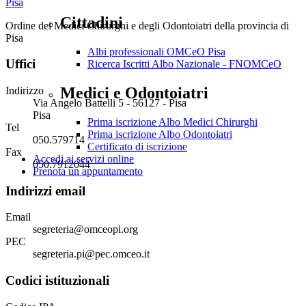
Cittadini
Ordine dei Medici Chirurghi e degli Odontoiatri della provincia di
Pisa
Albi professionali OMCeO Pisa
Uffici
Ricerca Iscritti Albo Nazionale - FNOMCeO
Medici e Odontoiatri
Indirizzo
Via Angelo Battelli 5 - 56127 - Pisa
Pisa
Prima iscrizione Albo Medici Chirurghi
Tel
Prima iscrizione Albo Odontoiatri
050.579714
Certificato di iscrizione
Fax
Accedi ai servizi online
050.7912044
Prenota un appuntamento
Indirizzi email
Email
segreteria@omceopi.org
PEC
segreteria.pi@pec.omceo.it
Codici istituzionali