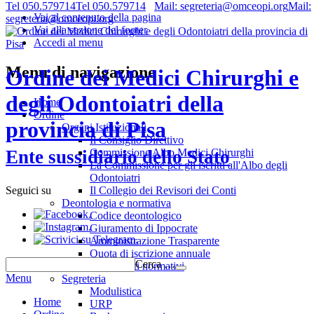
Tel 050.579714
Tel 050.579714
Mail: segreteria@omceopi.org
Mail:
Vai al contenuto della pagina
segreteria@omceopi.org
Vai alla sezione del footer
Accedi al menu
Menu di navigazione
Ordine dei Medici Chirurghi e
degli Odontoiatri della
Home
Ordine
provincia di Pisa
Organi Istituzionali
Il Consiglio Direttivo
Commissione Albo Medici Chirurghi
Ente sussidiario dello Stato
La Commissione per gli iscritti all'Albo degli
Odontoiatri
Il Collegio dei Revisori dei Conti
Seguici su
Deontologia e normativa
.
Codice deontologico
.
Giuramento di Ippocrate
.
Amministrazione Trasparente
Quota di iscrizione annuale
Cerca …
Riferimenti normativi
Menu
Segreteria
Modulistica
Home
URP