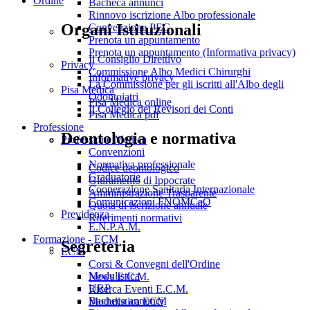
Ordine
Bacheca annunci
Rinnovo iscrizione Albo professionale
Organi Istituzionali
Convenzione PEC
Prenota un appuntamento
Prenota un appuntamento (Informativa privacy)
Il Consiglio Direttivo
Privacy
Commissione Albo Medici Chirurghi
Informative privacy
La Commissione per gli iscritti all'Albo degli
Pisa Medica
Odontoiatri
Pisa Medica online
Il Collegio dei Revisori dei Conti
Pisa Medica pdf
Professione
Deontologia e normativa
Professione Medica
Convenzioni
Normativa professionale
Codice deontologico
Graduatorie
Giuramento di Ippocrate
Cooperazione Sanitaria Internazionale
Amministrazione Trasparente
Comunicazioni FNOMCeO
Quota di iscrizione annuale
Previdenza
Riferimenti normativi
E.N.P.A.M.
Formazione - ECM
Segreteria
ECM
Corsi & Convegni dell'Ordine
Modulistica
News E.C.M.
URP
Ricerca Eventi E.C.M.
Bacheca annunci
Modulistica ECM