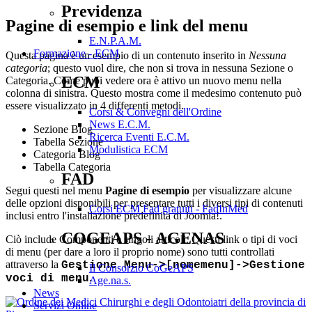
Previdenza
Pagine di esempio e link del menu
E.N.P.A.M.
Formazione - ECM
Questa pagina è un esempio di un contenuto inserito in
Nessuna
categoria
; questo vuol dire, che non si trova in nessuna Sezione o
ECM
Categoria. Come puoi vedere ora è attivo un nuovo menu nella
colonna di sinistra. Questo mostra come il medesimo contenuto può
essere visualizzato in 4 differenti metodi.
Corsi & Convegni dell'Ordine
News E.C.M.
Sezione Blog
Ricerca Eventi E.C.M.
Tabella Sezione
Modulistica ECM
Categoria Blog
Tabella Categoria
FAD
Segui questi nel menu
Pagine di esempio
per visualizzare alcune
delle opzioni disponibili per presentare tutti i diversi tipi di contenuti
Corsi ECM Fad gratuiti - FadInMed
inclusi entro l'installazione predefinita di Joomla!.
COGEAPS - AGENAS
Ciò include Componenti e singoli articoli. Questi link o tipi di voci
di menu (per dare a loro il proprio nome) sono tutti controllati
attraverso la
Gestione Menu->[nomemenu]->Gestione
Il Consorzio CoGeAPS
.
voci di menu
Age.na.s.
News
Servizi Online