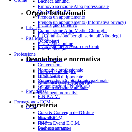
Ordine
Bacheca annunci
Rinnovo iscrizione Albo professionale
Organi Istituzionali
Convenzione PEC
Prenota un appuntamento
Prenota un appuntamento (Informativa privacy)
Il Consiglio Direttivo
Privacy
Commissione Albo Medici Chirurghi
Informative privacy
La Commissione per gli iscritti all'Albo degli
Pisa Medica
Odontoiatri
Pisa Medica online
Il Collegio dei Revisori dei Conti
Pisa Medica pdf
Professione
Deontologia e normativa
Professione Medica
Convenzioni
Normativa professionale
Codice deontologico
Graduatorie
Giuramento di Ippocrate
Cooperazione Sanitaria Internazionale
Amministrazione Trasparente
Comunicazioni FNOMCeO
Quota di iscrizione annuale
Previdenza
Riferimenti normativi
E.N.P.A.M.
Formazione - ECM
Segreteria
ECM
Corsi & Convegni dell'Ordine
Modulistica
News E.C.M.
URP
Ricerca Eventi E.C.M.
Bacheca annunci
Modulistica ECM