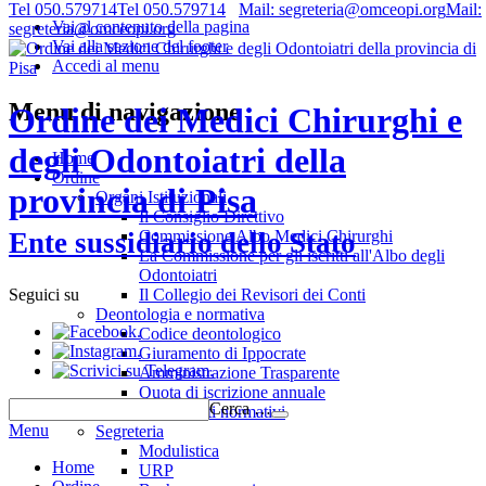
Tel 050.579714
Tel 050.579714
Mail: segreteria@omceopi.org
Mail:
Vai al contenuto della pagina
segreteria@omceopi.org
Vai alla sezione del footer
Accedi al menu
Menu di navigazione
Ordine dei Medici Chirurghi e
degli Odontoiatri della
Home
Ordine
provincia di Pisa
Organi Istituzionali
Il Consiglio Direttivo
Commissione Albo Medici Chirurghi
Ente sussidiario dello Stato
La Commissione per gli iscritti all'Albo degli
Odontoiatri
Il Collegio dei Revisori dei Conti
Seguici su
Deontologia e normativa
.
Codice deontologico
.
Giuramento di Ippocrate
.
Amministrazione Trasparente
Quota di iscrizione annuale
Cerca …
Riferimenti normativi
Menu
Segreteria
Modulistica
Home
URP