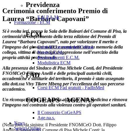
Previdenza
Cerimonia conferimento Premio di
E.N.P.A.M.
Laurea “Barbara Capovani”
Formazione - ECM
Si è svolta ieri, presso la Sala delle Baleari del Comune di Pisa, la
ECM
cerimonia di conferimento della terza edizione del Premio di
Laurea “Barbara Capovani”, nato per valorizzare il merito e
l’impegno dei giovani medici e mantenere viva la memoria della
Corsi & Convegni dell'Ordine
collega, vittima di una tragica aggressione nell’esercizio della
News E.C.M.
propria attività professionale.
Ricerca Eventi E.C.M.
Modulistica ECM
Alla presenza del Sindaco di Pisa Michele Conti, del Presidente
FNOMCeO Filippo Anelli e delle principali autorità civili,
FAD
accademiche e sanitarie del territorio, il premio è stato assegnato
alla dott.ssa Vivy Tikere Mbeng per l’eccellenza del suo percorso
Corsi ECM Fad gratuiti - FadInMed
accademico.
COGEAPS - AGENAS
Un riconoscimento che guarda al futuro della medicina e rinnova
l’impegno nel contrasto alla violenza contro gli operatori sanitari.
Il Consorzio CoGeAPS
Age.na.s.
News
(Nella foto, da sinistra: il Presidente FNOMCeO Dott. Filippo
Servizi Online
Anelli; il Sindaco del Comune di Pisa Michele Conti; la