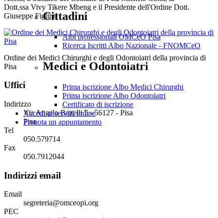
Dott.ssa
Vivy Tikere Mbeng e il Presidente dell'Ordine Dott.
Cittadini
Giuseppe Figlini)
Albi professionali OMCeO Pisa
Ricerca Iscritti Albo Nazionale - FNOMCeO
Ordine dei Medici Chirurghi e degli Odontoiatri della provincia di
Medici e Odontoiatri
Pisa
Uffici
Prima iscrizione Albo Medici Chirurghi
Prima iscrizione Albo Odontoiatri
Indirizzo
Certificato di iscrizione
Via Angelo Battelli 5 - 56127 - Pisa
Accedi ai servizi online
Pisa
Prenota un appuntamento
Tel
050.579714
Fax
050.7912044
Indirizzi email
Email
segreteria@omceopi.org
PEC