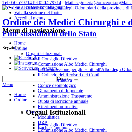
Tel 050.579714
Tel 050.579714
Mail: segreteria@omceopi.org
Mail:
Vai al contenuto della pagina
Vai alla sezione del footer
Accedi al menu
Ordine dei Medici Chirurghi e de
Menu di navigazione
Ente sussidiario dello Stato
Home
Seguici su
Ordine
Organi Istituzionali
.
Il Consiglio Direttivo
.
Commissione Albo Medici Chirurghi
.
La Commissione per gli iscritti all'Albo degli Odon
Il Collegio dei Revisori dei Conti
Cerca …
Deontologia e normativa
Menu
Codice deontologico
Giuramento di Ippocrate
Home
Amministrazione Trasparente
Ordine
Quota di iscrizione annuale
Riferimenti normativi
Organi Istituzionali
Segreteria
Modulistica
URP
Il Consiglio Direttivo
Bacheca annunci
Commissione Albo Medici Chirurghi