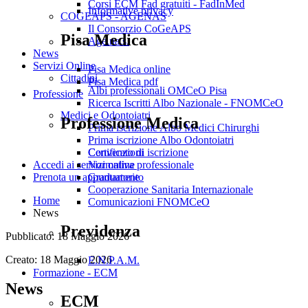
Corsi ECM Fad gratuiti - FadInMed
Informative privacy
COGEAPS - AGENAS
Il Consorzio CoGeAPS
Pisa Medica
Age.na.s.
News
Servizi Online
Pisa Medica online
Cittadini
Pisa Medica pdf
Albi professionali OMCeO Pisa
Professione
Ricerca Iscritti Albo Nazionale - FNOMCeO
Medici e Odontoiatri
Professione Medica
Prima iscrizione Albo Medici Chirurghi
Prima iscrizione Albo Odontoiatri
Convenzioni
Certificato di iscrizione
Normativa professionale
Accedi ai servizi online
Graduatorie
Prenota un appuntamento
Cooperazione Sanitaria Internazionale
Home
Comunicazioni FNOMCeO
News
Previdenza
Pubblicato: 18 Maggio 2026
Creato: 18 Maggio 2026
E.N.P.A.M.
Formazione - ECM
News
ECM