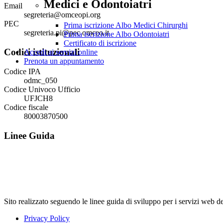
Medici e Odontoiatri
Email
segreteria@omceopi.org
PEC
Prima iscrizione Albo Medici Chirurghi
segreteria.pi@pec.omceo.it
Prima iscrizione Albo Odontoiatri
Certificato di iscrizione
Codici istituzionali
Accedi ai servizi online
Prenota un appuntamento
Codice IPA
odmc_050
Codice Univoco Ufficio
UFJCH8
Codice fiscale
80003870500
Linee Guida
Sito realizzato seguendo le linee guida di sviluppo per i servi
Privacy Policy