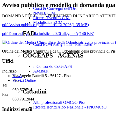
Avviso pubblico e modello di domanda guard
Corsi & Convegni dell'Ordine
News E.C.M.
DOMANDA PER IL CONFERIMENTO DI INCARICO ATTIVITA’ 
Ricerca Eventi E.C.M.
Modulistica ECM
pdf
Avviso pubblico guardia turistica 2026
(
1.35 MB
)
FAD
pdf
Domanda guardia turistica 2026 allegato A
(
146 KB
)
Corsi ECM Fad gratuiti - FadInMed
Ordine dei Medici Chirurghi e degli Odontoiatri della provincia di Pis
COGEAPS - AGENAS
Uffici
Il Consorzio CoGeAPS
Indirizzo
Age.na.s.
Via Angelo Battelli 5 - 56127 - Pisa
News
Pisa
Servizi Online
Tel
050.579714
Cittadini
Fax
050.7912044
Albi professionali OMCeO Pisa
Ricerca Iscritti Albo Nazionale - FNOMCeO
Indirizzi email